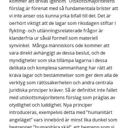
kommer att drivas igenom. Utskottsmajoritetens
förslag är förenat med så fundamentala brister att
vi inte anser oss kunna yrka bifall till det. Det är
oerhört viktigt att de lagar som riksdagen stiftar i
flykting- och utlänningsrelaterade frågor är
klanderfria ur såväl formell som materiell
synvinkel. Många människors öde kommer att
vara direkt avhängigt av dessa beslut, och de
myndigheter som ska tillämpa lagarna i dessa
delikata och komplexa sammanhang har rätt att
kräva lagar och bestämmelser som ger dem alla de
verktyg som rättssäkerheten och andra centrala
juridiska principer kräver. Så är definitivt inte fallet
med utskottsmajoritetens förslag som präglas av
otydlighet och luddighet. Nya principer
introduceras, exempelvis detta med ”humanitärt
angeläget” vars innebörd är minst lika dunkel som
begreppet ”humanitära skäl”, ett begrepp som vi