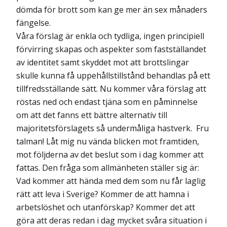
dömda för brott som kan ge mer än sex månaders
fängelse.
Våra förslag är enkla och tydliga, ingen principiell
förvirring skapas och aspekter som fastställandet
av identitet samt skyddet mot att brottslingar
skulle kunna få uppehållstillstånd behandlas på ett
tillfredsställande sätt. Nu kommer våra förslag att
röstas ned och endast tjäna som en påminnelse
om att det fanns ett bättre alternativ till
majoritetsförslagets så undermåliga hastverk. Fru
talman! Låt mig nu vända blicken mot framtiden,
mot följderna av det beslut som i dag kommer att
fattas. Den fråga som allmänheten ställer sig är:
Vad kommer att hända med dem som nu får laglig
rätt att leva i Sverige? Kommer de att hamna i
arbetslöshet och utanförskap? Kommer det att
göra att deras redan i dag mycket svåra situation i