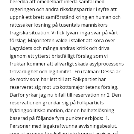
beredda att omedelbart inleda samtal med
regeringen och andra riksdagspartier i syfte att
uppnå ett brett samförstånd kring en human och
rättssäker lösning på tusentals människors
tragiska situation. Vi fick tyvärr inga svar på vårt
förslag. Majoriteten valde i stället att köra över
Lagrådets och många andras kritik och driva
igenom ett ytterst bristfälligt förslag som vi
fruktar kommer att allvarligt skada asylprocessens
trovärdighet och legitimitet. Fru talman! Dessa är
de motiv som har lett till att Folkpartiet har
reserverat sig mot utskottsmajoritetens förslag.
Därför yrkar jag nu bifall till reservation nr 2. Den
reservationen grundar sig på Folkpartiets
flyktingpolitiska motion, där en helhetslösning
baserad på följande fyra punkter erbjöds: 1.
Personer med lagakraftvunna avvisningsbeslut,
som utan egen förskyllan inte kunnat avvisas på