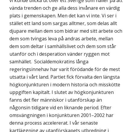
vi kunde blicka ut över ett Sverige som håller på att
vända trenden och ge alla dess invånare en värdig
plats i gemenskapen. Men det kan vi inte. Vi ser i
stället ett land som sargas alltmer, som delas allt
djupare mellan dem som bidrar med sitt arbete och
dem som tvingas leva på andras arbete, mellan
dem som deltar i samhällslivet och dem som står
utanför och i desperation vänder ryggen mot
samhället. Socialdemokratins långa
regeringsinnehav har varit förödande för de mest
utsatta i vårt land. Partiet fick förvalta den längsta
högkonjunkturen i modern historia och misskötte
uppgiften kapitalt. I slutet av högkonjunkturen
fanns det fler människor i utanförskap än
någonsin tidigare vid en liknande period. Efter
omsvängningen i konjunkturen 2001–2002 har
denna process accelererat. I vår senaste
kartläggning av utanförskapets utbredning i