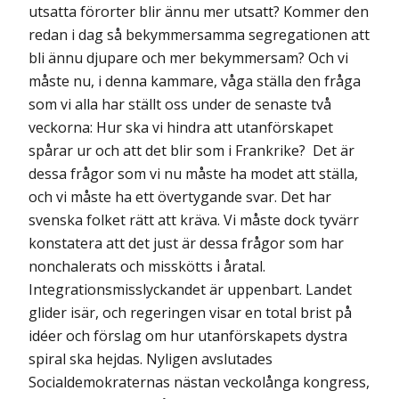
utsatta förorter blir ännu mer utsatt? Kommer den
redan i dag så bekymmersamma segregationen att
bli ännu djupare och mer bekymmersam? Och vi
måste nu, i denna kammare, våga ställa den fråga
som vi alla har ställt oss under de senaste två
veckorna: Hur ska vi hindra att utanförskapet
spårar ur och att det blir som i Frankrike? Det är
dessa frågor som vi nu måste ha modet att ställa,
och vi måste ha ett övertygande svar. Det har
svenska folket rätt att kräva. Vi måste dock tyvärr
konstatera att det just är dessa frågor som har
nonchalerats och misskötts i åratal.
Integrationsmisslyckandet är uppenbart. Landet
glider isär, och regeringen visar en total brist på
idéer och förslag om hur utanförskapets dystra
spiral ska hejdas. Nyligen avslutades
Socialdemokraternas nästan veckolånga kongress,