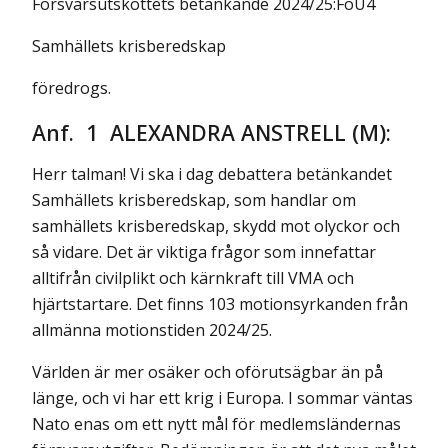
Försvarsutskottets betänkande 2024/25:FöU4
Samhällets krisberedskap
föredrogs.
Anf. 1 ALEXANDRA ANSTRELL (M):
Herr talman! Vi ska i dag debattera betänkandet
Samhällets krisberedskap, som handlar om
samhällets krisberedskap, skydd mot olyckor och
så vidare. Det är viktiga frågor som innefattar
alltifrån civilplikt och kärnkraft till VMA och
hjärtstartare. Det finns 103 motionsyrkanden från
allmänna motionstiden 2024/25.
Världen är mer osäker och oförutsägbar än på
länge, och vi har ett krig i Europa. I sommar väntas
Nato enas om ett nytt mål för medlemsländernas