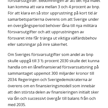
försvarsutgifter. Bedömningen är att det nya målet
kan komma att vara mellan 3 och 4 procent av bnp.
För att klara en så stor upprustning på kort tid är
samarbetspartierna överens om att Sverige under
en övergångsperiod behöver låna till nya militära
försvarsutgifter och att upprustningen av
försvaret inte får tränga ut viktiga välfärdsbehov
eller satsningar på inre säkerhet.
Om Sveriges försvarsutgifter som andel av bnp
skulle uppgå till 3 ½ procent 2030 skulle det kunna
handla om en lånefinansierad försvarssatsning på
sammantaget uppemot 300 miljarder kronor till
2034. Regeringen och Sverigedemokraterna är
överens om en finansieringsmodell som innebär
att den största delen av finansieringen initialt sker
via lån och successivt övergår till balans från och
med 2035.