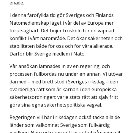
enade.
I denna farofyllda tid gör Sveriges och Finlands
Natomedlemskap läget i vår del av Europa mer
förutsägbart. Det höjer tröskeln för en väpnad
konflikt i vårt närområde. Det ökar säkerheten och
stabiliteten både för oss och för våra allierade.
Därför blir Sverige medlem i Nato.
Vår ansökan lämnades in av en regering, och
processen fullbordas nu under en annan. Vi utövar
därmed – med brett stöd i Sveriges riksdag – den
ovärderliga rätt som är kärnan i den europeiska
säkerhetsordningen: varje stats rätt att själv fritt
göra sina egna säkerhetspolitiska vägval.
Regeringen vill här i riksdagen också tacka alla de
länder som välkomnat Sverige som fullvärdig
medlem i Nato och som gett oss stöd på vägen dit.