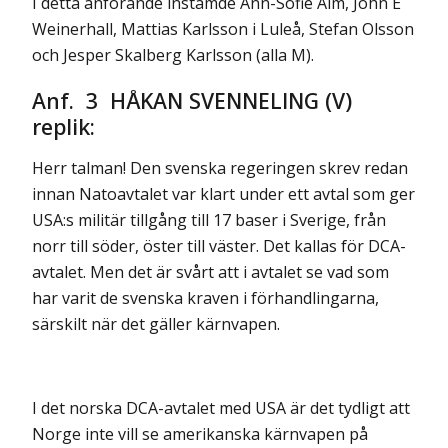
I detta anförande instämde Ann-Sofie Alm, John E
Weinerhall, Mattias Karlsson i Luleå, Stefan Olsson
och Jesper Skalberg Karlsson (alla M).
Anf. 3 HÅKAN SVENNELING (V)
replik:
Herr talman! Den svenska regeringen skrev redan
innan Natoavtalet var klart under ett avtal som ger
USA:s militär tillgång till 17 baser i Sverige, från
norr till söder, öster till väster. Det kallas för DCA-
avtalet. Men det är svårt att i avtalet se vad som
har varit de svenska kraven i förhandlingarna,
särskilt när det gäller kärnvapen.
I det norska DCA-avtalet med USA är det tydligt att
Norge inte vill se amerikanska kärnvapen på