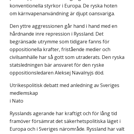
konventionella styrkor i Europa. De ryska hoten
om kärnvapenanvändning är djupt oansvariga.
Den yttre aggressionen går hand i hand med en
hårdnande inre repres­sion i Ryssland. Det
begränsade utrymme som tidigare fanns för
opposi­tionella krafter, fristående medier och
civilsamhälle har så gott som utrade­rats. Den ryska
statsledningen bär ansvaret för den ryske
oppositionsleda­ren Aleksej Navalnyjs död.
Utrikespolitisk debatt med anledning av Sveriges
medlemskap
i Nato
Rysslands agerande har kraftigt och för lång tid
framöver försämrat det säkerhetspolitiska läget i
Europa och i Sveriges närområde. Ryssland har valt