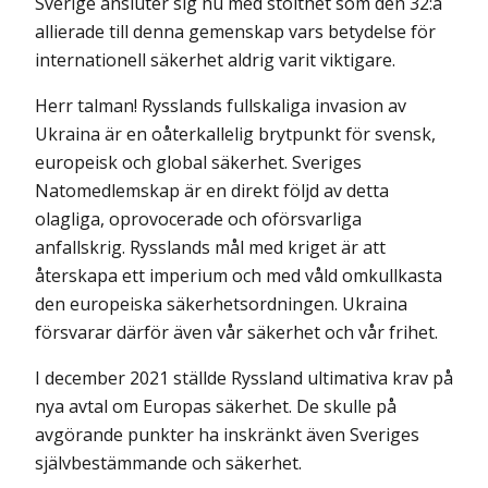
Sverige ansluter sig nu med stolthet som den 32:a
allierade till denna gemenskap vars betydelse för
internationell säkerhet aldrig varit viktigare.
Herr talman! Rysslands fullskaliga invasion av
Ukraina är en oåterkallelig brytpunkt för svensk,
europeisk och global säkerhet. Sveriges
Natomedlemskap är en direkt följd av detta
olagliga, oprovocerade och oförsvarliga
anfallskrig. Rysslands mål med kriget är att
återskapa ett imperium och med våld omkullkasta
den europeiska säkerhetsordningen. Ukraina
försvarar därför även vår säkerhet och vår frihet.
I december 2021 ställde Ryssland ultimativa krav på
nya avtal om Europas säkerhet. De skulle på
avgörande punkter ha inskränkt även Sveriges
självbestämmande och säkerhet.