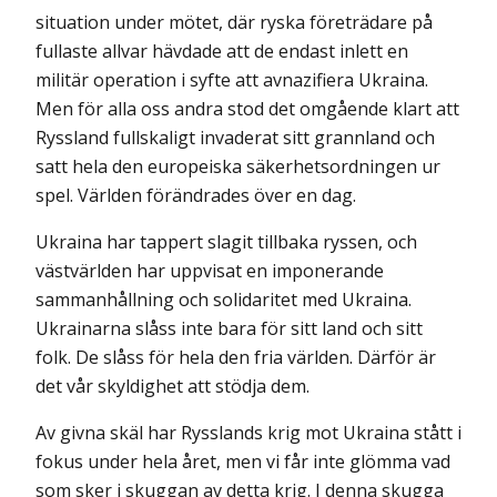
situation under mötet, där ryska företrädare på
fullaste allvar häv­dade att de endast inlett en
militär operation i syfte att avnazifiera Ukraina.
Men för alla oss andra stod det omgående klart att
Ryssland fullskaligt invaderat sitt grannland och
satt hela den europeiska säkerhetsordningen ur
spel. Världen förändrades över en dag.
Ukraina har tappert slagit tillbaka ryssen, och
västvärlden har uppvisat en imponerande
sammanhållning och solidaritet med Ukraina.
Ukrainarna slåss inte bara för sitt land och sitt
folk. De slåss för hela den fria världen. Därför är
det vår skyldighet att stödja dem.
Av givna skäl har Rysslands krig mot Ukraina stått i
fokus under hela året, men vi får inte glömma vad
som sker i skuggan av detta krig. I denna skugga