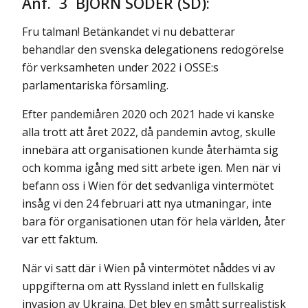
Anf. 3 BJÖRN SÖDER (SD):
Fru talman! Betänkandet vi nu debatterar
behandlar den svenska delegationens redogörelse
för verksamheten under 2022 i OSSE:s
parlamentariska församling.
Efter pandemiåren 2020 och 2021 hade vi kanske
alla trott att året 2022, då pandemin avtog, skulle
innebära att organisationen kunde återhämta sig
och komma igång med sitt arbete igen. Men när vi
befann oss i Wien för det sedvanliga vintermötet
insåg vi den 24 februari att nya utmaningar, inte
bara för organisationen utan för hela världen, åter
var ett faktum.
När vi satt där i Wien på vintermötet nåddes vi av
uppgifterna om att Ryssland inlett en fullskalig
invasion av Ukraina. Det blev en smått surrea­listisk