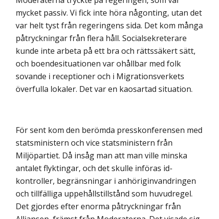
mycket passiv. Vi fick inte höra någonting, utan det
var helt tyst från regeringens sida. Det kom många
påtryckningar från flera håll. Socialsekreterare
kunde inte arbeta på ett bra och rättssäkert sätt,
och boendesituationen var ohållbar med folk
sovande i receptioner och i Migrationsverkets
överfulla lokaler. Det var en kaosartad situation.
För sent kom den berömda presskonferensen med
statsministern och vice statsministern från
Miljöpartiet. Då insåg man att man ville minska
antalet flyktingar, och det skulle införas id-
kontroller, begränsningar i anhöriginvandringen
och tillfälliga uppehållstillstånd som huvudregel.
Det gjordes efter enorma påtryckningar från
Alliansen, främst från Moderaterna. Det visade sig