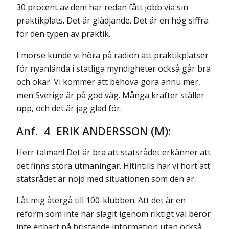
30 procent av dem har redan fått jobb via sin
praktikplats. Det är glädjan­de. Det är en hög siffra
för den typen av praktik.
I morse kunde vi höra på radion att praktikplatser
för nyanlända i statliga myndigheter också går bra
och ökar. Vi kommer att behöva göra ännu mer,
men Sverige är på god väg. Många krafter ställer
upp, och det är jag glad för.
Anf. 4 ERIK ANDERSSON (M):
Herr talman! Det är bra att statsrådet erkänner att
det finns stora utmaningar. Hitintills har vi hört att
statsrådet är nöjd med situationen som den är.
Låt mig återgå till 100-klubben. Att det är en
reform som inte har slagit igenom riktigt väl beror
inte enbart på bristande information utan också