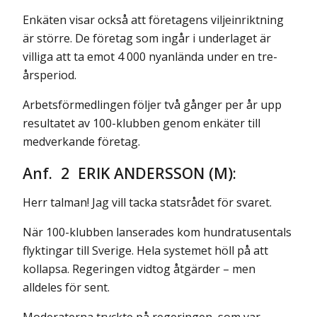
Enkäten visar också att företagens viljeinriktning
är större. De företag som ingår i underlaget är
villiga att ta emot 4 000 nyanlända under en tre­
årsperiod.
Arbetsförmedlingen följer två gånger per år upp
resultatet av 100-klubben genom enkäter till
medverkande företag.
Anf. 2 ERIK ANDERSSON (M):
Herr talman! Jag vill tacka statsrådet för svaret.
När 100-klubben lanserades kom hundratusentals
flyktingar till Sverige. Hela systemet höll på att
kollapsa. Regeringen vidtog åtgärder – men
alldeles för sent.
Moderaterna tryckte på regeringen, som var