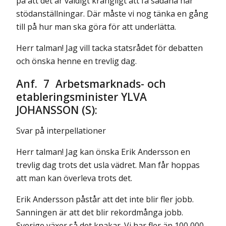
på att det är väldigt krångligt att få sådana här
stödanställningar. Där måste vi nog tänka en gång
till på hur man ska göra för att underlätta.
Herr talman! Jag vill tacka statsrådet för debatten
och önska henne en trevlig dag.
Anf. 7 Arbetsmarknads- och
etableringsminister YLVA
JOHANSSON (S):
Svar på interpellationer
Herr talman! Jag kan önska Erik Andersson en
trevlig dag trots det usla vädret. Man får hoppas
att man kan överleva trots det.
Erik Andersson påstår att det inte blir fler jobb.
Sanningen är att det blir rekordmånga jobb.
Sverige växer så det knakar. Vi har fler än 100 000