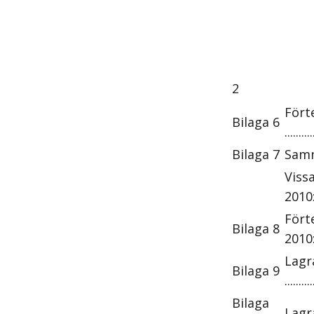
2
Fört
Bilaga 6
..........
Bilaga 7
Samm
Viss
2010:6).
Fört
Bilaga 8
2010:6).
Lagr
Bilaga 9
..........
Bilaga
Lagrådet