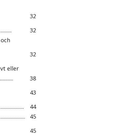
32
........
32
 och
32
t eller
.........
38
43
..............
44
................
45
45