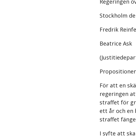
Regeringen öv
Stockholm den
Fredrik Reinfe
Beatrice Ask
(Justitiedepa
Propositionen
För att en sk
regeringen at
straffet för g
ett år och en
straffet fänge
I syfte att sk