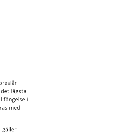
öreslår
 det lägsta
l fängelse i
öras med
 gäller