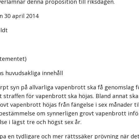
erlämnar denna proposition till riksdagen.
 30 april 2014
ldt
rtementet)
s huvudsakliga innehåll
ärpt syn på allvarliga vapenbrott ska få genomslag f
t straffen för vapenbrott ska höjas. Bland annat ska
rovt vapenbrott höjas från fängelse i sex månader til
 bestämmelse om synnerligen grovt vapenbrott inf
lse i lägst tre och högst sex år.
apa en tydligare och mer rättssäker prövning när det