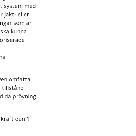
ytt system med
jakt- eller
ingar som är
 ska kunna
toriserade
ana
även omfatta
tillstånd
id då prövning
kraft den 1