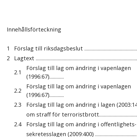
Innehållsförteckning
1
Förslag till riksdagsbeslut ................................................
2
Lagtext ...................................................................................
Förslag till lag om ändring i vapenlagen
2.1
(1996:67)............
Förslag till lag om ändring i vapenlagen
2.2
(1996:67)............
2.3
Förslag till lag om ändring i lagen (2003:1
om straff för terroristbrott....................................
2.4
Förslag till lag om ändring i offentlighets
sekretesslagen (2009:400) ......................................