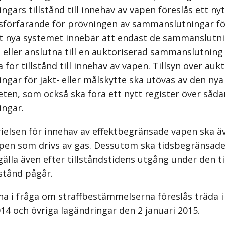
gars tillstånd till innehav av vapen föreslås ett n
sförfarande för prövningen av sammanslutningar för 
t nya systemet innebär att endast de sammanslutn
 eller anslutna till en auktoriserad sammanslutning
för tillstånd till innehav av vapen. Tillsyn över auk
gar för jakt- eller målskytte ska utövas av den nya
ten, som också ska föra ett nytt register över såd
ngar.
rielsen för innehav av effektbegränsade vapen ska 
vapen som drivs av gas. Dessutom ska tidsbegränsade 
 gälla även efter tillståndstidens utgång under den t
lstånd pågår.
a i fråga om straffbestämmelserna föreslås träda i 
4 och övriga lagändringar den 2 januari 2015.