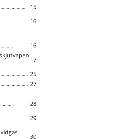
................
15
16
.........
16
v skjutvapen
17
..............
25
..............
27
.........
28
29
tvidgas
30