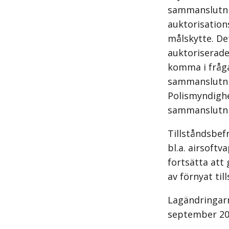
sammanslutnin
auktorisation
målskytte. De
auktoriserade
komma i fråga 
sammanslutnin
Polismyndighe
sammanslutni
Tillståndsbef
bl.a. airsoft
fortsätta att
av förnyat til
Lagändringarn
september 201