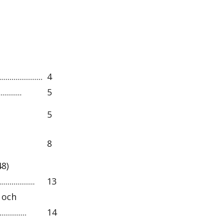
.................
4
...........
5
5
8
48)
.............
13
- och
..........
14