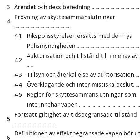
3
Ärendet och dess beredning ............................................
Prövning av skyttesammanslutningar
4
.............................................
4.1
Rikspolisstyrelsen ersätts med den nya
Polismyndigheten ....................................................
Auktorisation och tillstånd till innehav a
4.2
.....
4.3
Tillsyn och återkallelse av auktorisation ............
4.4
Överklagande och interimistiska beslut..............
4.5
Regler för skyttesammanslutningar som
inte innehar vapen ...................................................
Fortsatt giltighet av tidsbegränsade tillstånd
5
..................................
Definitionen av effektbegränsade vapen bör u
6