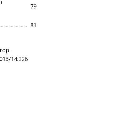
)
79
................
81
rop.
013/14:226