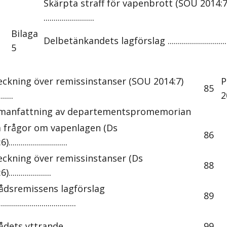
Skärpta straff för vapenbrott (SOU 2014:7
.........................
Bilaga
Delbetänkandets lagförslag ...................................
5
eckning över remissinstanser (SOU 2014:7)
P
85
.......
2
anfattning av departementspromemorian
a frågor om vapenlagen (Ds
86
............................
eckning över remissinstanser (Ds
88
....................
ådsremissens lagförslag
89
......................................
s yttrande................................................................
99