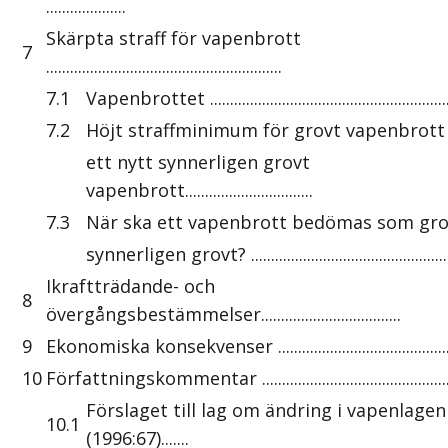
....................
Skärpta straff för vapenbrott
7
...........................................................
7.1
Vapenbrottet .............................................................
7.2
Höjt straffminimum för grovt vapenbrott
ett nytt synnerligen grovt
vapenbrott................................
7.3
När ska ett vapenbrott bedömas som grov
synnerligen grovt? ...................................................
Ikraftträdande- och
8
övergångsbestämmelser...................................
9
Ekonomiska konsekvenser ................................................
10
Författningskommentar ...................................................
Förslaget till lag om ändring i vapenlagen
10.1
(1996:67).......