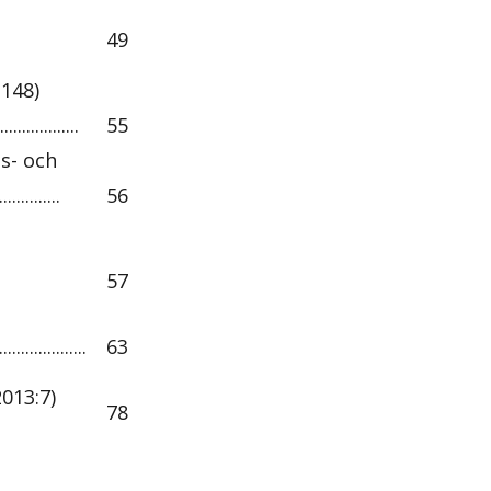
49
:148)
.............
55
ts- och
..........
56
57
...............
63
013:7)
78