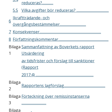
reduceras?...............
5.5
Vilka avgifter bör reduceras? ...........................................
Ikraftträdande- och
6
övergångsbestämmelser...................................
7
Konsekvenser..................................................................................
8
Författningskommentar...................................................................
Bilaga
Sammanfattning av Boverkets rapport
1
Utvärdering
av tidsfrister och förslag till sanktioner
(Rapport
2017:4) .............................................................................
Bilaga
Rapportens lagförslag.......................................................
2
Bilaga
Förteckning över remissinstanserna
3
.................................
Bilaga