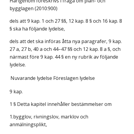
Härigenom föreskrivs i fråga om plan- och
bygglagen (2010:900)
dels att 9 kap. 1 och 27 §§, 12 kap. 8 § och 16 kap. 8
§ ska ha följande lydelse,
dels att det ska införas åtta nya paragrafer, 9 kap.
27 a, 27 b, 40 a och 44–47 §§ och 12 kap. 8 a §, och
närmast före 9 kap. 44 § en ny rubrik av följande
lydelse.
Nuvarande lydelse
Föreslagen lydelse
9 kap.
1 § Detta kapitel innehåller bestämmelser om
1.bygglov, rivningslov, marklov och
anmälningsplikt,