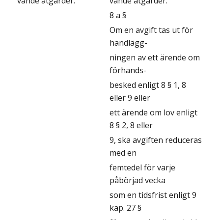
vande åtgärder.
vande åtgärder.
8 a §
Om en avgift tas ut för
handlägg-
ningen av ett ärende om
förhands-
besked enligt 8 § 1, 8
eller 9 eller
ett ärende om lov enligt
8 § 2, 8 eller
9, ska avgiften reduceras
med en
femtedel för varje
påbörjad vecka
som en tidsfrist enligt 9
kap. 27 §