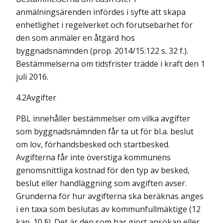
anmälningsärenden infördes i syfte att skapa
enhetlighet i regelverket och förutsebarhet för
den som anmäler en åtgärd hos
byggnadsnämnden (prop. 2014/15:122 s. 32 f.).
Bestämmelserna om tidsfrister trädde i kraft den 1
juli 2016.
4.2Avgifter
PBL innehåller bestämmelser om vilka avgifter
som byggnadsnämnden får ta ut för bl.a. beslut
om lov, förhandsbesked och startbesked.
Avgifterna får inte överstiga kommunens
genomsnittliga kostnad för den typ av besked,
beslut eller handläggning som avgiften avser.
Grunderna för hur avgifterna ska beräknas anges
i en taxa som beslutas av kommunfullmäktige (12
kap. 10 §). Det är den som har gjort ansökan eller