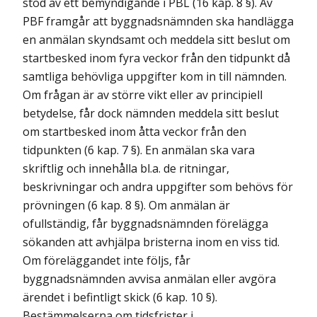
stöd av ett bemyndigande i PBL (16 kap. 8 §). Av
PBF framgår att byggnadsnämnden ska handlägga
en anmälan skyndsamt och meddela sitt beslut om
startbesked inom fyra veckor från den tidpunkt då
samtliga behövliga uppgifter kom in till nämnden.
Om frågan är av större vikt eller av principiell
betydelse, får dock nämnden meddela sitt beslut
om startbesked inom åtta veckor från den
tidpunkten (6 kap. 7 §). En anmälan ska vara
skriftlig och innehålla bl.a. de ritningar,
beskrivningar och andra uppgifter som behövs för
prövningen (6 kap. 8 §). Om anmälan är
ofullständig, får byggnadsnämnden förelägga
sökanden att avhjälpa bristerna inom en viss tid.
Om föreläggandet inte följs, får
byggnadsnämnden avvisa anmälan eller avgöra
ärendet i befintligt skick (6 kap. 10 §).
Bestämmelserna om tidsfrister i