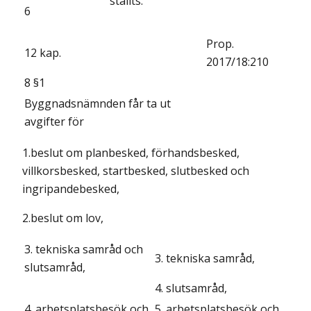
ställts.
6
Prop.
12 kap.
2017/18:210
8 §1
Byggnadsnämnden får ta ut
avgifter för
1.beslut om planbesked, förhandsbesked,
villkorsbesked, startbesked, slutbesked och
ingripandebesked,
2.beslut om lov,
3. tekniska samråd och
3. tekniska samråd,
slutsamråd,
4. slutsamråd,
4. arbetsplatsbesök och
5. arbetsplatsbesök och