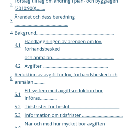
Förslag till lag om ändring i plan- och bygglagen
2
(2010:900)..........
Ärendet och dess beredning
3
..............................................................
4
Bakgrund...........................................................................................
Handläggningen av ärenden om lov,
4.1
förhandsbesked
och anmälan........................................................................
4.2
Avgifter ............................................................................
Reduktion av avgift för lov, förhandsbesked och
5
anmälan .............
Ett system med avgiftsreduktion bör
5.1
införas....................
5.2
Tidsfrister för beslut .........................................................
5.3
Information om tidsfrister ................................................
När och med hur mycket bör avgiften
5.4