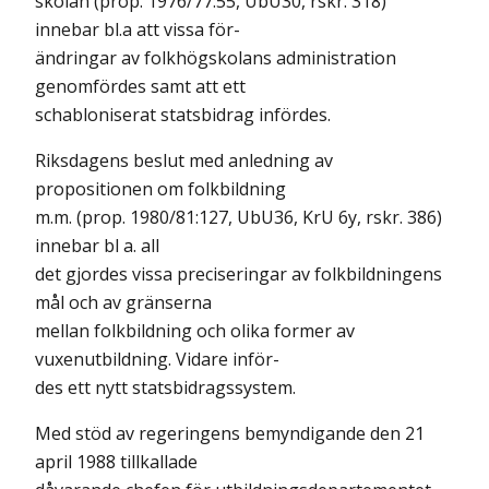
skolan (prop. 1976/77:55, UbU30, rskr. 318)
innebar bl.a att vissa för-
ändringar av folkhögskolans administration
genomfördes samt att ett
schabloniserat statsbidrag infördes.
Riksdagens beslut med anledning av
propositionen om folkbildning
m.m. (prop. 1980/81:127, UbU36, KrU 6y, rskr. 386)
innebar bl a. all
det gjordes vissa preciseringar av folkbildningens
mål och av gränserna
mellan folkbildning och olika former av
vuxenutbildning. Vidare inför-
des ett nytt statsbidragssystem.
Med stöd av regeringens bemyndigande den 21
april 1988 tillkallade