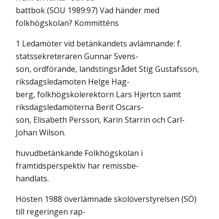
battbok (SOU 1989:97) Vad händer med
folkhögskolan? Kommitténs
1 Ledamöter vid betänkandets avlämnande: f.
statssekreteraren Gunnar Svens-
son, ordförande, landstingsrådet Stig Gustafsson,
riksdagsledamoten Helge Hag-
berg, folkhögskolerektorn Lars Hjertcn samt
riksdagsledamöterna Berit Oscars-
son, Elisabeth Persson, Karin Starrin och Carl-
Johan Wilson.
huvudbetänkande Folkhögskolan i
framtidsperspektiv har remissbe-
handlats.
Hösten 1988 överlämnade skolöverstyrelsen (SÖ)
till regeringen rap-