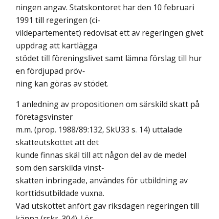
ningen angav. Statskontoret har den 10 februari
1991 till regeringen (ci-
vildepartementet) redovisat ett av regeringen givet
uppdrag att kartlägga
stödet till föreningslivet samt lämna förslag till hur
en fördjupad pröv-
ning kan göras av stödet.
1 anledning av propositionen om särskild skatt på
företagsvinster
m.m. (prop. 1988/89:132, SkU33 s. 14) uttalade
skatteutskottet att det
kunde finnas skäl till att någon del av de medel
som den särskilda vinst-
skatten inbringade, användes för utbildning av
korttidsutbildade vuxna.
Vad utskottet anfört gav riksdagen regeringen till
känna (rskr. 304). l ör