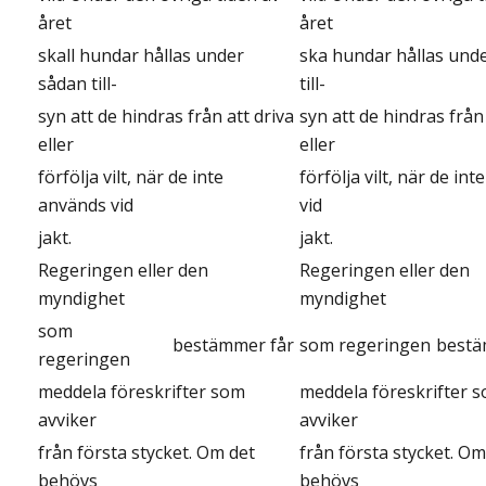
året
året
skall hundar hållas under
ska hundar hållas und
sådan till-
till-
syn att de hindras från att driva
syn att de hindras från 
eller
eller
förfölja vilt, när de inte
förfölja vilt, när de in
används vid
vid
jakt.
jakt.
Regeringen eller den
Regeringen eller den
myndighet
myndighet
som
bestämmer
får
som regeringen
best
regeringen
meddela föreskrifter som
meddela föreskrifter 
avviker
avviker
från första stycket. Om det
från första stycket. Om
behövs
behövs