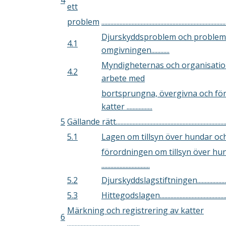
4
ett
problem
..................................................................................
Djurskyddsproblem och problem
4.1
omgivningen............
Myndigheternas och organisati
4.2
arbete med
bortsprungna, övergivna och för
katter .................
5
Gällande rätt..........................................................................
5.1
Lagen om tillsyn över hundar oc
förordningen om tillsyn över hu
................................
5.2
Djurskyddslagstiftningen.............................
5.3
Hittegodslagen................................................
Märkning och registrering av katter
6
................................................