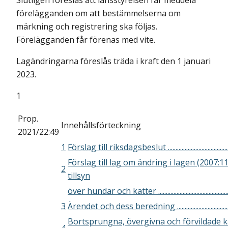
Slutligen föreslås att länsstyrelsen får meddela
förelägganden om att bestämmelserna om
märkning och registrering ska följas.
Förelägganden får förenas med vite.
Lagändringarna föreslås träda i kraft den 1 januari
2023.
1
Prop.
Innehållsförteckning
2021/22:49
1
Förslag till riksdagsbeslut ..............................................
Förslag till lag om ändring i lagen (2007:
2
tillsyn
över hundar och katter ....................................................
3
Ärendet och dess beredning ..........................................
Bortsprungna, övergivna och förvildade k