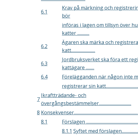
Krav på märkning och registrerin
6.1
bör
införas i lagen om tillsyn över h
katter .............
Ägaren ska märka och registrera
6.2
katt..........................
Jordbruksverket ska föra ett reg
6.3
kattägare .........
6.4
Förelägganden när någon inte mä
registrerar sin katt.........................................
Ikraftträdande- och
7
övergångsbestämmelser...................................
8
Konsekvenser.......................................................................
8.1
Förslagen ..........................................................
8.1.1
Syftet med förslagen.........................