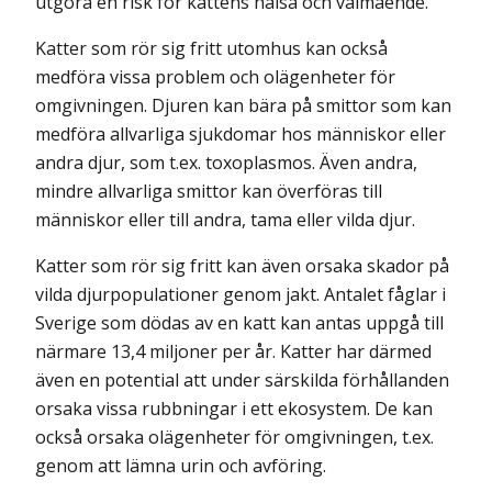
utgöra en risk för kattens hälsa och välmående.
Katter som rör sig fritt utomhus kan också
medföra vissa problem och olägenheter för
omgivningen. Djuren kan bära på smittor som kan
medföra allvarliga sjukdomar hos människor eller
andra djur, som t.ex. toxoplasmos. Även andra,
mindre allvarliga smittor kan överföras till
människor eller till andra, tama eller vilda djur.
Katter som rör sig fritt kan även orsaka skador på
vilda djurpopulationer genom jakt. Antalet fåglar i
Sverige som dödas av en katt kan antas uppgå till
närmare 13,4 miljoner per år. Katter har därmed
även en potential att under särskilda förhållanden
orsaka vissa rubbningar i ett ekosystem. De kan
också orsaka olägenheter för omgivningen, t.ex.
genom att lämna urin och avföring.