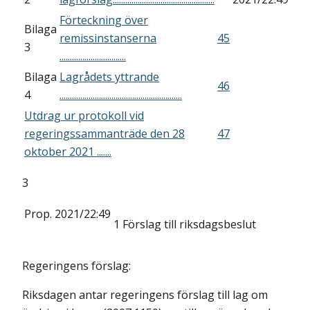
Förteckning över
Bilaga
remissinstanserna
45
3
................................
Bilaga
Lagrådets yttrande
46
4
...........................................................
Utdrag ur protokoll vid
regeringssammanträde den 28
47
oktober 2021 .......
3
Prop. 2021/22:49
1
Förslag till riksdagsbeslut
Regeringens förslag:
Riksdagen antar regeringens förslag till lag om