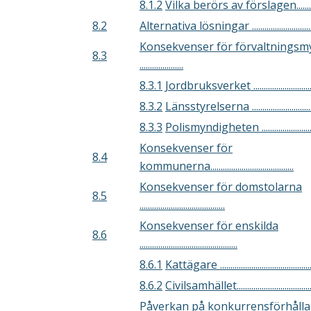
8.1.2
Vilka berörs av förslagen.................
8.2
Alternativa lösningar ....................................
Konsekvenser för förvaltningsm
8.3
.....................
8.3.1
Jordbruksverket .................................
8.3.2
Länsstyrelserna .................................
8.3.3
Polismyndigheten ..............................
Konsekvenser för
8.4
kommunerna........................................
Konsekvenser för domstolarna
8.5
.........................................
Konsekvenser för enskilda
8.6
...............................................
8.6.1
Kattägare ..............................................
8.6.2
Civilsamhället.......................................
Påverkan på konkurrensförhåll