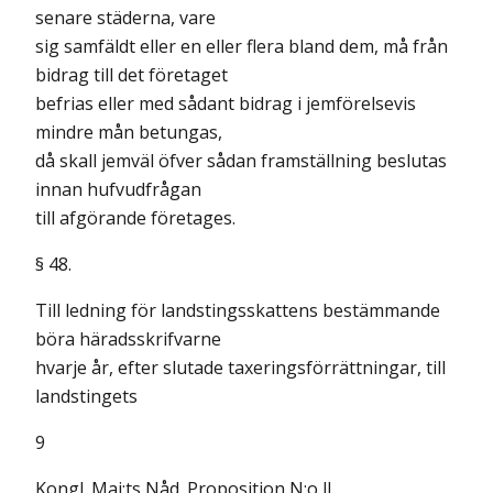
senare städerna, vare
sig samfäldt eller en eller flera bland dem, må från
bidrag till det företaget
befrias eller med sådant bidrag i jemförelsevis
mindre mån betungas,
då skall jemväl öfver sådan framställning beslutas
innan hufvudfrågan
till afgörande företages.
§ 48.
Till ledning för landstingsskattens bestämmande
böra häradsskrifvarne
hvarje år, efter slutade taxeringsförrättningar, till
landstingets
9
Kongl. Maj:ts Nåd. Proposition N:o ll.