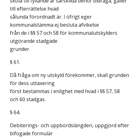
skola till fyllande af särskilda behof bidraga, gäller
till efterrättelse hvad
sålunda förordnadt är. I öfrigt eger
kommunalstämma ej besluta afvikelse
från de i §§ 57 och 58 för kommunalutskylders
utgörande stadgade
grunder.
§ 61.
Då fråga om ny utskyld förekommer, skall grunden
för dess uttaxering
först bestämmas i enlighet med hvad i §§ 57, 58
och 60 stadgas.
§ 64.
Debiterings- och uppbördslängden, uppgjord efter
bifogade formulär