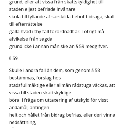
grund, eller att vissa från skattskyldighet till
staden eljest befriade invånare
skola till fyllande af särskilda behof bidraga, skall
till efterrättelse
gälla hvad i thy fall förordnadt är. I öfrigt må
afvikelse från sagda
grund icke i annan mån ske än § 59 medgifver.
§ 59.
Skulle i andra fall än dem, som genom § 58
bestämmas, förslag hos
stadsfullmäktige eller allmän rådstuga väckas, att
vissa till staden skattskyldige
böra, i fråga om uttaxering af utskyld för visst
ändamål, antingen
helt och hållet från bidrag befrias, eller deri vinna
nedsättning,