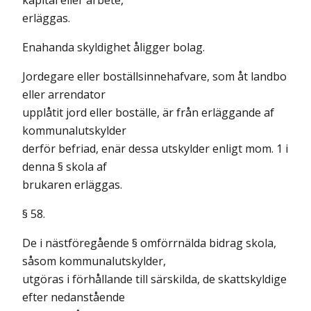
kapital eller arbete,
erläggas.
Enahanda skyldighet åligger bolag.
Jordegare eller boställsinnehafvare, som åt landbo
eller arrendator
upplåtit jord eller boställe, är från erläggande af
kommunalutskylder
derför befriad, enär dessa utskylder enligt mom. 1 i
denna § skola af
brukaren erläggas.
§ 58.
De i nästföregående § omförrnälda bidrag skola,
såsom kommunalutskylder,
utgöras i förhållande till särskilda, de skattskyldige
efter nedanstående