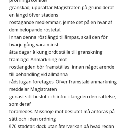
pröfningskomité!!
granskad, upprättar Magistraten på grund deraf
en längd öfver stadens
röstägande medlemmar, jemte det på en hvar af
dem belöpande röstetal.
Innan denna röstlängd tillämpas, skall den för
hvarje gång vara minst
åtta dagar å kungjordt ställe till granskning
framlagd. Anmärkning mot
röstlängden bör framställas, innan något ärende
till behandling vid allmänna
rådstugan företages. Öfver framstäld anmärkning
meddelar Magistraten
genast sitt beslut och inför i längden den rättelse,
som deraf
föranledes. Missnöje mot beslutet må anföras på
sätt och i den ordning
§76 stadgar; dock utan återverkan på hvad redan