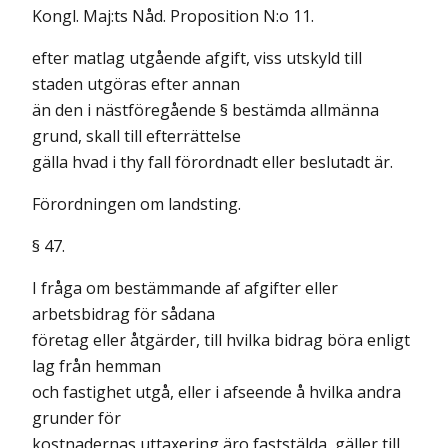
Kongl. Maj:ts Nåd. Proposition N:o 11.
efter matlag utgående afgift, viss utskyld till
staden utgöras efter annan
än den i nästföregående § bestämda allmänna
grund, skall till efterrättelse
gälla hvad i thy fall förordnadt eller beslutadt är.
Förordningen om landsting.
§ 47.
I fråga om bestämmande af afgifter eller
arbetsbidrag för sådana
företag eller åtgärder, till hvilka bidrag böra enligt
lag från hemman
och fastighet utgå, eller i afseende å hvilka andra
grunder för
kostnadernas uttaxering äro faststälda, gäller till