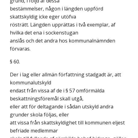
grund, i följd af dessa
bestämmelser, någon i längden uppförd
skattskyldig icke eger utöfva
rösträtt. Längden upprättas i två exemplar, af
hvilka det ena i sockenstugan
anslås och det andra hos kommunalnämnden
förvaras.
§ 60.
Der i lag eller allmän författning stadgadt är, att
kommunalutskyld
endast från vissa af de i § 57 omförmälda
beskattningsföremål skall utgå,
eller att för deltagande i sådan utskyld andra
grunder skola följas, eller
att vissa från skattskyldighet till kommunen eljest
befriade medlemmar