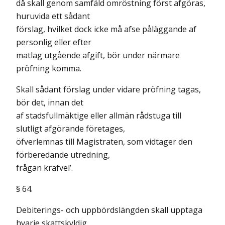
då skall genom samfäld omröstning först afgöras,
huruvida ett sådant
förslag, hvilket dock icke må afse påläggande af
personlig eller efter
matlag utgående afgift, bör under närmare
pröfning komma.
Skall sådant förslag under vidare pröfning tagas,
bör det, innan det
af stadsfullmäktige eller allmän rådstuga till
slutligt afgörande företages,
öfverlemnas till Magistraten, som vidtager den
förberedande utredning,
frågan krafvel’.
§ 64.
Debiterings- och uppbördslängden skall upptaga
hvarje skattskyldig