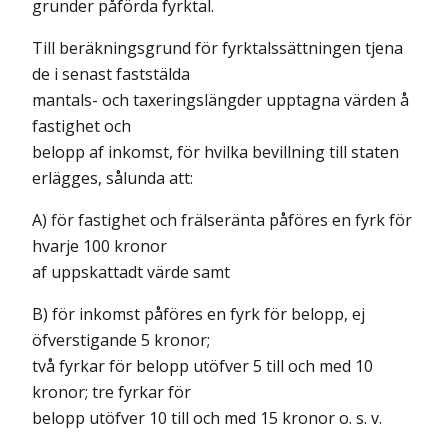
grunder påförda fyrktal.
Till beräkningsgrund för fyrktalssättningen tjena
de i senast faststälda
mantals- och taxeringslängder upptagna värden å
fastighet och
belopp af inkomst, för hvilka bevillning till staten
erlägges, sålunda att:
A) för fastighet och frälseränta påföres en fyrk för
hvarje 100 kronor
af uppskattadt värde samt
B) för inkomst påföres en fyrk för belopp, ej
öfverstigande 5 kronor;
två fyrkar för belopp utöfver 5 till och med 10
kronor; tre fyrkar för
belopp utöfver 10 till och med 15 kronor o. s. v.