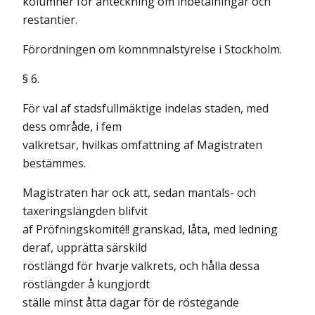
kolumner för anteckning om inbetalningar och
restantier.
Förordningen om komnmnalstyrelse i Stockholm.
§ 6.
För val af stadsfullmäktige indelas staden, med
dess område, i fem
valkretsar, hvilkas omfattning af Magistraten
bestämmes.
Magistraten har ock att, sedan mantals- och
taxeringslängden blifvit
af Pröfningskomité!! granskad, låta, med ledning
deraf, upprätta särskild
röstlängd för hvarje valkrets, och hålla dessa
röstlängder å kungjordt
ställe minst åtta dagar för de röstegande