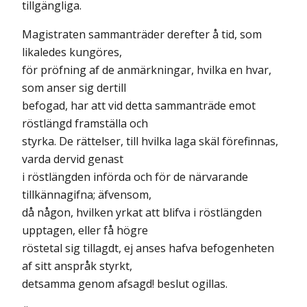
tillgängliga.
Magistraten sammanträder derefter å tid, som
likaledes kungöres,
för pröfning af de anmärkningar, hvilka en hvar,
som anser sig dertill
befogad, har att vid detta sammanträde emot
röstlängd framställa och
styrka. De rättelser, till hvilka laga skäl förefinnas,
varda dervid genast
i röstlängden införda och för de närvarande
tillkännagifna; äfvensom,
då någon, hvilken yrkat att blifva i röstlängden
upptagen, eller få högre
röstetal sig tillagdt, ej anses hafva befogenheten
af sitt anspråk styrkt,
detsamma genom afsagd! beslut ogillas.