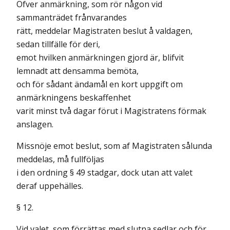
Öfver anmärkning, som rör någon vid
sammanträdet frånvarandes
rätt, meddelar Magistraten beslut å valdagen,
sedan tillfälle för deri,
emot hvilken anmärkningen gjord är, blifvit
lemnadt att densamma bemöta,
och för sådant ändamål en kort uppgift om
anmärkningens beskaffenhet
varit minst två dagar förut i Magistratens förmak
anslagen.
Missnöje emot beslut, som af Magistraten sålunda
meddelas, må fullföljas
i den ordning § 49 stadgar, dock utan att valet
deraf uppehälles.
§ 12.
Vid valet, som förrättas med slutna sedlar och för