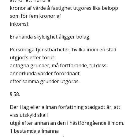
att för ett hundra
kronor af värde å fastighet utgöres lika belopp
som för fem kronor af
inkomst.
Enahanda skyldighet åligger bolag.
Personliga tjenstbarheter, hvilka inom en stad
utgjorts efter förut
antagna grunder, må fortfarande, till dess
annorlunda varder förordnadt,
efter samma grunder utgöras.
§ 58.
Der i lag eller allmän författning stadgadt är, att
viss utskyld skall
utgå efter annan än den i nästföregående § mom.
1 bestämda allmänna