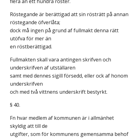
flera än ett hundra röster.
Röstegande är berättigad att sin rösträtt på annan
röstegande öfverlåta;
dock må ingen på grund af fullmakt denna rätt
utöfva för mer än
en röstberättigad.
Fullmakten skall vara antingen skrifven och
underskrifven af utställaren
samt med dennes sigill försedd, eller ock af honom
underskrifven
och med två vittnens underskrift bestyrkt.
§ 40.
Fn hvar medlem af kommunen är i allmänhet
skyldig att till de
utgifter, som för kommunens gemensamma behof