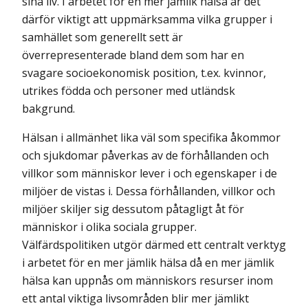
sina liv. I arbetet för en mer jämlik hälsa är det
därför viktigt att uppmärksamma vilka grupper i
samhället som generellt sett är
överrepresenterade bland dem som har en
svagare socioekonomisk position, t.ex. kvinnor,
utrikes födda och personer med utländsk
bakgrund.
Hälsan i allmänhet lika väl som specifika åkommor
och sjukdomar påverkas av de förhållanden och
villkor som människor lever i och egenskaper i de
miljöer de vistas i. Dessa förhållanden, villkor och
miljöer skiljer sig dessutom påtagligt åt för
människor i olika sociala grupper.
Välfärdspolitiken utgör därmed ett centralt verktyg
i arbetet för en mer jämlik hälsa då en mer jämlik
hälsa kan uppnås om människors resurser inom
ett antal viktiga livsområden blir mer jämlikt