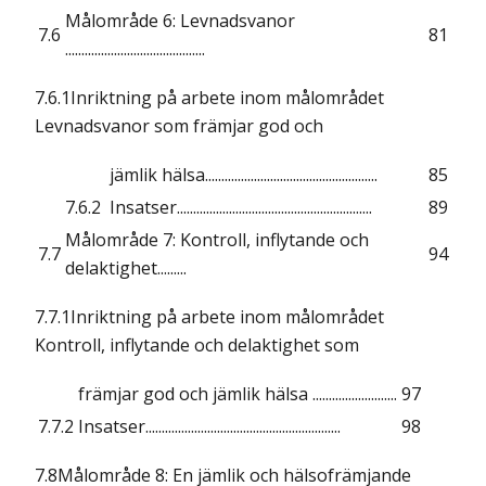
Målområde 6: Levnadsvanor
7.6
81
...........................................
7.6.1Inriktning på arbete inom målområdet
Levnadsvanor som främjar god och
jämlik hälsa.....................................................
85
7.6.2
Insatser............................................................
89
Målområde 7: Kontroll, inflytande och
7.7
94
delaktighet.........
7.7.1Inriktning på arbete inom målområdet
Kontroll, inflytande och delaktighet som
främjar god och jämlik hälsa ..........................
97
7.7.2
Insatser............................................................
98
7.8Målområde 8: En jämlik och hälsofrämjande