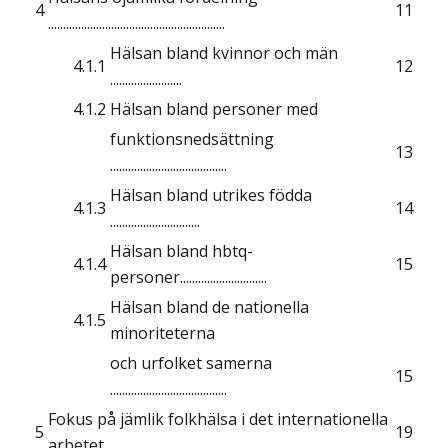
4
11
...........................................................
Hälsan bland kvinnor och män
4.1.1
12
........................
4.1.2
Hälsan bland personer med
funktionsnedsättning
13
.......................................
Hälsan bland utrikes födda
4.1.3
14
..............................
Hälsan bland hbtq-
4.1.4
15
personer.............................
Hälsan bland de nationella
4.1.5
minoriteterna
och urfolket samerna
15
.......................................
Fokus på jämlik folkhälsa i det internationella
5
19
arbetet....................