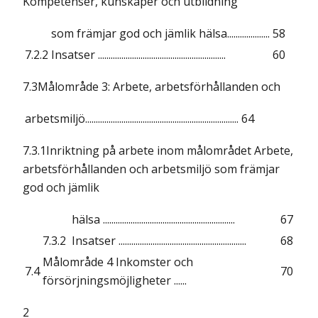
Kompetenser, kunskaper och utbildning
som främjar god och jämlik hälsa....................
58
7.2.2
Insatser ............................................................
60
7.3Målområde 3: Arbete, arbetsförhållanden och
arbetsmiljö........................................................................
64
7.3.1Inriktning på arbete inom målområdet Arbete,
arbetsförhållanden och arbetsmiljö som främjar
god och jämlik
hälsa ..............................................................
67
7.3.2
Insatser ............................................................
68
Målområde 4 Inkomster och
7.4
70
försörjningsmöjligheter ......
2