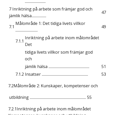
...........................
7 Inriktning på arbete som främjar god och
47
jämlik hälsa...................
Målområde 1: Det tidiga livets villkor
7.1
49
.............................
Inriktning på arbete inom målområdet
7.1.1
Det
tidiga livets villkor som främjar god
och
jämlik hälsa .....................................................
51
7.1.2
Insatser ............................................................
53
7.2Målområde 2: Kunskaper, kompetenser och
utbildning .........................................................................
55
7.2.1Inriktning på arbete inom målområdet