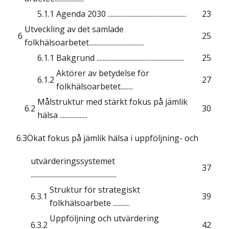
5.1.1
Agenda 2030 ...................................................
23
Utveckling av det samlade
6
25
folkhälsoarbetet....................................
6.1.1
Bakgrund .........................................................
25
Aktörer av betydelse för
6.1.2
27
folkhälsoarbetet........
Målstruktur med stärkt fokus på jämlik
6.2
30
hälsa ..................
6.3Ökat fokus på jämlik hälsa i uppföljning- och
utvärderingssystemet
37
........................................................
Struktur för strategiskt
6.3.1
39
folkhälsoarbete ...........
Uppföljning och utvärdering
6.3.2
42