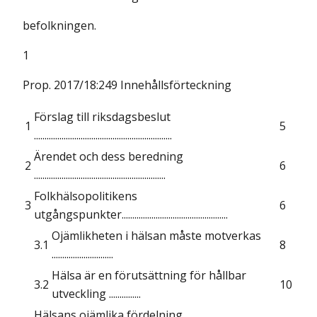
befolkningen.
1
Prop. 2017/18:249 Innehållsförteckning
Förslag till riksdagsbeslut
1
5
.................................................................
Ärendet och dess beredning
2
6
..............................................................
Folkhälsopolitikens
3
6
utgångspunkter..................................................
Ojämlikheten i hälsan måste motverkas
3.1
8
.............................
Hälsa är en förutsättning för hållbar
3.2
10
utveckling ...............
Hälsans ojämlika fördelning