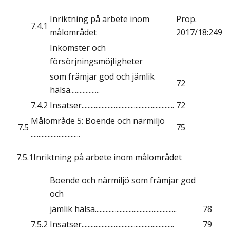
Inriktning på arbete inom
Prop.
7.4.1
målområdet
2017/18:249
Inkomster och
försörjningsmöjligheter
som främjar god och jämlik
72
hälsa...................
7.4.2
Insatser............................................................
72
Målområde 5: Boende och närmiljö
7.5
75
................................
7.5.1Inriktning på arbete inom målområdet
Boende och närmiljö som främjar god
och
jämlik hälsa.....................................................
78
7.5.2
Insatser............................................................
79