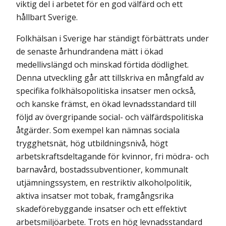
viktig del i arbetet för en god välfärd och ett
hållbart Sverige.
Folkhälsan i Sverige har ständigt förbättrats under
de senaste århundrandena mätt i ökad
medellivslängd och minskad förtida dödlighet.
Denna utveckling går att tillskriva en mångfald av
specifika folkhälsopolitiska insatser men också,
och kanske främst, en ökad levnadsstandard till
följd av övergripande social- och välfärdspolitiska
åtgärder. Som exempel kan nämnas sociala
trygghetsnät, hög utbildningsnivå, högt
arbetskraftsdeltagande för kvinnor, fri mödra- och
barnavård, bostadssubventioner, kommunalt
utjämningssystem, en restriktiv alkoholpolitik,
aktiva insatser mot tobak, framgångsrika
skadeförebyggande insatser och ett effektivt
arbetsmiljöarbete. Trots en hög levnadsstandard