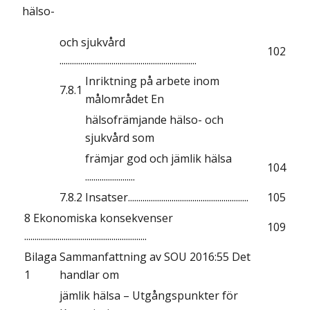
hälso-
och sjukvård
102
..................................................................
Inriktning på arbete inom
7.8.1
målområdet En
hälsofrämjande hälso- och
sjukvård som
främjar god och jämlik hälsa
104
........................
7.8.2
Insatser..........................................................
105
8 Ekonomiska konsekvenser
109
...........................................................
Bilaga
Sammanfattning av SOU 2016:55 Det
1
handlar om
jämlik hälsa – Utgångspunkter för