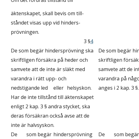
Om det fordras tillstånd till
äktenskapet, skall bevis om till-
ståndet visas upp vid hinders-
prövningen.
3 §
4
De som begär hindersprövning ska
De som begär hi
skriftligen försäkra på heder och
skriftligen försä
samvete att de inte är släkt med
samvete att de in
varandra i rätt upp- och
varandra på någo
nedstigande led
eller
helsyskon.
anges i 2 kap. 3 §.
Har de inte tillstånd till äktenskapet
enligt 2 kap. 3 § andra stycket, ska
deras försäkran också avse att de
inte är halvsyskon.
De
som begär
hindersprövning
De
som begär