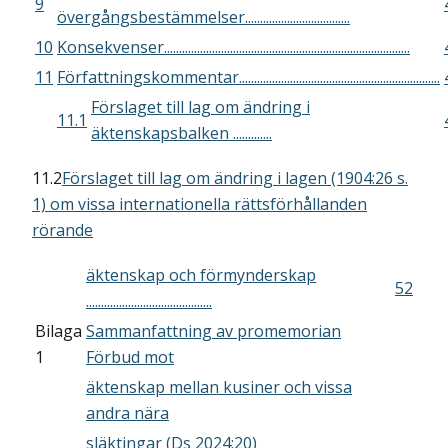
9
övergångsbestämmelser...................................
10
Konsekvenser..................................................................................
11
Författningskommentar...................................................................
Förslaget till lag om ändring i
11.1
äktenskapsbalken .............
11.2
Förslaget till lag om ändring i lagen (1904:26 s.
1) om vissa internationella rättsförhållanden
rörande
äktenskap och förmynderskap
52
..........................................
Bilaga
Sammanfattning av promemorian
1
Förbud mot
äktenskap mellan kusiner och vissa
andra nära
släktingar (Ds 2024:20)