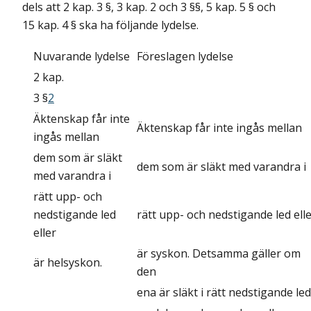
dels att 2 kap. 3 §, 3 kap. 2 och 3 §§, 5 kap. 5 § och
15 kap. 4 § ska ha följande lydelse.
Nuvarande lydelse
Föreslagen lydelse
2 kap.
3 §
2
Äktenskap får inte
Äktenskap får inte ingås mellan
ingås mellan
dem som är släkt
dem som är släkt med varandra i
med varandra i
rätt upp- och
nedstigande led
rätt upp- och nedstigande led ell
eller
är syskon. Detsamma gäller om
är helsyskon.
den
ena är släkt i rätt nedstigande led