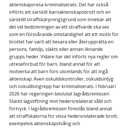
äktenskapsresa kriminaliserats. Det har också
införts ett särskilt barnäktenskapsbrott och en
särskild straffskärpningsgrund som innebär att
det vid bedömningen av ett straffvärde ska ses
som en försvårande omständighet att ett motiv för
brottet har varit att bevara eller återupprätta en
persons, familjs, släkts eller annan liknande
grupps heder. Vidare har det införts nya regler om
utreseförbud för barn, bland annat för att
motverka att barn förs utomlands för att ingå
äktenskap. Även oskuldskontroller, oskuldsintyg
och oskuldsingrepp har kriminaliserats. I februari
2026 har regeringen beslutat lagrådsremissen
Stärkt lagstiftning mot hedersrelaterat våld och
förtryck. I lagrådsremissen föreslås bland annat
att straffskalorna för vissa hedersrelaterade brott,
exempelvis äktenskapstvång och