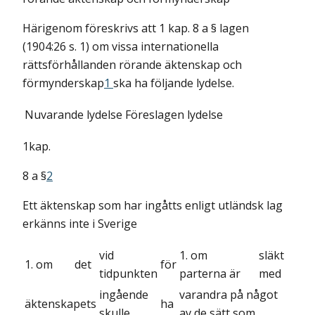
Härigenom föreskrivs att 1 kap. 8 a § lagen
(1904:26 s. 1) om vissa internationella
rättsförhållanden rörande äktenskap och
förmynderskap
1
ska ha följande lydelse.
Nuvarande lydelse
Föreslagen lydelse
1kap.
8 a §
2
Ett äktenskap som har ingåtts enligt utländsk lag
erkänns inte i Sverige
vid
1. om
släkt
1. om
det
för
tidpunkten
parterna är
med
ingående
varandra på något
äktenskapets
ha
skulle
av de sätt som