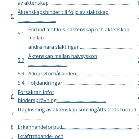
av äktenskap......................................................................................
Äktenskapshinder till följd av släktskap
5
.........................................
Förbud mot kusinäktenskap och äktenskap
5.1
mellan
andra nära släktingar ........................................................
Äktenskap mellan halvsyskon
5.2
..........................................
5.3
Adoptivförhållanden.........................................................
5.4
Följdändringar ..................................................................
Försäkran inför
6
hindersprövning.....................................................
Upplösning av äktenskap som ingåtts trots förbud
7
.........................
8
Erkännandeförbud...........................................................................
Ikraftträdande- och