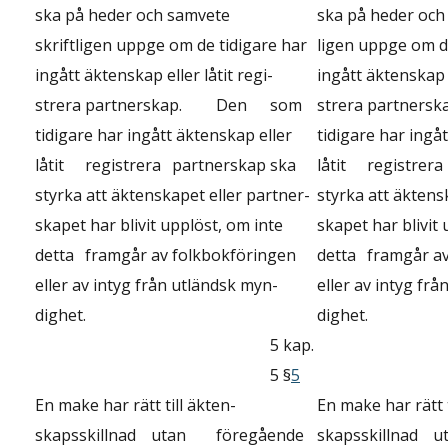
ska på heder och samvete
ska på heder och 
skriftligen uppge om de tidigare har
ligen uppge om d
ingått äktenskap eller låtit regi-
ingått äktenskap e
strera
partnerskap.
Den
som
strera
partnerska
tidigare har ingått äktenskap eller
tidigare har ingå
låtit
registrera
partnerskap
ska
låtit
registrera
styrka att äktenskapet eller partner-
styrka att äktens
skapet har blivit upplöst, om inte
skapet har blivit
detta
framgår
av
folkbokföringen
detta
framgår
a
eller av intyg från utländsk myn-
eller av intyg fr
dighet.
dighet.
5 kap.
5 §
5
En make har rätt till äkten-
En make har rätt t
skapsskillnad
utan
föregående
skapsskillnad
u