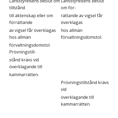
Länsstyrelsens beslut om
Länsstyrelsens beslut
tillstånd
om för-
till äktenskap eller om
rättande av vigsel får
förrättande
överklagas
av vigsel får överklagas
hos allmän
hos allmän
förvaltningsdomstol.
förvaltningsdomstol.
Prövningstill-
stånd krävs vid
överklagande till
kammarrätten.
Prövningstillstånd krävs
vid
överklagande till
kammarrätten.