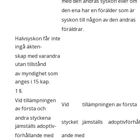
med den andras syskon eller om
den ena har en förälder som är
syskon till någon av den andras
föräldrar.
Halvsyskon får inte
ingå äkten-
skap med varandra
utan tillstånd
av myndighet som
anges i 15 kap.
1 §.
Vid tillämpningen
Vid
tillämpningen av första
av första och
andra styckena
stycket
jämställs
adoptivförhål
jämställs adoptiv-
förhållande med
ande med