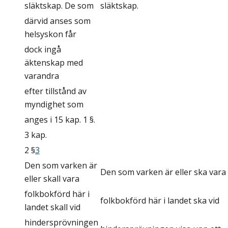
släktskap. De som
släktskap.
därvid anses som
helsyskon får
dock ingå
äktenskap med
varandra
efter tillstånd av
myndighet som
anges i 15 kap. 1 §.
3 kap.
2 §
3
Den som varken är
Den som varken är eller ska vara
eller skall vara
folkbokförd här i
folkbokförd här i landet ska vid
landet skall vid
hindersprövningen