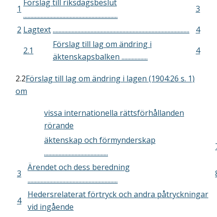
Förslag till riksdagsbeslut
1
3
.................................................................
2
Lagtext
..............................................................................................
4
Förslag till lag om ändring i
2.1
4
äktenskapsbalken ..................
2.2
Förslag till lag om ändring i lagen (1904:26 s. 1)
om
vissa internationella rättsförhållanden
rörande
äktenskap och förmynderskap
............................................
Ärendet och dess beredning
3
..............................................................
Hedersrelaterat förtryck och andra påtryckningar
4
vid ingående