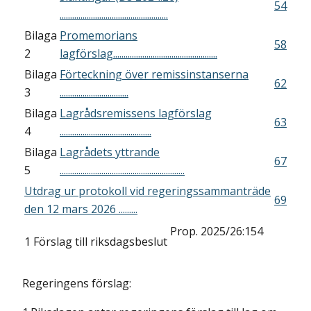
54
....................................................
Bilaga
Promemorians
58
2
lagförslag..................................................
Bilaga
Förteckning över remissinstanserna
62
3
.................................
Bilaga
Lagrådsremissens lagförslag
63
4
............................................
Bilaga
Lagrådets yttrande
67
5
............................................................
Utdrag ur protokoll vid regeringssammanträde
69
den 12 mars 2026 .........
Prop. 2025/26:154
1
Förslag till riksdagsbeslut
Regeringens förslag: