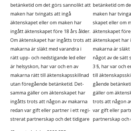
betänketid om det görs sannolikt att
betänketid om det
maken har tvingats att ingå
maken har tvingat
äktenskapet eller om maken har
skapet eller om 
ingått äktenskapet före 18 års ålder.
äktenskapet före
Om äktenskapet har ingåtts trots att
äktenskapet har i
makarna är släkt med varandra i
makarna är släkt
rätt upp- och nedstigande led eller
något av de sätt 
är helsyskon, har var och en av
3 §, har var och 
makarna rätt till äktenskapsskillnad
till äktenskapsski
utan föregående betänketid. Det-
gående betänketi
samma gäller om äktenskapet har
gäller om äktens
ingåtts trots att någon av makarna
trots att någon 
redan var gift eller partner i ett regi-
var gift eller part
strerat partnerskap och det tidigare
partnerskap och d