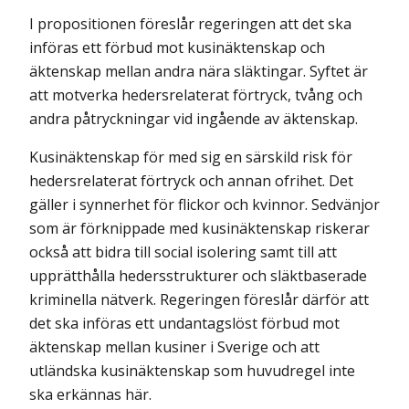
I propositionen föreslår regeringen att det ska
införas ett förbud mot kusinäktenskap och
äktenskap mellan andra nära släktingar. Syftet är
att motverka hedersrelaterat förtryck, tvång och
andra påtryckningar vid ingående av äktenskap.
Kusinäktenskap för med sig en särskild risk för
hedersrelaterat förtryck och annan ofrihet. Det
gäller i synnerhet för flickor och kvinnor. Sedvänjor
som är förknippade med kusinäktenskap riskerar
också att bidra till social isolering samt till att
upprätthålla hedersstrukturer och släktbaserade
kriminella nätverk. Regeringen föreslår därför att
det ska införas ett undantagslöst förbud mot
äktenskap mellan kusiner i Sverige och att
utländska kusinäktenskap som huvudregel inte
ska erkännas här.