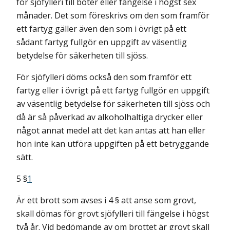
för sjöfylleri till böter eller fängelse i högst sex
månader. Det som föreskrivs om den som framför
ett fartyg gäller även den som i övrigt på ett
sådant fartyg fullgör en uppgift av väsentlig
betydelse för säkerheten till sjöss.
För sjöfylleri döms också den som framför ett
fartyg eller i övrigt på ett fartyg fullgör en uppgift
av väsentlig betydelse för säkerheten till sjöss och
då är så påverkad av alkoholhaltiga drycker eller
något annat medel att det kan antas att han eller
hon inte kan utföra uppgiften på ett betryggande
sätt.
5 §
1
Är ett brott som avses i 4 § att anse som grovt,
skall dömas för grovt sjöfylleri till fängelse i högst
två år. Vid bedömande av om brottet är grovt skall