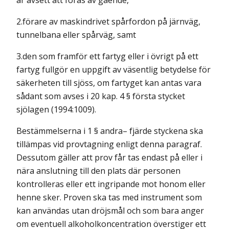
är avsett att föras av gående,
2.förare av maskindrivet spårfordon på järnväg,
tunnelbana eller spårväg, samt
3.den som framför ett fartyg eller i övrigt på ett
fartyg fullgör en uppgift av väsentlig betydelse för
säkerheten till sjöss, om fartyget kan antas vara
sådant som avses i 20 kap. 4 § första stycket
sjölagen (1994:1009).
Bestämmelserna i 1 § andra– fjärde styckena ska
tillämpas vid provtagning enligt denna paragraf.
Dessutom gäller att prov får tas endast på eller i
nära anslutning till den plats där personen
kontrolleras eller ett ingripande mot honom eller
henne sker. Proven ska tas med instrument som
kan användas utan dröjsmål och som bara anger
om eventuell alkoholkoncentration överstiger ett