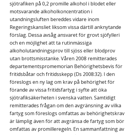
sjötrafiken på 0,2 promille alkohol i blodet eller
motsvarande alkoholkoncentration i
utandningsluften bereddes vidare inom
Regeringskansliet liksom vissa därtill anknytande
förslag. Dessa avsåg ansvaret för grovt sjöfylleri
och en möjlighet att ta rutinmässiga
alkoholutandningsprov till sjöss eller blodprov
utan brottsmisstanke. Våren 2008 remitterades
departementspromemorian Behörighetsbevis för
fritidsbåtar och fritidsskepp (Ds 2008:32). I den
föreslogs en ny lag om krav på behörighet för
förande av vissa fritidsfartyg i syfte att öka
sjötrafiksäkerheten i svenska vatten. Samtidigt
remitterades frågan om den avgränsning av vilka
fartyg som föreslogs omfattas av behörighetskrav
är lämplig även för att avgränsa de fartyg som bör
omfattas av promilleregeln. En sammanfattning av