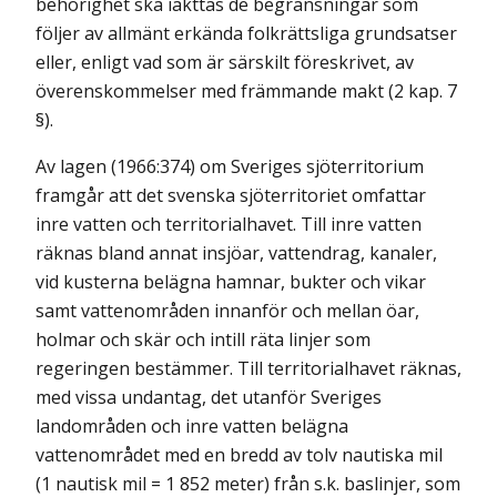
behörighet ska iakttas de begränsningar som
följer av allmänt erkända folkrättsliga grundsatser
eller, enligt vad som är särskilt föreskrivet, av
överenskommelser med främmande makt (2 kap. 7
§).
Av lagen (1966:374) om Sveriges sjöterritorium
framgår att det svenska sjöterritoriet omfattar
inre vatten och territorialhavet. Till inre vatten
räknas bland annat insjöar, vattendrag, kanaler,
vid kusterna belägna hamnar, bukter och vikar
samt vattenområden innanför och mellan öar,
holmar och skär och intill räta linjer som
regeringen bestämmer. Till territorialhavet räknas,
med vissa undantag, det utanför Sveriges
landområden och inre vatten belägna
vattenområdet med en bredd av tolv nautiska mil
(1 nautisk mil = 1 852 meter) från s.k. baslinjer, som