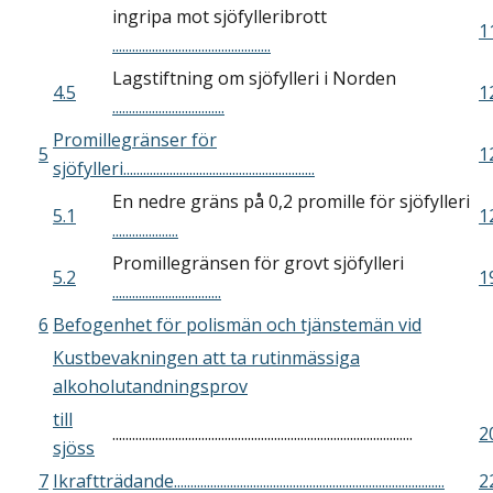
ingripa mot sjöfylleribrott
1
................................................
Lagstiftning om sjöfylleri i Norden
4.5
1
..................................
Promillegränser för
5
1
sjöfylleri..........................................................
En nedre gräns på 0,2 promille för sjöfylleri
5.1
1
....................
Promillegränsen för grovt sjöfylleri
5.2
1
.................................
6
Befogenhet för polismän och tjänstemän vid
Kustbevakningen att ta rutinmässiga
alkoholutandningsprov
till
...........................................................................................
2
sjöss
7
Ikraftträdande..................................................................................
2