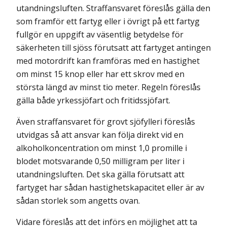
utandningsluften. Straffansvaret föreslås gälla den
som framför ett fartyg eller i övrigt på ett fartyg
fullgör en uppgift av väsentlig betydelse för
säkerheten till sjöss förutsatt att fartyget antingen
med motordrift kan framföras med en hastighet
om minst 15 knop eller har ett skrov med en
största längd av minst tio meter. Regeln föreslås
gälla både yrkessjöfart och fritidssjöfart.
Även straffansvaret för grovt sjöfylleri föreslås
utvidgas så att ansvar kan följa direkt vid en
alkoholkoncentration om minst 1,0 promille i
blodet motsvarande 0,50 milligram per liter i
utandningsluften. Det ska gälla förutsatt att
fartyget har sådan hastighetskapacitet eller är av
sådan storlek som angetts ovan.
Vidare föreslås att det införs en möjlighet att ta