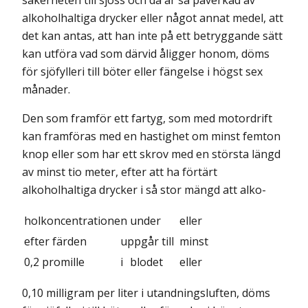
säkerheten till sjöss och då är så påverkad av
alkoholhaltiga drycker eller något annat medel, att
det kan antas, att han inte på ett betryggande sätt
kan utföra vad som därvid åligger honom, döms
för sjöfylleri till böter eller fängelse i högst sex
månader.
Den som framför ett fartyg, som med motordrift
kan framföras med en hastighet om minst femton
knop eller som har ett skrov med en största längd
av minst tio meter, efter att ha förtärt
alkoholhaltiga drycker i så stor mängd att alko-
holkoncentrationen
under
eller
efter färden
uppgår till
minst
0,2 promille
i
blodet
eller
0,10 milligram per liter i utandningsluften, döms