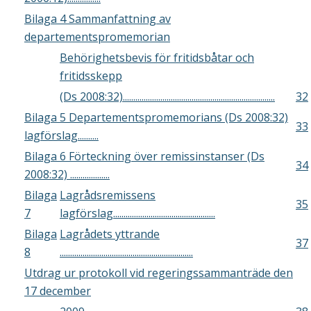
Bilaga 4 Sammanfattning av
departementspromemorian
Behörighetsbevis för fritidsbåtar och
fritidsskepp
(Ds 2008:32).........................................................................
32
Bilaga 5 Departementspromemorians (Ds 2008:32)
33
lagförslag..........
Bilaga 6 Förteckning över remissinstanser (Ds
34
2008:32) ...................
Bilaga
Lagrådsremissens
35
7
lagförslag.................................................
Bilaga
Lagrådets yttrande
37
8
................................................................
Utdrag ur protokoll vid regeringssammanträde den
17 december