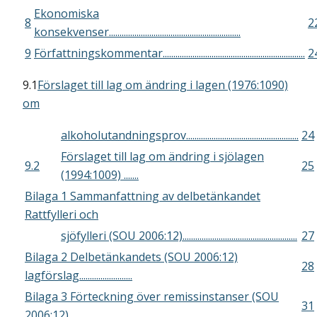
Ekonomiska
8
2
konsekvenser..............................................................
9
Författningskommentar...................................................................
2
9.1
Förslaget till lag om ändring i lagen (1976:1090)
om
alkoholutandningsprov.....................................................
24
Förslaget till lag om ändring i sjölagen
9.2
25
(1994:1009) .......
Bilaga 1 Sammanfattning av delbetänkandet
Rattfylleri och
sjöfylleri (SOU 2006:12)......................................................
27
Bilaga 2 Delbetänkandets (SOU 2006:12)
28
lagförslag.........................
Bilaga 3 Förteckning över remissinstanser (SOU
31
2006:12)................