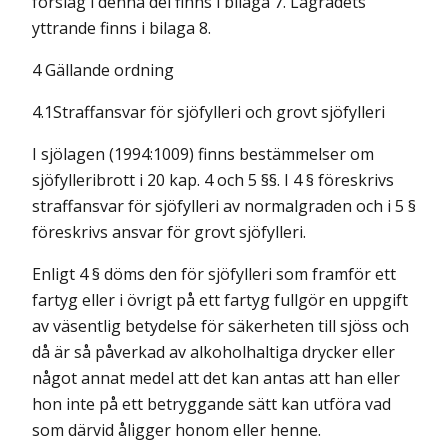
förslag i denna del finns i bilaga 7. Lagrådets
yttrande finns i bilaga 8.
4 Gällande ordning
4.1Straffansvar för sjöfylleri och grovt sjöfylleri
I sjölagen (1994:1009) finns bestämmelser om
sjöfylleribrott i 20 kap. 4 och 5 §§. I 4 § föreskrivs
straffansvar för sjöfylleri av normalgraden och i 5 §
föreskrivs ansvar för grovt sjöfylleri.
Enligt 4 § döms den för sjöfylleri som framför ett
fartyg eller i övrigt på ett fartyg fullgör en uppgift
av väsentlig betydelse för säkerheten till sjöss och
då är så påverkad av alkoholhaltiga drycker eller
något annat medel att det kan antas att han eller
hon inte på ett betryggande sätt kan utföra vad
som därvid åligger honom eller henne.