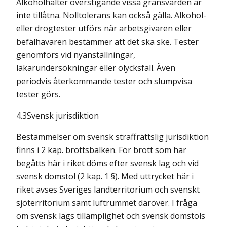
Alkoholhalter överstigande vissa gränsvärden är
inte tillåtna. Nolltolerans kan också gälla. Alkohol-
eller drogtester utförs när arbetsgivaren eller
befälhavaren bestämmer att det ska ske. Tester
genomförs vid nyanställningar,
läkarundersökningar eller olycksfall. Även
periodvis återkommande tester och slumpvisa
tester görs.
4.3Svensk jurisdiktion
Bestämmelser om svensk straffrättslig jurisdiktion
finns i 2 kap. brottsbalken. För brott som har
begåtts här i riket döms efter svensk lag och vid
svensk domstol (2 kap. 1 §). Med uttrycket här i
riket avses Sveriges landterritorium och svenskt
sjöterritorium samt luftrummet däröver. I fråga
om svensk lags tillämplighet och svensk domstols