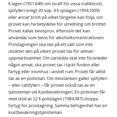
§ lagen (1951:649) om straff för vissa trafikbrott,
sjöfylleri enligt 20 kap. 4 § sjölagen (1994:1009)
eller annat brott på vilket fängelse kan följa, om
provet kan ha betydelse för utredning om brottet.
Provet kallas bevisprov, eftersom det kan
användas som bevis för alkoholkoncentrationen.
Provtagningen ska ske på ett sätt som inte
utsätter den på vilken provet tas för allmän
uppmärksamhet. Om särskilda skäl inte föranleder
något annat, ska provet tas i täckt fordon eller
fartyg eller inomhus i avskilt rum. Provet får alltid
tas av en polisman. Om misstanken gäller sjöfylleri
– eller rattfylleri – får provet också tas av en
tjänsteman vid Kustbevakningen. En polisman får
med stöd av 22 § polislagen (1984:387) stoppa
fartyg för provtagning. Samma befogenhet har en
kustbevakningstjänsteman.