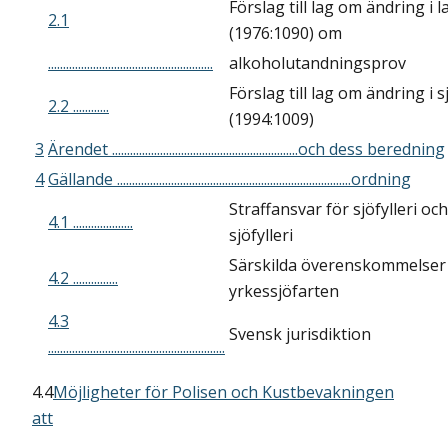
Förslag till lag om ändring i 
2.1
(1976:1090) om
.......................................................
alkoholutandningsprov
Förslag till lag om ändring i 
2.2 ............
(1994:1009)
3
Ärendet ..............................................................och dess beredning
4
Gällande ..............................................................................ordning
Straffansvar för sjöfylleri oc
4.1 ....................
sjöfylleri
Särskilda överenskommelser
4.2 ...............
yrkessjöfarten
4.3
Svensk jurisdiktion
...........................................................
4.4
Möjligheter för Polisen och Kustbevakningen
att