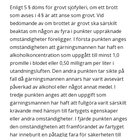
Enligt 5 § döms för grovt sjöfylleri, om ett brott
som avses i 4 § är att anse som grovt. Vid
bedömande av om brottet är grovt ska särskilt
beaktas om någon av fyra i punkter uppräknade
omständigheter föreligger. I första punkten anges
omständigheten att gärningsmannen har haft en
alkoholkoncentration som uppgått till minst 1,0
promille i blodet eller 0,50 milligram per liter i
utandningsluften. Den andra punkten tar sikte på
fall då gärningsmannen annars har varit avsevärt
påverkad av alkohol eller något annat medel. I
tredje punkten anges att den uppgift som
gärningsmannen har haft att fullgöra varit särskilt
krävande med hänsyn till fartygets egenskaper
eller andra omständigheter. I fjärde punkten anges
den omständigheten att framförandet av fartyget
har inneburit en påtaglig fara för säkerheten till