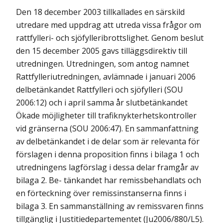
Den 18 december 2003 tillkallades en särskild
utredare med uppdrag att utreda vissa frågor om
rattfylleri- och sjöfylleribrottslighet. Genom beslut
den 15 december 2005 gavs tilläggsdirektiv till
utredningen. Utredningen, som antog namnet
Rattfylleriutredningen, avlämnade i januari 2006
delbetänkandet Rattfylleri och sjöfylleri (SOU
2006:12) och i april samma år slutbetänkandet
Ökade möjligheter till trafiknykterhetskontroller
vid gränserna (SOU 2006:47). En sammanfattning
av delbetänkandet i de delar som är relevanta för
förslagen i denna proposition finns i bilaga 1 och
utredningens lagförslag i dessa delar framgår av
bilaga 2. Be- tänkandet har remissbehandlats och
en förteckning över remissinstanserna finns i
bilaga 3. En sammanställning av remissvaren finns
tillgänglig i Justitiedepartementet (Ju2006/880/L5).