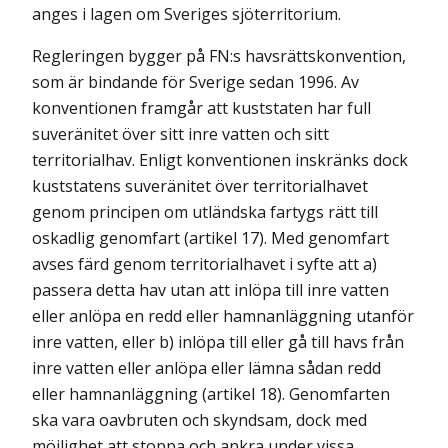
anges i lagen om Sveriges sjöterritorium.
Regleringen bygger på FN:s havsrättskonvention,
som är bindande för Sverige sedan 1996. Av
konventionen framgår att kuststaten har full
suveränitet över sitt inre vatten och sitt
territorialhav. Enligt konventionen inskränks dock
kuststatens suveränitet över territorialhavet
genom principen om utländska fartygs rätt till
oskadlig genomfart (artikel 17). Med genomfart
avses färd genom territorialhavet i syfte att a)
passera detta hav utan att inlöpa till inre vatten
eller anlöpa en redd eller hamnanläggning utanför
inre vatten, eller b) inlöpa till eller gå till havs från
inre vatten eller anlöpa eller lämna sådan redd
eller hamnanläggning (artikel 18). Genomfarten
ska vara oavbruten och skyndsam, dock med
möjlighet att stoppa och ankra under vissa