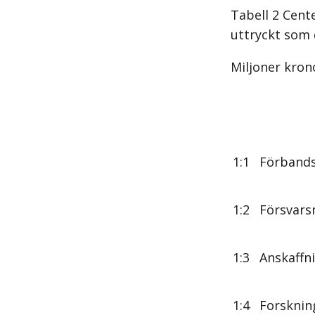
Tabell 2 Cente
uttryckt som 
Miljoner kron
1:1
Förband
1:2
Försvars
1:3
Anskaffn
1:4
Forsknin