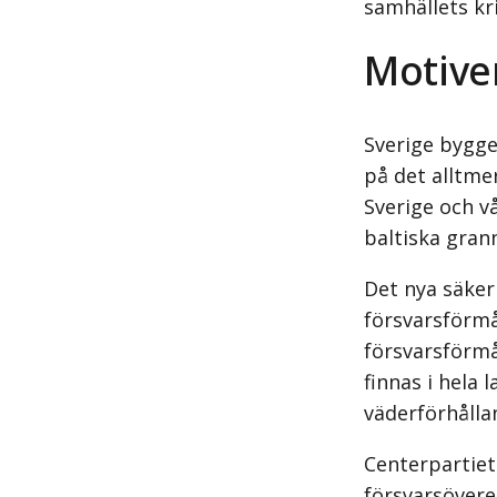
samhällets kri
Motive
Sverige bygge
på det alltme
Sverige och vå
baltiska gran
Det nya säker
försvarsförmå
försvarsförmå
finnas i hela 
väderförhållan
Centerpartiet 
försvarsövere