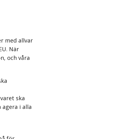
r med allvar
EU. När
ön, och våra
ska
svaret ska
 agera i alla
på för