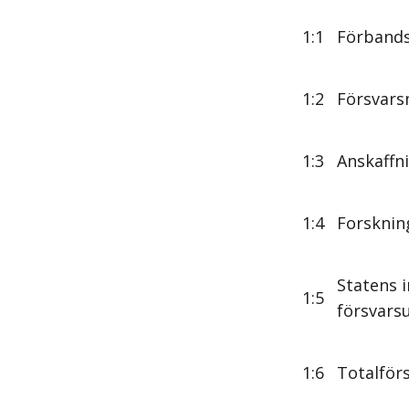
1:1
Förband
1:2
Försvars
1:3
Anskaffn
1:4
Forsknin
Statens 
1:5
försvars
1:6
Totalför