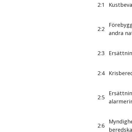
2:1
Kustbev
Förebygg
2:2
andra na
2:3
Ersättni
2:4
Krisbere
Ersättnin
2:5
alarmerin
Myndighe
2:6
beredsk