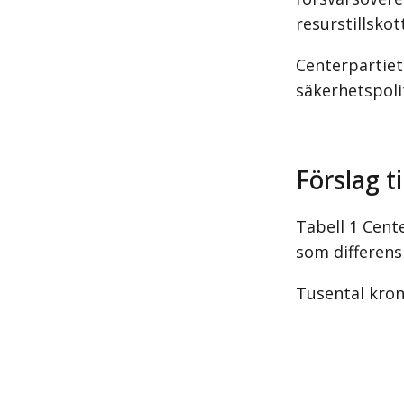
resurstillsko
Centerpartiet
säkerhetspolit
Förslag t
Tabell 1 Cente
som differens
Tusental kro