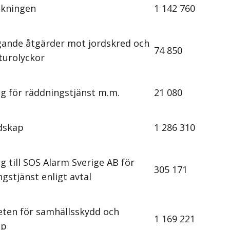
akningen
1 142 760
ande åtgärder mot jordskred och
74 850
turolyckor
ng för räddningstjänst m.m.
21 080
dskap
1 286 310
g till SOS Alarm Sverige AB för
305 171
gstjänst enligt avtal
ten för samhällsskydd och
1 169 221
ap