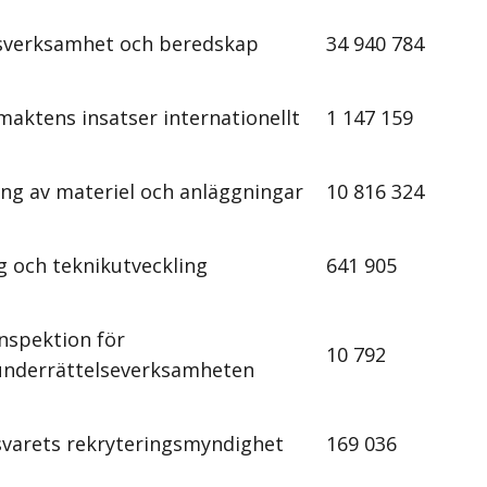
sverksamhet och beredskap
34 940 784
maktens insatser internationellt
1 147 159
ing av materiel och anläggningar
10 816 324
g och teknikutveckling
641 905
inspektion för
10 792
underrättelseverksamheten
svarets rekryteringsmyndighet
169 036