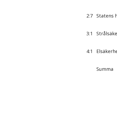
2:7
Statens 
3:1
Strålsäk
4:1
Elsäkerh
Summa