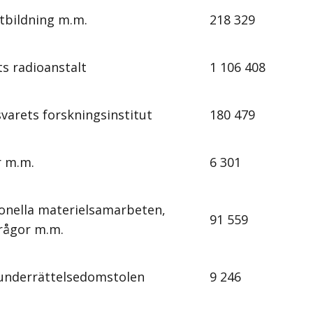
utbildning m.m.
218 329
ts radioanstalt
1 106 408
varets forskningsinstitut
180 479
 m.m.
6 301
ionella materielsamarbeten,
91 559
frågor m.m.
underrättelsedomstolen
9 246