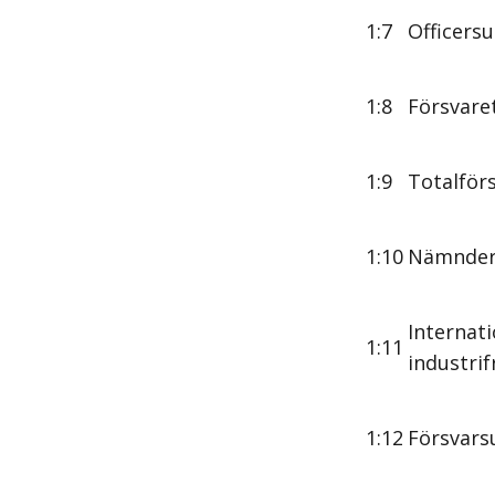
1:7
Officers
1:8
Försvare
1:9
Totalförs
1:10
Nämnder
Internat
1:11
industri
1:12
Försvars