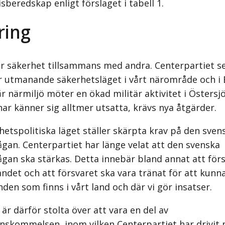
sberedskap enligt förslaget i tabell 1.
ring
r säkerhet tillsammans med andra. Centerpartiet se
r utmanande säkerhetsläget i vårt närområde och i 
r närmiljö möter en ökad militär aktivitet i Östersj
nar känner sig alltmer utsatta, krävs nya åtgärder.
hetspolitiska läget ställer skärpta krav på den sven
gan. Centerpartiet har länge velat att den svenska
gan ska stärkas. Detta innebär bland annat att för
landet och att försvaret ska vara tränat för att kunna
den som finns i vårt land och där vi gör insatser.
är därför stolta över att vara en del av
nskommelsen, inom vilken Centerpartiet har drivit 