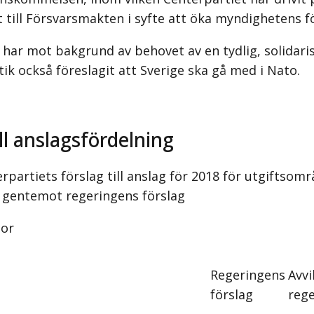
tt till Försvarsmakten i syfte att öka myndighetens 
 har mot bakgrund av behovet av en tydlig, solidari
ik också föreslagit att Sverige ska gå med i Nato.
ill anslagsfördelning
rpartiets förslag till anslag för 2018 för utgiftsomr
 gentemot regeringens förslag
nor
Regeringens
Avvi
förslag
rege