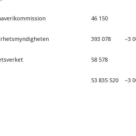
haverikommission
46 150
erhetsmyndigheten
393 078
–3 0
etsverket
58 578
53 835 520
–3 0