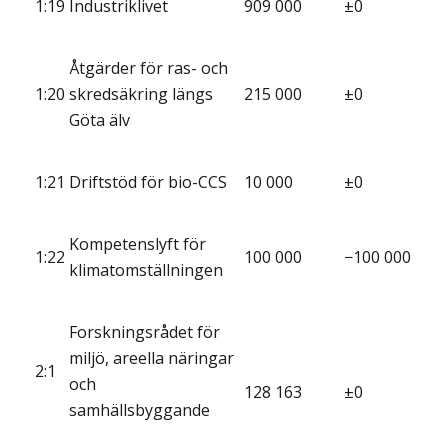
1:19
Industriklivet
909 000
±0
Åtgärder för ras- och
1:20
skredsäkring längs
215 000
±0
Göta älv
1:21
Driftstöd för bio-CCS
10 000
±0
Kompetenslyft för
1:22
100 000
−100 000
klimatomställningen
Forskningsrådet för
miljö, areella näringar
2:1
och
128 163
±0
samhällsbyggande