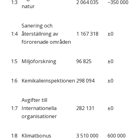
1:3
2 064 035
−350 000
natur
Sanering och
1:4
återställning av
1 167 318
±0
förorenade områden
1:5
Miljöforskning
96 825
±0
1:6
Kemikalieinspektionen
298 094
±0
Avgifter till
1:7
Internationella
282 131
±0
organisationer
1:8
Klimatbonus
3 510 000
600 000