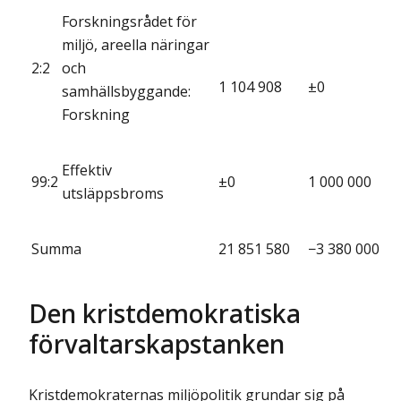
Forskningsrådet för
miljö, areella näringar
2:2
och
1 104 908
±0
samhällsbyggande:
Forskning
Effektiv
99:2
±0
1 000 000
utsläppsbroms
Summa
21 851 580
−3 380 000
Den kristdemokratiska
förvaltarskapstanken
Kristdemokraternas miljöpolitik grundar sig på