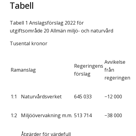
Tabell
Tabell 1 Anslagsförslag 2022 för
utgiftsområde 20 Allmän miljö- och naturvård
Tusental kronor
Avvikelse
Regeringens
Ramanslag
från
förslag
regeringen
1:1
Naturvårdsverket
645 033
−12 000
1:2
Miljöövervakning m.m.
513 714
−38 000
Åtgärder för värdefull