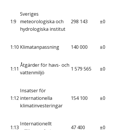
Sveriges
1:9
meteorologiska och
298 143
±0
hydrologiska institut
1:10
Klimatanpassning
140 000
±0
Åtgärder för havs- och
1:11
1 579 565
±0
vattenmiljö
Insatser för
1:12
internationella
154 100
±0
klimatinvesteringar
Internationellt
1:13
47 400
±0