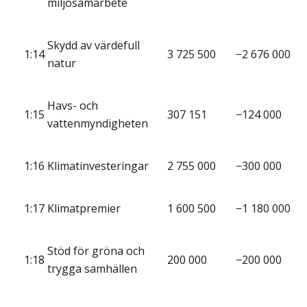
miljösamarbete
Skydd av värdefull
1:14
3 725 500
−2 676 000
natur
Havs- och
1:15
307 151
−124 000
vattenmyndigheten
1:16
Klimatinvesteringar
2 755 000
−300 000
1:17
Klimatpremier
1 600 500
−1 180 000
Stöd för gröna och
1:18
200 000
−200 000
trygga samhällen