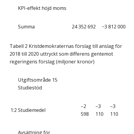
KPI-effekt höjd moms
Summa
24 352 692
−3 812 000
Tabell 2 Kristdemokraternas förslag till anslag för
2018 till 2020 uttryckt som differens gentemot
regeringens förslag (miljoner kronor)
Utgiftsområde 15
Studiestöd
–2
–3
–3
1:2
Studiemedel
598
110
110
Avsättning för