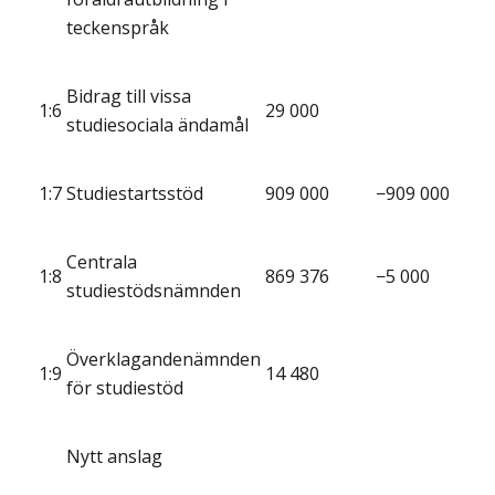
teckenspråk
Bidrag till vissa
1:6
29 000
studiesociala ändamål
1:7
Studiestartsstöd
909 000
−909 000
Centrala
1:8
869 376
−5 000
studiestödsnämnden
Överklagandenämnden
1:9
14 480
för studiestöd
Nytt anslag