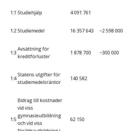
1:1
Studiehjälp
4 091 761
1:2
Studiemedel
16 357 643
−2 598 000
Avsättning för
1:3
1 878 700
−300 000
kreditförluster
Statens utgifter för
1:4
140 582
studiemedelsräntor
Bidrag till kostnader
vid viss
gymnasieutbildning
1:5
62 150
och vid viss
föräldrautbildning i