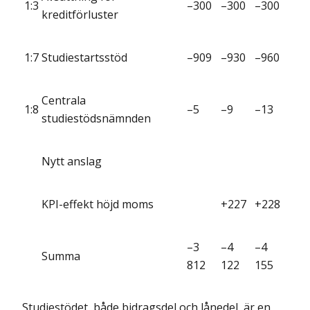
1:3
–300
–300
–300
kreditförluster
1:7
Studiestartsstöd
–909
–930
–960
Centrala
1:8
–5
–9
–13
studiestödsnämnden
Nytt anslag
KPI-effekt höjd moms
+227
+228
–3
–4
–4
Summa
812
122
155
Studiestödet, både bidragsdel och lånedel, är en