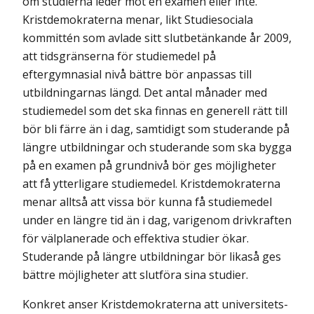
om studierna leder mot en examen eller inte.
Kristdemokraterna menar, likt Studiesociala
kommittén som avlade sitt slutbetänkande år 2009,
att tidsgränserna för studiemedel på
eftergymnasial nivå bättre bör anpassas till
utbildningarnas längd. Det antal månader med
studiemedel som det ska finnas en generell rätt till
bör bli färre än i dag, samtidigt som studerande på
längre utbildningar och studerande som ska bygga
på en examen på grundnivå bör ges möjligheter
att få ytterligare studiemedel. Kristdemokraterna
menar alltså att vissa bör kunna få studiemedel
under en längre tid än i dag, varigenom drivkraften
för väl­planerade och effektiva studier ökar.
Studerande på längre utbildningar bör likaså ges
bättre möjligheter att slutföra sina studier.
Konkret anser Kristdemokraterna att universitets-