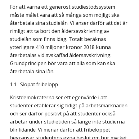
För att värna ett generöst studiestödssystem
måste målet vara att så många som möjligt ska
återbetala sina studielån. Vi anser därför att det är
rimligt att ta bort den åldersavskrivning av
studielån som finns idag. Totalt beräknas
ytterligare 410 miljoner kronor 2018 kunna
återbetalas vid avskaffad åldersavskrivning.
Grundprincipen bör vara att alla som kan ska
återbetala sina lån.
1.1 Slopat fribelopp
Kristdemokraterna ser ett egenvärde i att
studenter etablerar sig tidigt på arbetsmark­naden
och ser därför positivt på att studenter också
arbetar under studietiden så länge inte studierna
blir lidande. Vi menar därför att fribeloppet
begränsar studentens egna beslut om hur mycket