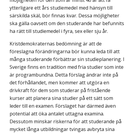
möjligheten för den som är minst 40 år att få
ytterligare ett års studiemedel med hänsyn till
särskilda skäl, bör finnas kvar. Dessa möjligheter
ska gälla oavsett om den studerande har befunnits
ha rätt till studiemedel i fyra, sex eller sju år.
Kristdemokraternas bedömning är att de
föreslagna förändringarna bör kunna leda till att
många studerande förbättrar sin studieplanering. I
Sverige finns en tradition med fria studier som inte
är programbundna. Detta förslag ändrar inte på
det förhållandet, men kommer att utgöra en
drivkraft för dem som studerar på fristående
kurser att planera sina studier på ett sätt som
leder till en examen. Förslaget har därmed även
potential att öka antalet uttagna examina.
Dessutom minskar riskerna för att studerande på
mycket långa utbildningar tvingas avbryta sina