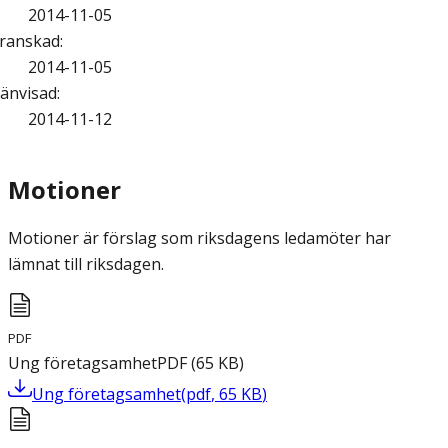
2014-11-05
ranskad
:
2014-11-05
änvisad
:
2014-11-12
Motioner
Motioner är förslag som riksdagens ledamöter har
lämnat till riksdagen.
PDF
Ung företagsamhet
PDF
(
65
KB
)
Ung företagsamhet
(
pdf
,
65
KB
)