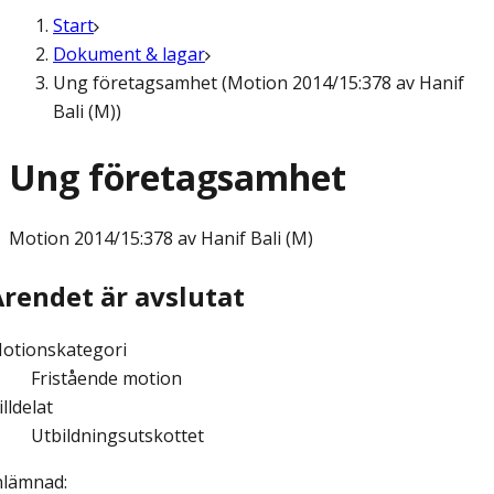
Start
Dokument & lagar
Ung företagsamhet (Motion 2014/15:378 av Hanif
Bali (M))
Ung företagsamhet
Motion
2014/15:378 av Hanif Bali (M)
Ärendet är avslutat
otionskategori
Fristående motion
illdelat
Utbildningsutskottet
nlämnad
: