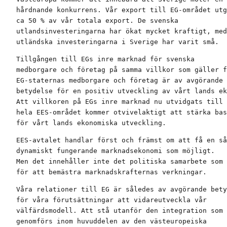
hårdnande konkurrens. Vår export till EG-området utg
ca 50 % av vår totala export. De svenska

utlandsinvesteringarna har ökat mycket kraftigt, med
utländska investeringarna i Sverige har varit små.
Tillgången till EGs inre marknad för svenska

medborgare och företag på samma villkor som gäller f
EG-staternas medborgare och företag är av avgörande

betydelse för en positiv utveckling av vårt lands ek
Att villkoren på EGs inre marknad nu utvidgats till 
hela EES-området kommer otvivelaktigt att stärka bas
för vårt lands ekonomiska utveckling.
EES-avtalet handlar först och främst om att få en så

dynamiskt fungerande marknadsekonomi som möjligt.

Men det innehåller inte det politiska samarbete som 
för att bemästra marknadskrafternas verkningar.
Våra relationer till EG är således av avgörande bety
för våra förutsättningar att vidareutveckla vår

välfärdsmodell. Att stå utanför den integration som 
genomförs inom huvuddelen av den västeuropeiska
