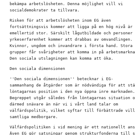
bekämpa arbetslösheten. Denna möjlighet vill vi

socialdemokrater ta tillvara.
Risken för att arbetslösheten inom EG även

fortsättningsvis kommer att ligga på en hög nivå är

emellertid stor. Särskilt lågutbildade och personer 
yrkeserfarenhet kommer att drabbas av omvandlingen.

Kvinnor, ungdom och invandrare i första hand. Stora

grupper får svårigheter att komma in på arbetsmarkna
Den sociala utslagningen kan komma att öka.
Den sociala dimensionen
''Den sociala dimensionen'' betecknar i EG-

sammanhang de åtgärder som är nödvändiga för att stä
löntagarnas position i den nya öppna inre marknaden.

Begreppet utgår således från löntagarnas situation o
därmed snävare än när vi i vårt land talar om

välfärdspolitik, vilket syftar till förbättrade vill
samtliga medborgare.
Välfärdspolitiken i vid mening är ett nationellt ans
Även EG gör satsningar genom strukturfonderna till s