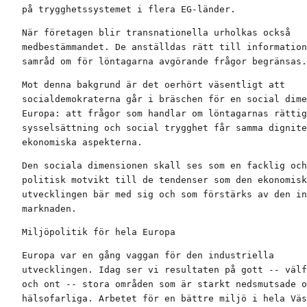
på trygghetssystemet i flera EG-länder.
När företagen blir transnationella urholkas också

medbestämmandet. De anställdas rätt till information
samråd om för löntagarna avgörande frågor begränsas.
Mot denna bakgrund är det oerhört väsentligt att

socialdemokraterna går i bräschen för en social dime
Europa: att frågor som handlar om löntagarnas rättig
sysselsättning och social trygghet får samma dignite
ekonomiska aspekterna.
Den sociala dimensionen skall ses som en facklig och

politisk motvikt till de tendenser som den ekonomisk
utvecklingen bär med sig och som förstärks av den in
marknaden.
Miljöpolitik för hela Europa
Europa var en gång vaggan för den industriella

utvecklingen. Idag ser vi resultaten på gott -- välf
och ont -- stora områden som är starkt nedsmutsade o
hälsofarliga. Arbetet för en bättre miljö i hela Väs