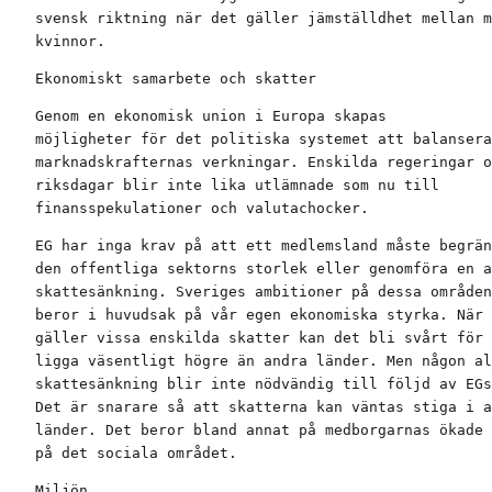
svensk riktning när det gäller jämställdhet mellan m
kvinnor.
Ekonomiskt samarbete och skatter
Genom en ekonomisk union i Europa skapas

möjligheter för det politiska systemet att balansera

marknadskrafternas verkningar. Enskilda regeringar o
riksdagar blir inte lika utlämnade som nu till

finansspekulationer och valutachocker.
EG har inga krav på att ett medlemsland måste begrän
den offentliga sektorns storlek eller genomföra en a
skattesänkning. Sveriges ambitioner på dessa områden

beror i huvudsak på vår egen ekonomiska styrka. När 
gäller vissa enskilda skatter kan det bli svårt för 
ligga väsentligt högre än andra länder. Men någon al
skattesänkning blir inte nödvändig till följd av EGs
Det är snarare så att skatterna kan väntas stiga i a
länder. Det beror bland annat på medborgarnas ökade 
på det sociala området.
Miljön