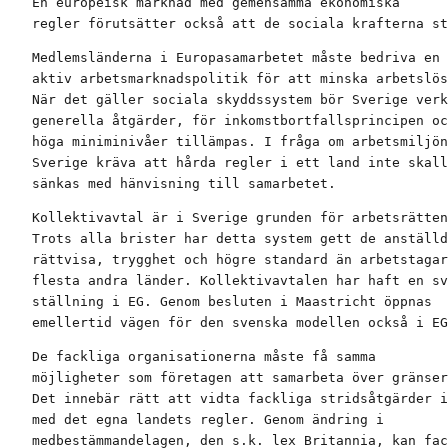
En europeisk marknad med gemensamma ekonomiska

regler förutsätter också att de sociala krafterna st
Medlemsländerna i Europasamarbetet måste bedriva en

aktiv arbetsmarknadspolitik för att minska arbetslös
När det gäller sociala skyddssystem bör Sverige verk
generella åtgärder, för inkomstbortfallsprincipen oc
höga miniminivåer tillämpas. I fråga om arbetsmiljön
Sverige kräva att hårda regler i ett land inte skall
sänkas med hänvisning till samarbetet.
Kollektivavtal är i Sverige grunden för arbetsrätten
Trots alla brister har detta system gett de anställd
rättvisa, trygghet och högre standard än arbetstagar
flesta andra länder. Kollektivavtalen har haft en sv
ställning i EG. Genom besluten i Maastricht öppnas

emellertid vägen för den svenska modellen också i EG
De fackliga organisationerna måste få samma

möjligheter som företagen att samarbeta över gränser
Det innebär rätt att vidta fackliga stridsåtgärder i
med det egna landets regler. Genom ändring i

medbestämmandelagen, den s.k. lex Britannia, kan fac