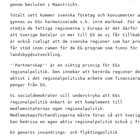
genom besluten i Maastricht.
Totalt sett kommer svenska företag och konsumenter a
gynnas av EGs harmoniserade s.k. inre marknad. För a
stödja de fattiga regionerna i Europa är det därför 
att Sverige betalar in mer till EG än vi får tillbak
är också rimligt att de svenska regioner som har pro
får stöd inom ramen för de EG-program som finns för 
landsbygdsutveckling.
''Partnerskap'' är en viktig princip för EGs

regionalpolitik. Den innebär att berörda regioner de
aktivt i det regionalpolitiska arbete som finansiera
pengar från EG.
Vi socialdemokrater vill understryka att EGs

regionalpolitik enbart är ett komplement till

medlemsstaternas egen regionalpolitik.

Medlemskapsförhandlingarna måste föras så att Sverig
kan bedriva en egen aktiv regionalpolitik också i fr
En generös invandrings- och flyktingpolitik