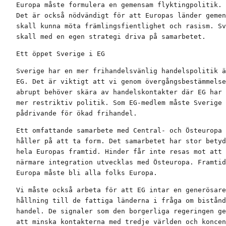
Europa måste formulera en gemensam flyktingpolitik.

Det är också nödvändigt för att Europas länder gemen
skall kunna möta främlingsfientlighet och rasism. Sv
skall med en egen strategi driva på samarbetet.
Ett öppet Sverige i EG
Sverige har en mer frihandelsvänlig handelspolitik ä
EG. Det är viktigt att vi genom övergångsbestämmelse
abrupt behöver skära av handelskontakter där EG har 
mer restriktiv politik. Som EG-medlem måste Sverige 
pådrivande för ökad frihandel.
Ett omfattande samarbete med Central- och Östeuropa

håller på att ta form. Det samarbetet har stor betyd
hela Europas framtid. Hinder får inte resas mot att 
närmare integration utvecklas med Östeuropa. Framtid
Europa måste bli alla folks Europa.
Vi måste också arbeta för att EG intar en generösare

hållning till de fattiga länderna i fråga om bistånd
handel. De signaler som den borgerliga regeringen ge
att minska kontakterna med tredje världen och koncen