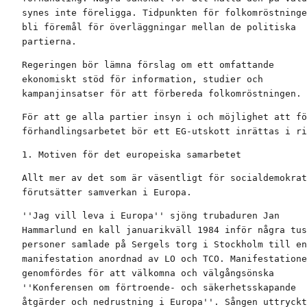
synes inte föreligga. Tidpunkten för folkomröstninge
bli föremål för överläggningar mellan de politiska

partierna.
Regeringen bör lämna förslag om ett omfattande

ekonomiskt stöd för information, studier och

kampanjinsatser för att förbereda folkomröstningen.
För att ge alla partier insyn i och möjlighet att fö
förhandlingsarbetet bör ett EG-utskott inrättas i ri
1. Motiven för det europeiska samarbetet
Allt mer av det som är väsentligt för socialdemokrat
förutsätter samverkan i Europa.
''Jag vill leva i Europa'' sjöng trubaduren Jan

Hammarlund en kall januarikväll 1984 inför några tus
personer samlade på Sergels torg i Stockholm till en

manifestation anordnad av LO och TCO. Manifestatione
genomfördes för att välkomna och välgångsönska

''Konferensen om förtroende- och säkerhetsskapande

åtgärder och nedrustning i Europa''. Sången uttryckt