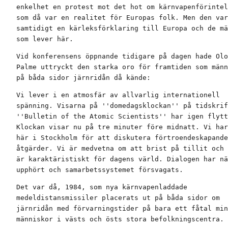
enkelhet en protest mot det hot om kärnvapenförintel
som då var en realitet för Europas folk. Men den var

samtidigt en kärleksförklaring till Europa och de mä
som lever här.
Vid konferensens öppnande tidigare på dagen hade Olo
Palme uttryckt den starka oro för framtiden som männ
på båda sidor järnridån då kände:
Vi lever i en atmosfär av allvarlig internationell

spänning. Visarna på ''domedagsklockan'' på tidskrif
''Bulletin of the Atomic Scientists'' har igen flytt
Klockan visar nu på tre minuter före midnatt. Vi har
här i Stockholm för att diskutera förtroendeskapande

åtgärder. Vi är medvetna om att brist på tillit och 
är karaktäristiskt för dagens värld. Dialogen har nä
upphört och samarbetssystemet försvagats.
Det var då, 1984, som nya kärnvapenladdade

medeldistansmissiler placerats ut på båda sidor om

järnridån med förvarningstider på bara ett fåtal min
människor i västs och östs stora befolkningscentra.