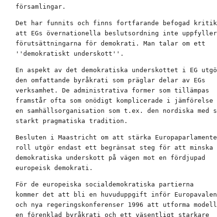
församlingar.
Det har funnits och finns fortfarande befogad kritik
att EGs övernationella beslutsordning inte uppfyller
förutsättningarna för demokrati. Man talar om ett

''demokratiskt underskott''.
En aspekt av det demokratiska underskottet i EG utgö
den omfattande byråkrati som präglar delar av EGs

verksamhet. De administrativa former som tillämpas

framstår ofta som onödigt komplicerade i jämförelse 
en samhällsorganisation som t.ex. den nordiska med s
starkt pragmatiska tradition.
Besluten i Maastricht om att stärka Europaparlamente
roll utgör endast ett begränsat steg för att minska 
demokratiska underskott på vägen mot en fördjupad

europeisk demokrati.
För de europeiska socialdemokratiska partierna

kommer det att bli en huvuduppgift inför Europavalen
och nya regeringskonferenser 1996 att utforma modell
en förenklad byråkrati och ett väsentligt starkare
