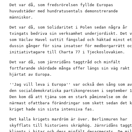
Det var då, som fredsrörelsen fyllde Europas

huvudstäder med hundratusentals demonstrerande

människor.
Det var då, som Solidaritet i Polen sedan några år

tvingats bedriva sin verksamhet underjordiskt. Det v
som Václav Havel suttit fängslad och häktad minst et
dussin gånger för sina insatser för medborgarrätt oc
initiativtagare till Charta 77 i Tjeckoslovakien.
Det var då, som järnridåns taggtråd och minfält

fortfarande skördade många offer längs sin väg rakt 
hjärtat av Europa.
''Jag vill leva i Europa'' var också den sång som av
den socialdemokratiska partikongressen i september 1
Den kom då att tjäna som en stark påminnelse om de

närmast ofattbara förändringar som skett sedan det k
kriget hade sin sista intensiva fas.
Det kalla krigets mardröm är över. Berlinmuren har

skyfflats till historiens skräphög. Järnridåns taggt
klippts i bitar och dess minfält desarmerats. De mil