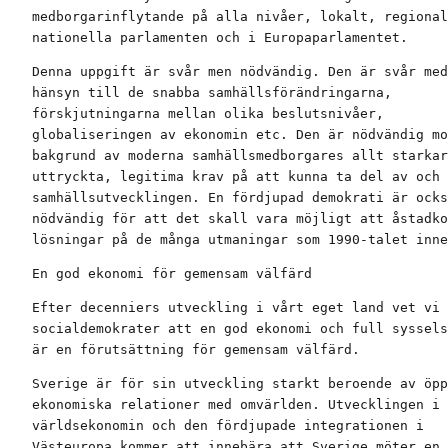
medborgarinflytande på alla nivåer, lokalt, regional
nationella parlamenten och i Europaparlamentet.
Denna uppgift är svår men nödvändig. Den är svår med

hänsyn till de snabba samhällsförändringarna,

förskjutningarna mellan olika beslutsnivåer,

globaliseringen av ekonomin etc. Den är nödvändig mo
bakgrund av moderna samhällsmedborgares allt starkar
uttryckta, legitima krav på att kunna ta del av och 
samhällsutvecklingen. En fördjupad demokrati är ocks
nödvändig för att det skall vara möjligt att åstadko
lösningar på de många utmaningar som 1990-talet inne
En god ekonomi för gemensam välfärd
Efter decenniers utveckling i vårt eget land vet vi

socialdemokrater att en god ekonomi och full syssels
är en förutsättning för gemensam välfärd.
Sverige är för sin utveckling starkt beroende av öpp
ekonomiska relationer med omvärlden. Utvecklingen i

världsekonomin och den fördjupade integrationen i

Västeuropa kommer att innebära att Sverige möter en
