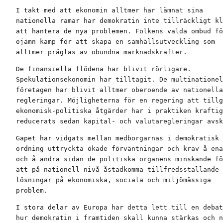
I takt med att ekonomin alltmer har lämnat sina

nationella ramar har demokratin inte tillräckligt kl
att hantera de nya problemen. Folkens valda ombud fö
ojämn kamp för att skapa en samhällsutveckling som

alltmer präglas av obundna marknadskrafter.
De finansiella flödena har blivit rörligare.

Spekulationsekonomin har tilltagit. De multinationel
företagen har blivit alltmer oberoende av nationella

regleringar. Möjligheterna för en regering att tillg
ekonomisk-politiska åtgärder har i praktiken kraftig
reducerats sedan kapital- och valutaregleringar avsk
Gapet har vidgats mellan medborgarnas i demokratisk

ordning uttryckta ökade förväntningar och krav å ena
och å andra sidan de politiska organens minskande fö
att på nationell nivå åstadkomma tillfredsställande

lösningar på ekonomiska, sociala och miljömässiga

problem.
I stora delar av Europa har detta lett till en debat
hur demokratin i framtiden skall kunna stärkas och n