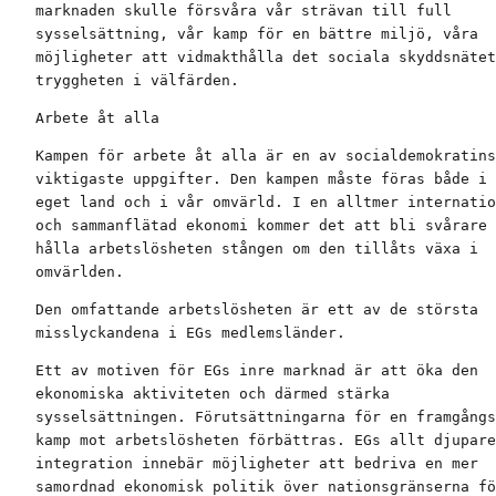
marknaden skulle försvåra vår strävan till full

sysselsättning, vår kamp för en bättre miljö, våra

möjligheter att vidmakthålla det sociala skyddsnätet
tryggheten i välfärden.
Arbete åt alla
Kampen för arbete åt alla är en av socialdemokratins

viktigaste uppgifter. Den kampen måste föras både i 
eget land och i vår omvärld. I en alltmer internatio
och sammanflätad ekonomi kommer det att bli svårare 
hålla arbetslösheten stången om den tillåts växa i

omvärlden.
Den omfattande arbetslösheten är ett av de största

misslyckandena i EGs medlemsländer.
Ett av motiven för EGs inre marknad är att öka den

ekonomiska aktiviteten och därmed stärka

sysselsättningen. Förutsättningarna för en framgångs
kamp mot arbetslösheten förbättras. EGs allt djupare

integration innebär möjligheter att bedriva en mer

samordnad ekonomisk politik över nationsgränserna fö