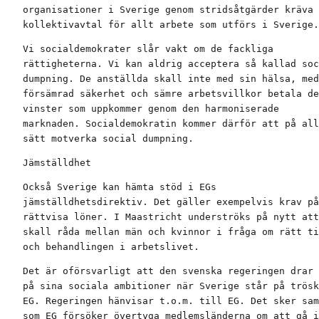
organisationer i Sverige genom stridsåtgärder kräva 
kollektivavtal för allt arbete som utförs i Sverige.
Vi socialdemokrater slår vakt om de fackliga

rättigheterna. Vi kan aldrig acceptera så kallad soc
dumpning. De anställda skall inte med sin hälsa, med

försämrad säkerhet och sämre arbetsvillkor betala de

vinster som uppkommer genom den harmoniserade

marknaden. Socialdemokratin kommer därför att på all
sätt motverka social dumpning.
Jämställdhet
Också Sverige kan hämta stöd i EGs

jämställdhetsdirektiv. Det gäller exempelvis krav på

rättvisa löner. I Maastricht underströks på nytt att
skall råda mellan män och kvinnor i fråga om rätt ti
och behandlingen i arbetslivet.
Det är oförsvarligt att den svenska regeringen drar 
på sina sociala ambitioner när Sverige står på trösk
EG. Regeringen hänvisar t.o.m. till EG. Det sker sam
som EG försöker övertyga medlemsländerna om att gå i
