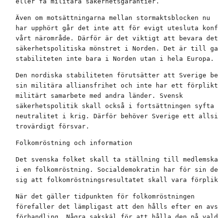
eller få militära säkerhetsgarantier.
Även om motsättningarna mellan stormaktsblocken nu

har upphört går det inte att för evigt utesluta konf
vårt närområde. Därför är det viktigt att bevara det

säkerhetspolitiska mönstret i Norden. Det är till ga
stabiliteten inte bara i Norden utan i hela Europa.
Den nordiska stabiliteten förutsätter att Sverige be
sin militära alliansfrihet och inte har ett förplikt
militärt samarbete med andra länder. Svensk

säkerhetspolitik skall också i fortsättningen syfta 
neutralitet i krig. Därför behöver Sverige ett allsi
trovärdigt försvar.
Folkomröstning och information
Det svenska folket skall ta ställning till medlemska
i en folkomröstning. Socialdemokratin har för sin de
sig att folkomröstningsresultatet skall vara förplik
När det gäller tidpunkten för folkomröstningen

förefaller det lämpligast att den hålls efter en avs
förhandling. Några sakskäl för att hålla den på vald