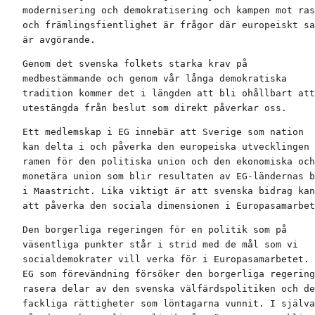
modernisering och demokratisering och kampen mot ras
och främlingsfientlighet är frågor där europeiskt sa
är avgörande.
Genom det svenska folkets starka krav på

medbestämmande och genom vår långa demokratiska

tradition kommer det i längden att bli ohållbart att
utestängda från beslut som direkt påverkar oss.
Ett medlemskap i EG innebär att Sverige som nation

kan delta i och påverka den europeiska utvecklingen 
ramen för den politiska union och den ekonomiska och

monetära union som blir resultaten av EG-ländernas b
i Maastricht. Lika viktigt är att svenska bidrag kan
att påverka den sociala dimensionen i Europasamarbet
Den borgerliga regeringen för en politik som på

väsentliga punkter står i strid med de mål som vi

socialdemokrater vill verka för i Europasamarbetet. 
EG som förevändning försöker den borgerliga regering
rasera delar av den svenska välfärdspolitiken och de

fackliga rättigheter som löntagarna vunnit. I själva