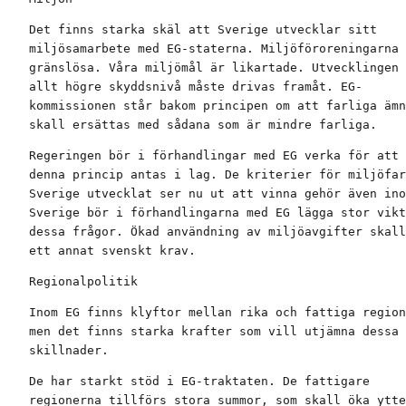
Det finns starka skäl att Sverige utvecklar sitt

miljösamarbete med EG-staterna. Miljöföroreningarna 
gränslösa. Våra miljömål är likartade. Utvecklingen 
allt högre skyddsnivå måste drivas framåt. EG-

kommissionen står bakom principen om att farliga ämn
skall ersättas med sådana som är mindre farliga.
Regeringen bör i förhandlingar med EG verka för att

denna princip antas i lag. De kriterier för miljöfar
Sverige utvecklat ser nu ut att vinna gehör även ino
Sverige bör i förhandlingarna med EG lägga stor vikt
dessa frågor. Ökad användning av miljöavgifter skall
ett annat svenskt krav.
Regionalpolitik
Inom EG finns klyftor mellan rika och fattiga region
men det finns starka krafter som vill utjämna dessa

skillnader.
De har starkt stöd i EG-traktaten. De fattigare

regionerna tillförs stora summor, som skall öka ytte