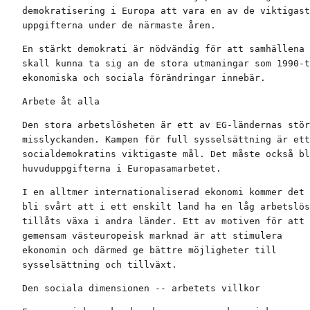
demokratisering i Europa att vara en av de viktigast
uppgifterna under de närmaste åren.
En stärkt demokrati är nödvändig för att samhällena

skall kunna ta sig an de stora utmaningar som 1990-t
ekonomiska och sociala förändringar innebär.
Arbete åt alla
Den stora arbetslösheten är ett av EG-ländernas stör
misslyckanden. Kampen för full sysselsättning är ett
socialdemokratins viktigaste mål. Det måste också bl
huvuduppgifterna i Europasamarbetet.
I en alltmer internationaliserad ekonomi kommer det 
bli svårt att i ett enskilt land ha en låg arbetslös
tillåts växa i andra länder. Ett av motiven för att 
gemensam västeuropeisk marknad är att stimulera

ekonomin och därmed ge bättre möjligheter till

sysselsättning och tillväxt.
Den sociala dimensionen -- arbetets villkor