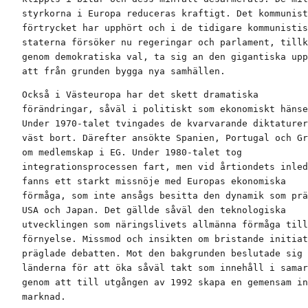
styrkorna i Europa reduceras kraftigt. Det kommunist
förtrycket har upphört och i de tidigare kommunistis
staterna försöker nu regeringar och parlament, tillk
genom demokratiska val, ta sig an den gigantiska upp
att från grunden bygga nya samhällen.
Också i Västeuropa har det skett dramatiska

förändringar, såväl i politiskt som ekonomiskt hänse
Under 1970-talet tvingades de kvarvarande diktaturer
väst bort. Därefter ansökte Spanien, Portugal och Gr
om medlemskap i EG. Under 1980-talet tog

integrationsprocessen fart, men vid årtiondets inled
fanns ett starkt missnöje med Europas ekonomiska

förmåga, som inte ansågs besitta den dynamik som prä
USA och Japan. Det gällde såväl den teknologiska

utvecklingen som näringslivets allmänna förmåga till

förnyelse. Missmod och insikten om bristande initiat
präglade debatten. Mot den bakgrunden beslutade sig 
länderna för att öka såväl takt som innehåll i samar
genom att till utgången av 1992 skapa en gemensam in
marknad.