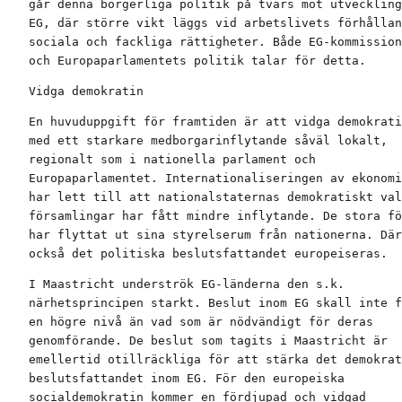
går denna borgerliga politik på tvärs mot utveckling
EG, där större vikt läggs vid arbetslivets förhållan
sociala och fackliga rättigheter. Både EG-kommission
och Europaparlamentets politik talar för detta.
Vidga demokratin
En huvuduppgift för framtiden är att vidga demokrati
med ett starkare medborgarinflytande såväl lokalt,

regionalt som i nationella parlament och

Europaparlamentet. Internationaliseringen av ekonomi
har lett till att nationalstaternas demokratiskt val
församlingar har fått mindre inflytande. De stora fö
har flyttat ut sina styrelserum från nationerna. Där
också det politiska beslutsfattandet europeiseras.
I Maastricht underströk EG-länderna den s.k.

närhetsprincipen starkt. Beslut inom EG skall inte f
en högre nivå än vad som är nödvändigt för deras

genomförande. De beslut som tagits i Maastricht är

emellertid otillräckliga för att stärka det demokrat
beslutsfattandet inom EG. För den europeiska

socialdemokratin kommer en fördjupad och vidgad
