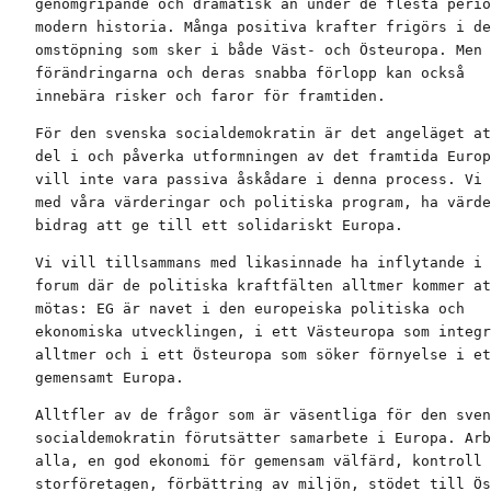
genomgripande och dramatisk än under de flesta perio
modern historia. Många positiva krafter frigörs i de
omstöpning som sker i både Väst- och Östeuropa. Men

förändringarna och deras snabba förlopp kan också

innebära risker och faror för framtiden.
För den svenska socialdemokratin är det angeläget at
del i och påverka utformningen av det framtida Europ
vill inte vara passiva åskådare i denna process. Vi 
med våra värderingar och politiska program, ha värde
bidrag att ge till ett solidariskt Europa.
Vi vill tillsammans med likasinnade ha inflytande i 
forum där de politiska kraftfälten alltmer kommer at
mötas: EG är navet i den europeiska politiska och

ekonomiska utvecklingen, i ett Västeuropa som integr
alltmer och i ett Östeuropa som söker förnyelse i et
gemensamt Europa.
Alltfler av de frågor som är väsentliga för den sven
socialdemokratin förutsätter samarbete i Europa. Arb
alla, en god ekonomi för gemensam välfärd, kontroll 
storföretagen, förbättring av miljön, stödet till Ös