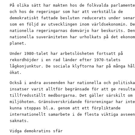
På olika sätt har makten hos de folkvalda parlamente
och hos de regeringar som har att verkställa de

demokratiskt fattade besluten reducerats under senar
som en följd av utvecklingen inom världsekonomin. De

nationella regeringarnas domvärjo har beskurits. Den

nationella suveräniteten har urholkats på det ekonom
planet.
Under 1980-talet har arbetslösheten fortsatt på

rekordhöjder i en rad länder efter 1970-talets

lågkonjunktur. De sociala klyftorna har på många hål
ökat.
Också i andra avseenden har nationella och politiska

insatser varit alltför begränsade för att ge resulta
tillfredsställt medborgarna. Det gäller särskilt om

miljöhoten. Gränsöverskridande föroreningar har inte

kunna stoppas bl.a. genom att ett förpliktande

internationellt samarbete i de flesta viktiga avseen
saknats.
Vidga demokratins sfär