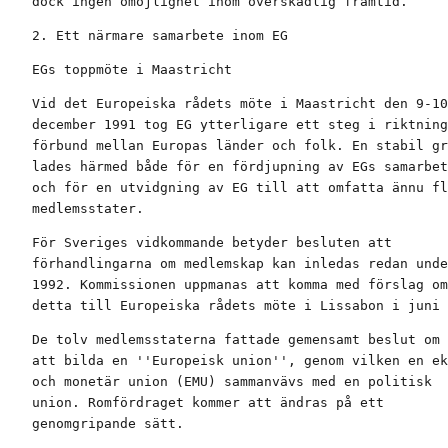
dock ingen omöjlighet inom överskådlig framtid.
2. Ett närmare samarbete inom EG
EGs toppmöte i Maastricht
Vid det Europeiska rådets möte i Maastricht den 9-10

december 1991 tog EG ytterligare ett steg i riktning
förbund mellan Europas länder och folk. En stabil gr
lades härmed både för en fördjupning av EGs samarbet
och för en utvidgning av EG till att omfatta ännu fl
medlemsstater.
För Sveriges vidkommande betyder besluten att

förhandlingarna om medlemskap kan inledas redan unde
1992. Kommissionen uppmanas att komma med förslag om

detta till Europeiska rådets möte i Lissabon i juni 
De tolv medlemsstaterna fattade gemensamt beslut om

att bilda en ''Europeisk union'', genom vilken en ek
och monetär union (EMU) sammanvävs med en politisk

union. Romfördraget kommer att ändras på ett

genomgripande sätt.