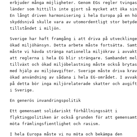
erbjuder många möjligheter. Genom EGs regler tvingas
länder som hittills inte gjort så mycket att öka sin
En långt driven harmonisering i hela Europa på en hö
skyddsnivå skulle vara av utomordentligt stor betyde
tillståndet i miljön.
Sverige har haft framgång i att driva på utvecklinge
ökad miljöhänsyn. Detta arbete måste fortsätta. Samt
måste vi hävda stränga nationella miljökrav i avvakt
att reglerna i hela EG blir strängare. Sambandet mel
tillväxt och ökad miljöbelastning måste också brytas
med hjälp av miljöavgifter. Sverige måste driva krav
ökad användning av sådana i hela EG-området. I avvak
på detta bör inga miljörelaterade skatter och avgift
i Sverige.
En generös invandringspolitik
Ett gemensamt solidariskt förhållningssätt i

flyktingpolitiken är också grunden för att gemensamt
möta främlingsfientlighet och rasism.
I hela Europa måste vi nu möta och bekämpa den
