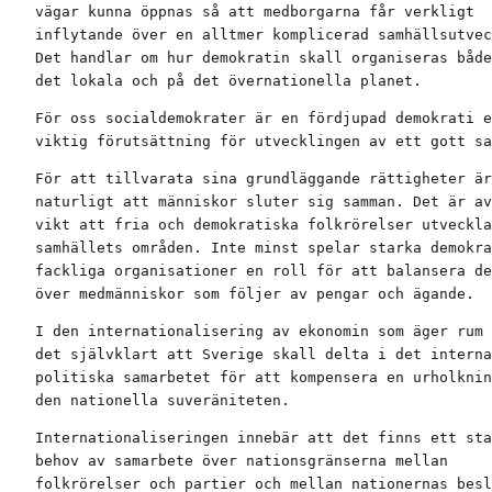
vägar kunna öppnas så att medborgarna får verkligt

inflytande över en alltmer komplicerad samhällsutvec
Det handlar om hur demokratin skall organiseras både
det lokala och på det övernationella planet.
För oss socialdemokrater är en fördjupad demokrati e
viktig förutsättning för utvecklingen av ett gott sa
För att tillvarata sina grundläggande rättigheter är
naturligt att människor sluter sig samman. Det är av
vikt att fria och demokratiska folkrörelser utveckla
samhällets områden. Inte minst spelar starka demokra
fackliga organisationer en roll för att balansera de
över medmänniskor som följer av pengar och ägande.
I den internationalisering av ekonomin som äger rum 
det självklart att Sverige skall delta i det interna
politiska samarbetet för att kompensera en urholknin
den nationella suveräniteten.
Internationaliseringen innebär att det finns ett sta
behov av samarbete över nationsgränserna mellan

folkrörelser och partier och mellan nationernas besl