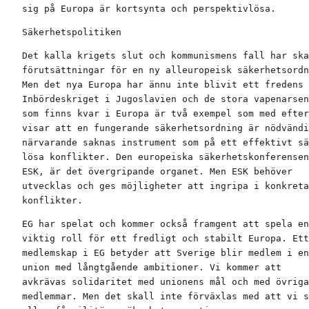
sig på Europa är kortsynta och perspektivlösa.
Säkerhetspolitiken
Det kalla krigets slut och kommunismens fall har ska
förutsättningar för en ny alleuropeisk säkerhetsordn
Men det nya Europa har ännu inte blivit ett fredens 
Inbördeskriget i Jugoslavien och de stora vapenarsen
som finns kvar i Europa är två exempel som med efter
visar att en fungerande säkerhetsordning är nödvändi
närvarande saknas instrument som på ett effektivt sä
lösa konflikter. Den europeiska säkerhetskonferensen
ESK, är det övergripande organet. Men ESK behöver

utvecklas och ges möjligheter att ingripa i konkreta

konflikter.
EG har spelat och kommer också framgent att spela en

viktig roll för ett fredligt och stabilt Europa. Ett

medlemskap i EG betyder att Sverige blir medlem i en

union med långtgående ambitioner. Vi kommer att

avkrävas solidaritet med unionens mål och med övriga

medlemmar. Men det skall inte förväxlas med att vi s