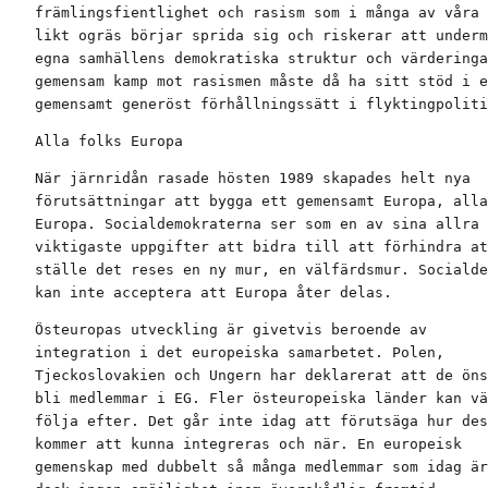
främlingsfientlighet och rasism som i många av våra 
likt ogräs börjar sprida sig och riskerar att underm
egna samhällens demokratiska struktur och värderinga
gemensam kamp mot rasismen måste då ha sitt stöd i e
gemensamt generöst förhållningssätt i flyktingpoliti
Alla folks Europa
När järnridån rasade hösten 1989 skapades helt nya

förutsättningar att bygga ett gemensamt Europa, alla
Europa. Socialdemokraterna ser som en av sina allra

viktigaste uppgifter att bidra till att förhindra at
ställe det reses en ny mur, en välfärdsmur. Socialde
kan inte acceptera att Europa åter delas.
Östeuropas utveckling är givetvis beroende av

integration i det europeiska samarbetet. Polen,

Tjeckoslovakien och Ungern har deklarerat att de öns
bli medlemmar i EG. Fler östeuropeiska länder kan vä
följa efter. Det går inte idag att förutsäga hur des
kommer att kunna integreras och när. En europeisk

gemenskap med dubbelt så många medlemmar som idag är
