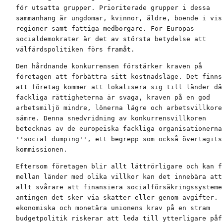
för utsatta grupper. Prioriterade grupper i dessa

sammanhang är ungdomar, kvinnor, äldre, boende i vis
regioner samt fattiga medborgare. För Europas

socialdemokrater är det av största betydelse att

välfärdspolitiken förs framåt.
Den hårdnande konkurrensen förstärker kraven på

företagen att förbättra sitt kostnadsläge. Det finns
att företag kommer att lokalisera sig till länder dä
fackliga rättigheterna är svaga, kraven på en god

arbetsmiljö mindre, lönerna lägre och arbetsvillkore
sämre. Denna snedvridning av konkurrensvillkoren

betecknas av de europeiska fackliga organisationerna
''social dumping'', ett begrepp som också övertagits
kommissionen.
Eftersom företagen blir allt lättrörligare och kan f
mellan länder med olika villkor kan det innebära att
allt svårare att finansiera socialförsäkringssysteme
antingen det sker via skatter eller genom avgifter. 
ekonomiska och monetära unionens krav på en stram

budgetpolitik riskerar att leda till ytterligare påf