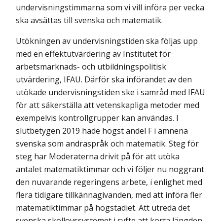
undervisningstimmarna som vi vill införa per vecka
ska avsättas till svenska och matematik.
Utökningen av undervisningstiden ska följas upp
med en effektutvärdering av Institutet för
arbetsmarknads- och utbildningspolitisk
utvärdering, IFAU. Därför ska införandet av den
utökade undervisningstiden ske i samråd med IFAU
för att säkerställa att vetenskapliga metoder med
exempelvis kontrollgrupper kan användas. I
slutbetygen 2019 hade högst andel F i ämnena
svenska som andraspråk och matematik. Steg för
steg har Moderaterna drivit på för att utöka
antalet matematiktimmar och vi följer nu noggrant
den nuvarande regeringens arbete, i enlighet med
flera tidigare tillkänna­givanden, med att införa fler
matematiktimmar på högstadiet. Att utreda det
svenska skollovssystemet i syfte att korta längden