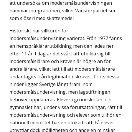
att undersöka om modersmålsundervisningen
hämmar integrationen, vilket Vänsterpartiet ser
som slöseri med skattemedel.
Historiskt har villkoren för
modersmålsundervisning varierat. Från 1977 fanns
en hemspråklärarutbildning men den lades ner
efter 11 år. I dag är det svårt att utbilda sig till
modersmålslärare och kraven är högre än för
andra lärare, vilket lett till att moders­målslärare
undantagits från legitimationskravet. Trots dessa
hinder ligger Sverige långt fram inom
modersmålsundervisning, men lagstiftningen
behöver uppdateras. Elever i grundskolan och
gymnasiet har, under vissa förutsättningar, rätt till
modersmåls­undervisning och elever som tillhör en
nationell minoritet har en utökad rätt. Få elever
utnyttjar dock möjligheten och andelen minskar i