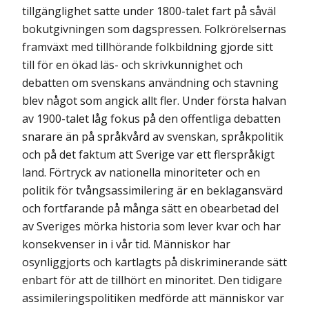
tillgänglighet satte under 1800-talet fart på såväl
bokutgivningen som dagspressen. Folkrörelsernas
framväxt med tillhörande folk­bildning gjorde sitt
till för en ökad läs- och skrivkunnighet och
debatten om svenskans användning och stavning
blev något som angick allt fler. Under första halvan
av 1900-talet låg fokus på den offentliga debatten
snarare än på språkvård av svenskan, språk­politik
och på det faktum att Sverige var ett flerspråkigt
land. Förtryck av nationella minoriteter och en
politik för tvångsassimilering är en beklagansvärd
och fortfarande på många sätt en obearbetad del
av Sveriges mörka historia som lever kvar och har
konsekvenser in i vår tid. Människor har
osynliggjorts och kartlagts på diskriminerande sätt
enbart för att de tillhört en minoritet. Den tidigare
assimileringspolitiken medförde att människor var