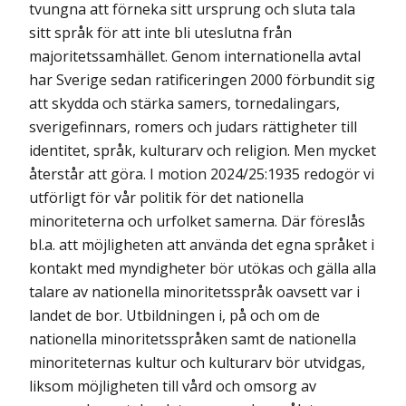
tvungna att förneka sitt ursprung och sluta tala
sitt språk för att inte bli uteslutna från
majoritetssamhället. Genom internationella avtal
har Sverige sedan ratificeringen 2000 förbundit sig
att skydda och stärka samers, tornedalingars,
sverige­finnars, romers och judars rättigheter till
identitet, språk, kulturarv och religion. Men mycket
återstår att göra. I motion 2024/25:1935 redogör vi
utförligt för vår politik för det nationella
minoriteterna och urfolket samerna. Där föreslås
bl.a. att möjligheten att använda det egna språket i
kontakt med myndigheter bör utökas och gälla alla
talare av nationella minoritetsspråk oavsett var i
landet de bor. Utbildningen i, på och om de
nationella minoritetsspråken samt de nationella
minoriteternas kultur och kulturarv bör utvidgas,
liksom möjligheten till vård och omsorg av