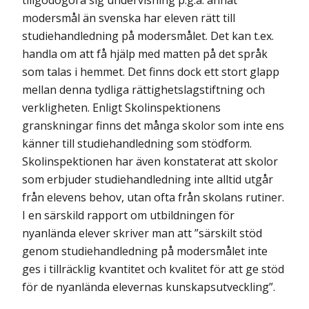
tillgodogöra sig undervisning p.g.a. annat
modersmål än svenska har eleven rätt till
studiehandledning på moders­målet. Det kan t.ex.
handla om att få hjälp med matten på det språk
som talas i hemmet. Det finns dock ett stort glapp
mellan denna tydliga rättighetslagstiftning och
verkligheten. Enligt Skolinspektionens
granskningar finns det många skolor som inte ens
känner till studiehandledning som stödform.
Skolinspektionen har även konstaterat att skolor
som erbjuder studiehandledning inte alltid utgår
från elevens behov, utan ofta från skolans rutiner.
I en särskild rapport om utbildningen för
nyanlända elever skriver man att ”särskilt stöd
genom studiehandledning på modersmålet inte
ges i tillräcklig kvantitet och kvalitet för att ge stöd
för de nyanlända elevernas kunskapsutveckling”.