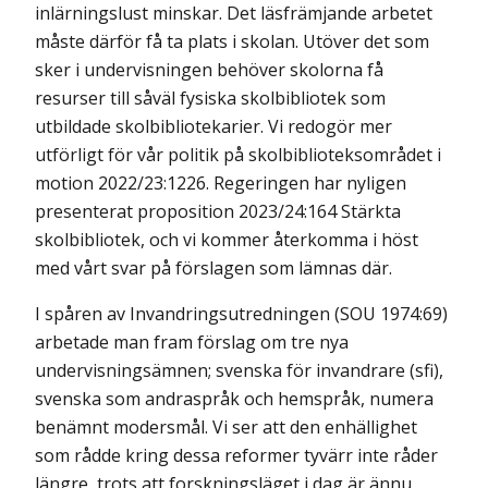
inlärningslust minskar. Det läsfrämjande arbetet
måste därför få ta plats i skolan. Utöver det som
sker i undervisningen behöver skolorna få
resurser till såväl fysiska skol­bibliotek som
utbildade skolbibliotekarier. Vi redogör mer
utförligt för vår politik på skolbiblioteksområdet i
motion 2022/23:1226. Regeringen har nyligen
presenterat proposition 2023/24:164 Stärkta
skolbibliotek, och vi kommer återkomma i höst
med vårt svar på förslagen som lämnas där.
I spåren av Invandringsutredningen (SOU 1974:69)
arbetade man fram förslag om tre nya
undervisningsämnen; svenska för invandrare (sfi),
svenska som andraspråk och hemspråk, numera
benämnt modersmål. Vi ser att den enhällighet
som rådde kring dessa reformer tyvärr inte råder
längre, trots att forskningsläget i dag är ännu