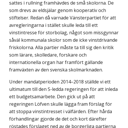
sattes i rullning framhävdes de små skolorna. De
som drevs av eldsjälar genom kooperativ och
stiftelser. Redan då varnade Vänsterpartiet för att
avregleringarna i stället skulle leda till ett
vinstintresse för stor­bolag, något som missgynnar
såväl kommunala skolor som de icke vinstdrivande
fri­skolorna. Alla partier måste ta till sig den kritik
som lärare, skolledare, forskare och
internationella organ har framfört gällande
framväxten av den svenska skolmarknaden.
Under mandatperioden 2014–2018 ställde vi ett
ultimatum till den S-ledda regeringen för att inleda
ett budgetsamarbete. Den gick ut på att
regeringen Löfven skulle lägga fram förslag för
att stoppa vinstintresset i välfärden. Efter hårda
förhandlingar gjorde de det och kort därefter
röstades förslaget ned av de borgerliga partierna