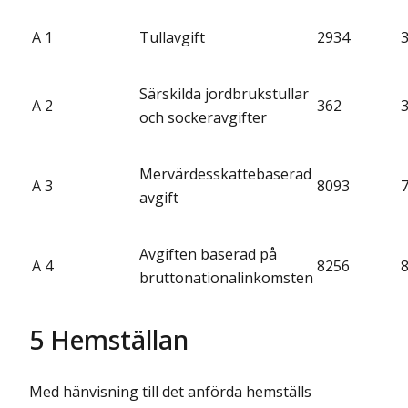
A 1
Tullavgift
2934
Särskilda jordbrukstullar
A 2
362
och sockeravgifter
Mervärdesskattebaserad
A 3
8093
avgift
Avgiften baserad på
A 4
8256
bruttonationalinkomsten
5 Hemställan
Med hänvisning till det anförda hemställs