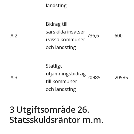
landsting
Bidrag till
särskilda insatser
A 2
736,6
600
i vissa kommuner
och landsting
Statligt
utjämningsbidrag
A 3
20985
20985
till kommuner
och landsting
3 Utgiftsområde 26.
Statsskuldsräntor m.m.