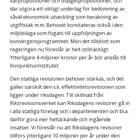
vårpropositioner och budgetpropositioner, och
där utgöra ett viktigt underlag för bedömning av
såväl ekonomisk utveckling som beräkning av
utgiftstak m.m. Behovet konstateras också i den
miljöbilaga som fogats till uppföljningen av
konvergensprogrammet. Men det tillskott som
regeringen nu föreslår är helt otillräckligt.
Ytterligare 4 miljoner kronor per år bör anslås till
Konjunkturinstitutet.
Den statliga revisionen behöver stärkas, och det
gäller särskilt den s.k. effektivitetsrevisionen som
ligger under riksdagen. Till skillnad från
Riksrevisionsverket kan Riksdagens revisorer gå in
i alla statliga företag och i departementen och bl.a.
därför göra mer heltäckande och ingående
insatser. Vi föreslår nu att Riksdagens revisorer
tillförs ytterligare 10 miljoner per år under den