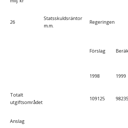
milj. kr
Statsskuldsräntor
26
Regeringen
m.m.
Förslag
Berä
1998
1999
Totalt
109125
9823
utgiftsområdet
Anslag