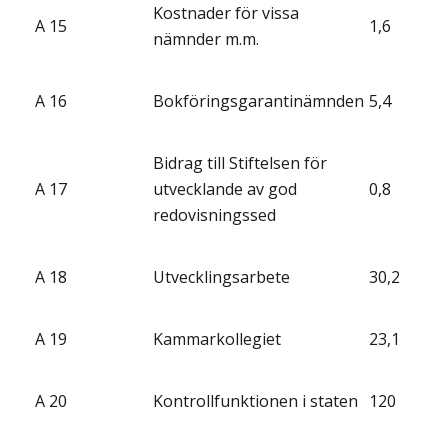
Kostnader för vissa
A 15
1,6
nämnder m.m.
A 16
Bokföringsgarantinämnden
5,4
Bidrag till Stiftelsen för
A 17
utvecklande av god
0,8
redovisningssed
A 18
Utvecklingsarbete
30,2
A 19
Kammarkollegiet
23,1
A 20
Kontrollfunktionen i staten
120