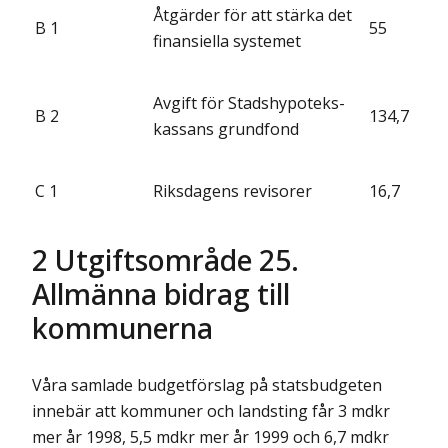
Åtgärder för att stärka det
B 1
55
finansiella systemet
Avgift för Stadshypoteks­
B 2
134,7
kassans grundfond
C 1
Riksdagens revisorer
16,7
2 Utgiftsområde 25.
Allmänna bidrag till
kommunerna
Våra samlade budgetförslag på statsbudgeten
innebär att kommuner och landsting får 3 mdkr
mer år 1998, 5,5 mdkr mer år 1999 och 6,7 mdkr