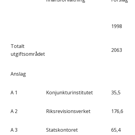
1998
Totalt
2063
utgiftsområdet
Anslag
A 1
Konjunkturinstitutet
35,5
A 2
Riksrevisionsverket
176,6
A 3
Statskontoret
65,4