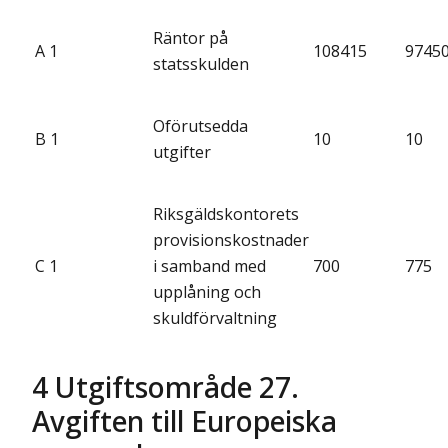
Räntor på
A 1
108415
9745
statsskulden
Oförutsedda
B 1
10
10
utgifter
Riksgäldskontorets
provisionskostnader
C 1
i samband med
700
775
upplåning och
skuldförvaltning
4 Utgiftsområde 27.
Avgiften till Europeiska