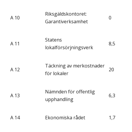
Riksgäldskontoret:
A 10
0
Garantiverksamhet
Statens
A 11
8,5
lokalförsörjningsverk
Täckning av merkostnader
A 12
20
för lokaler
Nämnden för offentlig
A 13
6,3
upphandling
A 14
Ekonomiska rådet
1,7