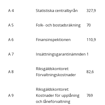
A 4
Statistiska centralbyrån
327,9
A 5
Folk- och bostadsräkning
70
A 6
Finansinspektionen
110,9
A 7
Insättningsgarantinämnden
1
Riksgäldskontoret:
A 8
82,6
Förvaltningskostnader
Riksgäldskontoret:
A 9
Kostnader för upplåning
769
och låneförvaltning