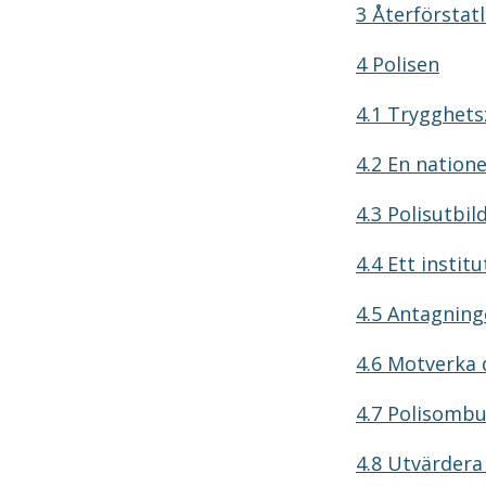
3 Återförstat
4 Polisen
4.1 Trygghets
4.2 En nation
4.3 Polisutbi
4.4 Ett instit
4.5 Antagninge
4.6 Motverka 
4.7 Polisomb
4.8 Utvärdera