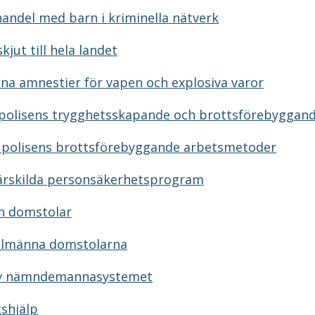
andel med barn i kriminella nätverk
kjut till hela landet
na amnestier för vapen och explosiva varor
r polisens trygghetsskapande och brottsförebyggan
a polisens brottsförebyggande arbetsmetoder
särskilda personsäkerhetsprogram
ch domstolar
allmänna domstolarna
av nämndemannasystemet
tshjälp