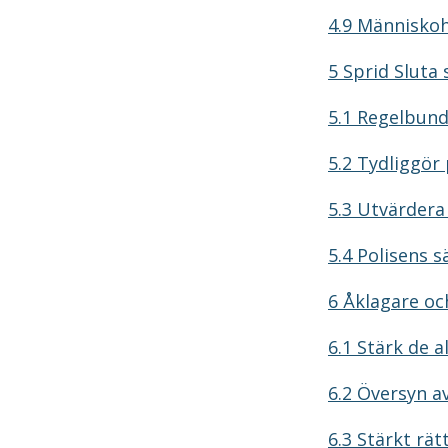
4.9 Människoh
5 Sprid Sluta s
5.1 Regelbund
5.2 Tydliggö
5.3 Utvärder
5.4 Polisens 
6 Åklagare o
6.1 Stärk de 
6.2 Översyn 
6.3 Stärkt rät