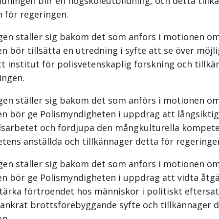
ldningen blir en högskoleutbildning, och detta till
 för regeringen.
gen ställer sig bakom det som anförs i motionen om
n bör tillsätta en utredning i syfte att se över möjl
tt institut för polisvetenskaplig forskning och tillk
ingen.
gen ställer sig bakom det som anförs i motionen om
n bör ge Polismyndigheten i uppdrag att långsiktig
sarbetet och fördjupa den mångkulturella kompet
ens anställda och tillkännager detta för regeringe
gen ställer sig bakom det som anförs i motionen om
n bör ge Polismyndigheten i uppdrag att vidta åtgä
stärka förtroendet hos människor i politiskt eftersa
rankrat brottsförebyggande syfte och tillkännager d
en.