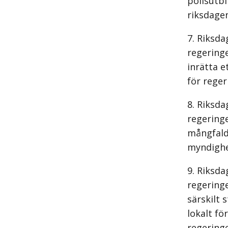
polisutbi
riksdagen
Riksda
regeringe
inrätta e
för reger
Riksda
regeringe
mångfald
myndighet
Riksda
regeringe
särskilt 
lokalt fö
regering