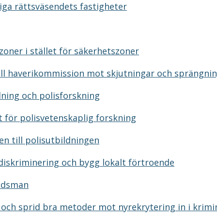
liga rättsväsendets fastigheter
zoner i stället för säkerhetszoner
ell haverikommission mot skjutningar och sprängni
ldning och polisforskning
ut för polisvetenskaplig forskning
n till polisutbildningen
diskriminering och bygg lokalt förtroende
udsman
 och sprid bra metoder mot nyrekrytering in i krimin