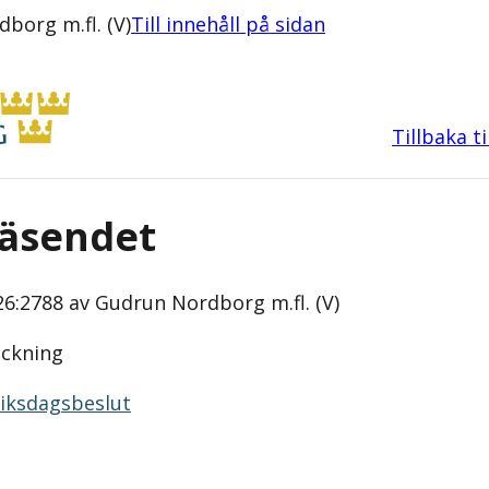
borg m.fl. (V)
Till innehåll på sidan
Tillbaka t
väsendet
6:2788 av Gudrun Nordborg m.fl. (V)
eckning
 riksdagsbeslut