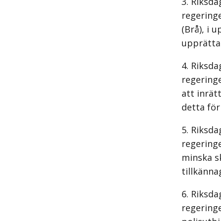
Riksda
regering
(Brå), i
upprättat
Riksda
regeringe
att inrät
detta för
Riksda
regeringe
minska sk
tillkänna
Riksda
regering