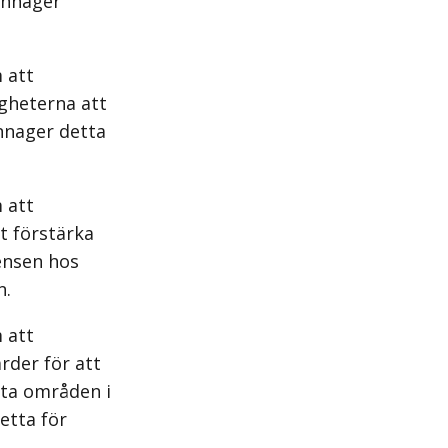
kännager
 att
igheterna att
ännager detta
 att
t förstärka
ensen hos
n.
 att
rder för att
tta områden i
etta för