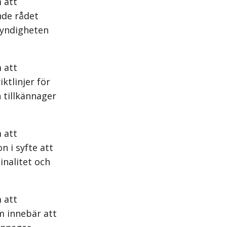
 att
nde rådet
myndigheten
 att
ktlinjer för
 tillkännager
 att
n i syfte att
inalitet och
 att
m innebär att