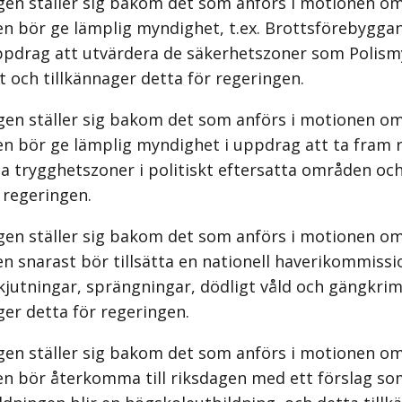
gen ställer sig bakom det som anförs i motionen om
en bör ge lämplig myndighet, t.ex. Brottsförebygga
 uppdrag att utvärdera de säkerhetszoner som Polis
 och tillkännager detta för regeringen.
gen ställer sig bakom det som anförs i motionen om
n bör ge lämplig myndighet i uppdrag att ta fram ri
ta trygghetszoner i politiskt eftersatta områden och
 regeringen.
gen ställer sig bakom det som anförs i motionen om
n snarast bör tillsätta en nationell haverikommissio
jutningar, sprängningar, dödligt våld och gängkrim
ger detta för regeringen.
gen ställer sig bakom det som anförs i motionen om
en bör återkomma till riksdagen med ett förslag so