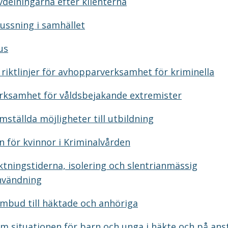
vdelningarna efter klienterna
lussning i samhället
us
a riktlinjer för avhopparverksamhet för kriminella
rksamhet för våldsbejakande extremister
ämställda möjligheter till utbildning
n för kvinnor i Kriminalvården
ktningstiderna, isolering och slentrianmässig
nvändning
ombud till häktade och anhöriga
 om situationen för barn och unga i häkte och på ans