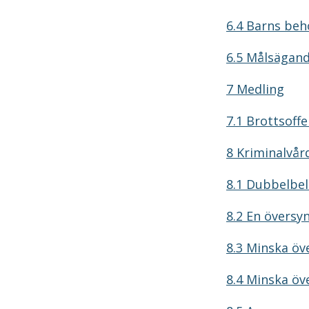
6.4 Barns beh
6.5 Målsägand
7 Medling
7.1 Brottsoff
8 Kriminalvår
8.1 Dubbelbel
8.2 En översy
8.3 Minska öv
8.4 Minska öve