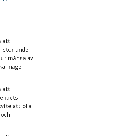
 att
r stor andel
 hur många av
llkännager
 att
äsendets
fte att bl.a.
 och