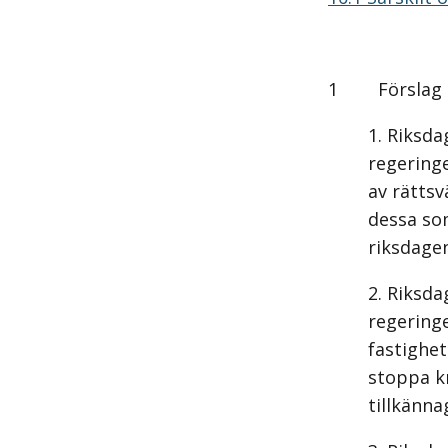
1 Förslag ti
Riksda
regeringe
av rätts
dessa som
riksdagen
Riksda
regeringe
fastighet
stoppa k
tillkänna