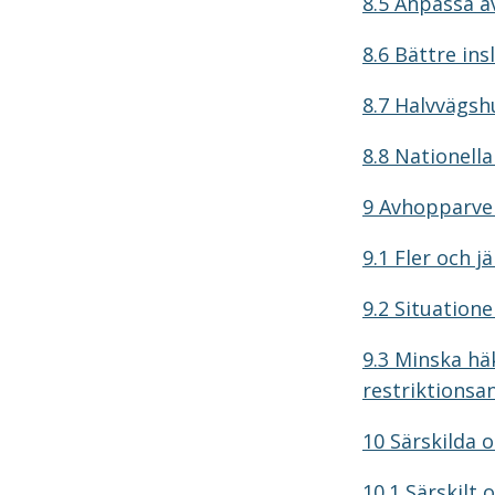
8.5 Anpassa a
8.6 Bättre ins
8.7 Halvvägsh
8.8 Nationell
9 Avhopparve
9.1 Fler och j
9.2 Situatione
9.3 Minska hä
restriktionsa
10 Särskilda 
10.1 Särskilt