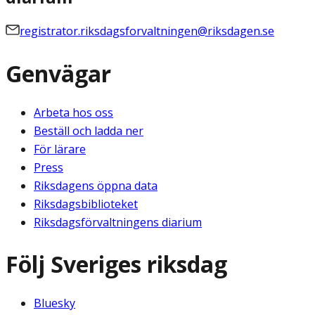
registrator.riksdagsforvaltningen@riksdagen.se
Genvägar
Arbeta hos oss
Beställ och ladda ner
För lärare
Press
Riksdagens öppna data
Riksdagsbiblioteket
Riksdagsförvaltningens diarium
Följ Sveriges riksdag
Bluesky