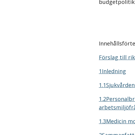
budgetpolitik
Innehållsfört
Förslag till r
1Inledning
1.1Sjukvården
1.2Personalbr
arbetsmiljöfr
1.3Medicin mo