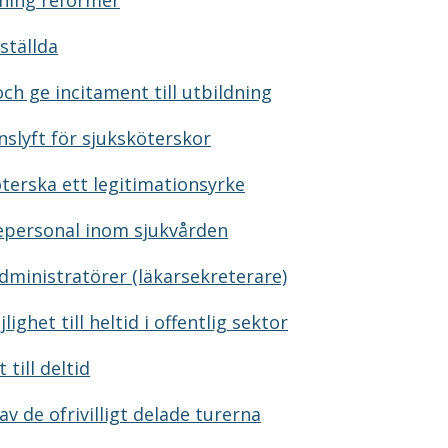
ing reformer
ställda
ch ge incitament till utbildning
slyft för sjuksköterskor
terska ett legitimationsyrke
epersonal inom sjukvården
dministratörer (läkarsekreterare)
ighet till heltid i offentlig sektor
 till deltid
av de ofrivilligt delade turerna