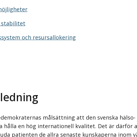
öjligheter
stabilitet
ssystem och resursallokering
nledning
edemokraternas målsättning att den svenska hälso-
 hålla en hög internationell kvalitet. Det är därför a
bjuda patienten de allra senaste kunskaperna inom v