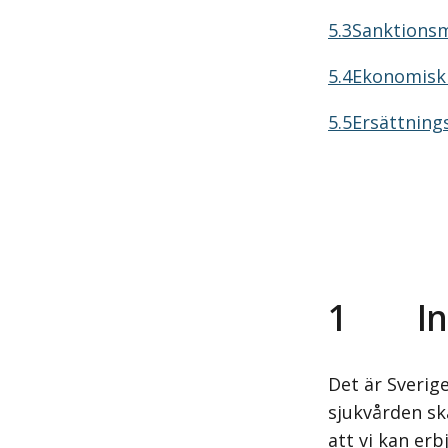
5.3Sanktionsm
5.4Ekonomisk 
5.5Ersättning
1
I
Det är Sverig
sjukvården ska
att vi kan er