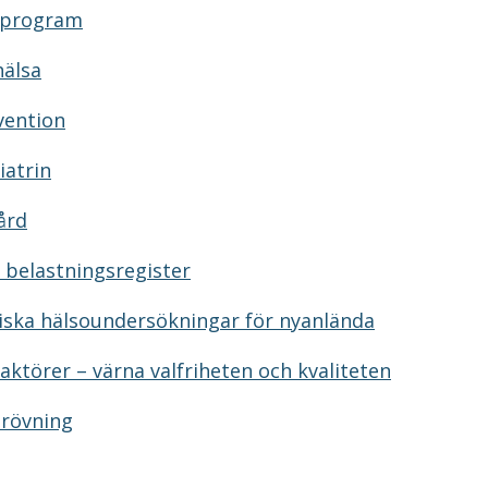
gprogram
hälsa
vention
iatrin
vård
 belastningsregister
iska hälsoundersökningar för nyanlända
aktörer – värna valfriheten och kvaliteten
prövning