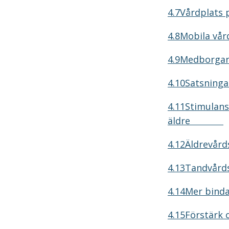
4.7Vårdplats 
4.8Mobila vå
4.9Medborgars
4.10Satsninga
4.11Stimulans
äldre
4.12Äldrevård
4.13Tandvårds
4.14Mer bindan
4.15Förstärk 