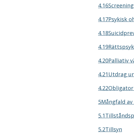
4.16Screenin
4.17Psykisk o
4.18Suicidpre
4.19Rättspsyk
4.20Palliativ 
4.21Utdrag ur
4.22Obligator
5Mångfald av 
5.1Tillstånds
5.2Tillsyn