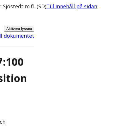
Sjöstedt m.fl. (SD)
Till innehåll på sidan
Aktivera lyssna
ill dokumentet
7:100
ition
och