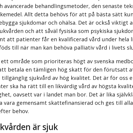
h avancerade behandlingsmetoder, den senaste tekn
kemedel. Allt detta behövs för att på bästa sätt ku
rebygga sjukdomar och ohälsa. Det är också viktigt at
jukvården och att såväl fysiska som psykiska sjukd
 att patienter får en kvalificerad vård under hela l
ds till när man kan behöva palliativ vård i livets sl
 ett område som prioriteras högt av svenska medbo
 att betala en tämligen hög skatt för den förutsatt 
tillgänglig sjukvård av hög kvalitet. Det är för oss e
nter ska ha rätt till en likvärdig vård av högsta kval
ghet, oavsett var i landet man bor. Det är lika självkl
a vara gemensamt skattefinansierad och ges till all
fter behov.
ukvården är sjuk