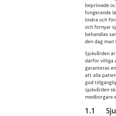
beprövade oc
fungerande lä
lindra och fö
och förnyar s
behandlas samt
den dag man fö
Sjukvården är
därför villiga
garanteras en 
att alla patie
god tillgängli
sjukvården sk
medborgare e
1.1
Sj