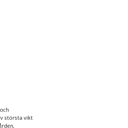
 och
v största vikt
ården,