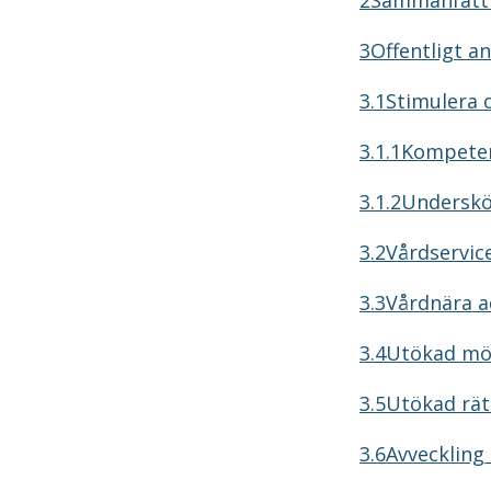
2Sammanfattn
3Offentligt an
3.1Stimulera o
3.1.1Kompeten
3.1.2Underskö
3.2Vårdservic
3.3Vårdnära a
3.4Utökad möjl
3.5Utökad rätt
3.6Avveckling 