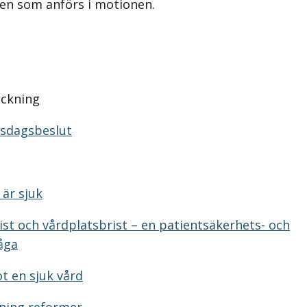
en som anförs i motionen.
eckning
iksdagsbeslut
 är sjuk
ist och vårdplatsbrist – en patientsäkerhets- och
åga
t en sjuk vård