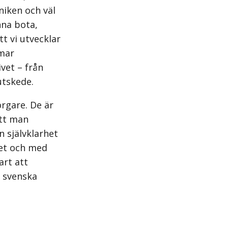
iken och väl
nna bota,
t vi utvecklar
omar
ivet – från
utskede.
rgare. De är
att man
n självklarhet
itet och med
art att
a svenska