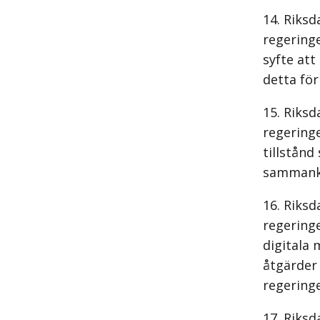
Riksd
regeringe
syfte att
detta för
Riksd
regering
tillstånd
sammanko
Riksd
regeringe
digitala 
åtgärder 
regering
Riksd