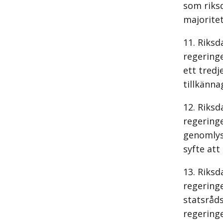
som riksd
majoritet
Riksd
regeringe
ett tredj
tillkänna
Riksd
regering
genomlys
syfte att
Riksd
regeringe
statsråds
regering