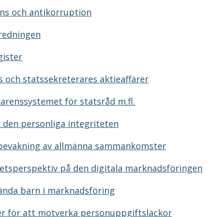
ns och antikorruption
tredningen
gister
s och statssekreterares aktieaffärer
karenssystemet för statsråd m.fl.
r den personliga integriteten
rbevakning av allmänna sammankomster
itetsperspektiv på den digitala marknadsföringen
vända barn i marknadsföring
er för att motverka personuppgiftsläckor