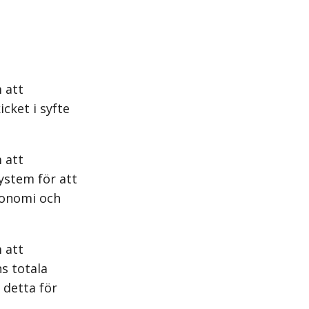
 att
cket i syfte
 att
system för att
konomi och
 att
s totala
 detta för