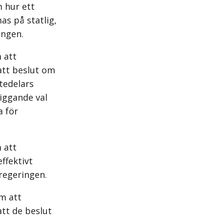
m hur ett
s på statlig,
ingen.
 att
att beslut om
tedelars
liggande val
a för
 att
ffektivt
 regeringen.
m att
tt de beslut