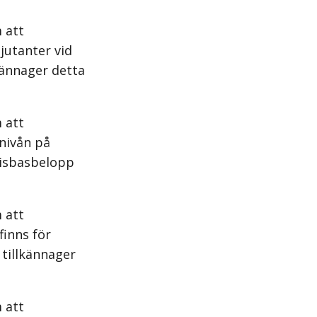
 att
jutanter vid
kännager detta
 att
nivån på
risbasbelopp
 att
finns för
 tillkännager
 att