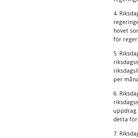
Riksda
regeringe
hovet som
för reger
Riksda
riksdags
riksdags
per månad
Riksda
riksdagss
uppdrag d
detta för
Riksda