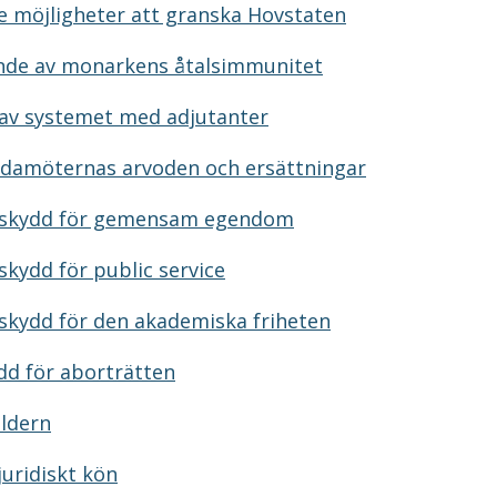
de möjligheter att granska Hovstaten
ande av monarkens åtalsimmunitet
 av systemet med adjutanter
edamöternas arvoden och ersättningar
sskydd för gemensam egendom
skydd för public service
skydd för den akademiska friheten
ydd för aborträtten
åldern
 juridiskt kön