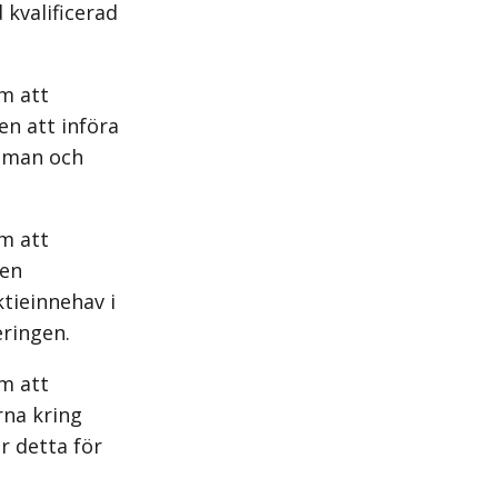
 kvalificerad
m att
en att införa
h man och
m att
 en
tieinnehav i
eringen.
m att
rna kring
r detta för