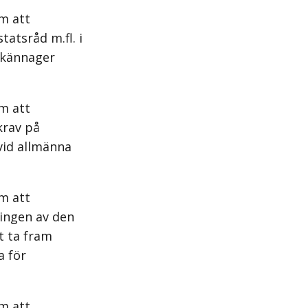
m att
tatsråd m.fl. i
llkännager
m att
krav på
 vid allmänna
m att
ningen av den
t ta fram
a för
m att