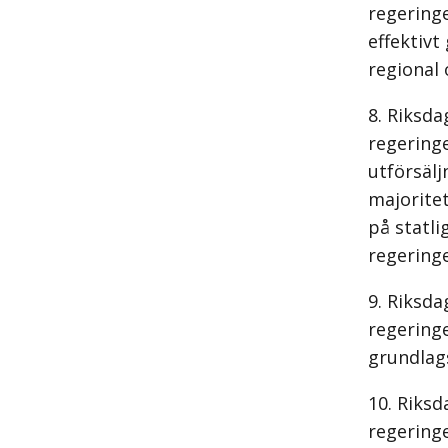
regeringe
effektiv
regional 
Riksda
regering
utförsäl
majoritet
på statli
regering
Riksda
regeringe
grundlags
Riksd
regering