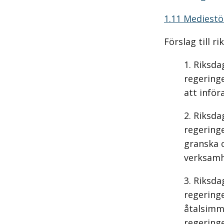
1.11 Mediest
Förslag till r
Riksda
regeringe
att inför
Riksda
regeringe
granska 
verksamhe
Riksda
regering
åtalsimmu
regering