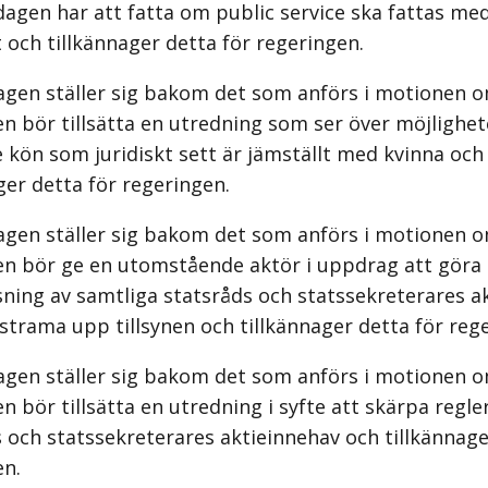
agen har att fatta om public service ska fattas med
 och tillkännager detta för regeringen.
agen ställer sig bakom det som anförs i motionen o
n bör tillsätta en utredning som ser över möjlighet
e kön som juridiskt sett är jämställt med kvinna oc
ger detta för regeringen.
agen ställer sig bakom det som anförs i motionen o
en bör ge en utomstående aktör i uppdrag att göra
ning av samtliga statsråds och statssekreterares ak
 strama upp tillsynen och tillkännager detta för reg
agen ställer sig bakom det som anförs i motionen o
n bör tillsätta en utredning i syfte att skärpa regle
 och statssekreterares aktieinnehav och tillkännage
en.