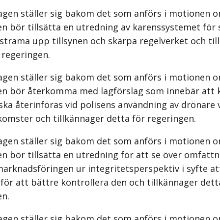
agen ställer sig bakom det som anförs i motionen o
n bör tillsätta en utredning av karenssystemet för s
 strama upp tillsynen och skärpa regelverket och ti
 regeringen.
agen ställer sig bakom det som anförs i motionen o
en bör återkomma med lagförslag som innebär att 
 ska återinföras vid polisens användning av drönare
mster och tillkännager detta för regeringen.
agen ställer sig bakom det som anförs i motionen o
n bör tillsätta en utredning för att se över omfatt
marknadsföringen ur integritetsperspektiv i syfte at
för att bättre kontrollera den och tillkännager dett
en.
agen ställer sig bakom det som anförs i motionen o