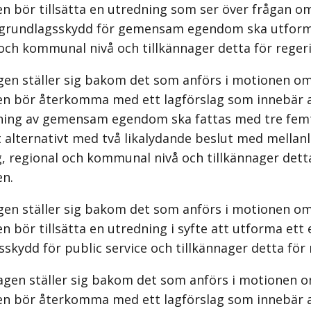
n bör tillsätta en utredning som ser över frågan o
t grundlagsskydd för gemensam egendom ska utforma
och kommunal nivå och tillkännager detta för reger
gen ställer sig bakom det som anförs i motionen om
en bör återkomma med ett lagförslag som innebär 
jning av gemensam egendom ska fattas med tre fem
 alternativt med två likalydande beslut med mellan
g, regional och kommunal nivå och tillkännager dett
en.
gen ställer sig bakom det som anförs i motionen om
n bör tillsätta en utredning i syfte att utforma ett e
skydd för public service och tillkännager detta för
agen ställer sig bakom det som anförs i motionen o
en bör återkomma med ett lagförslag som innebär a