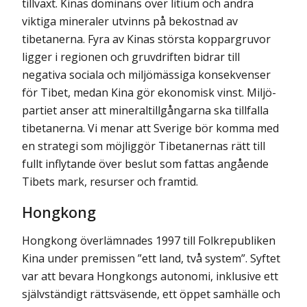
tillväxt. Kinas dominans över litium och andra
viktiga mineraler utvinns på bekostnad av
tibetanerna. Fyra av Kinas största koppargruvor
ligger i regionen och gruvdriften bidrar till
negativa sociala och miljömässiga konsekvenser
för Tibet, medan Kina gör ekonomisk vinst. Miljö­
partiet anser att mineraltillgångarna ska tillfalla
tibetanerna. Vi menar att Sverige bör komma med
en strategi som möjliggör Tibetanernas rätt till
fullt inflytande över beslut som fattas angående
Tibets mark, resurser och framtid.
Hongkong
Hongkong överlämnades 1997 till Folkrepubliken
Kina under premissen ”ett land, två system”. Syftet
var att bevara Hongkongs autonomi, inklusive ett
självständigt rätts­väsende, ett öppet samhälle och