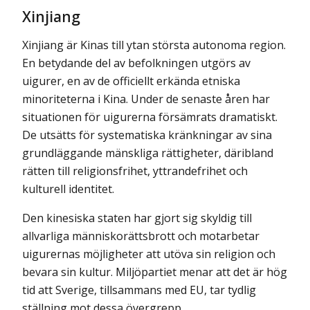
Xinjiang
Xinjiang är Kinas till ytan största autonoma region.
En betydande del av befolkningen utgörs av
uigurer, en av de officiellt erkända etniska
minoriteterna i Kina. Under de senaste åren har
situationen för uigurerna försämrats dramatiskt.
De utsätts för syste­matiska kränkningar av sina
grundläggande mänskliga rättigheter, däribland
rätten till religionsfrihet, yttrandefrihet och
kulturell identitet.
Den kinesiska staten har gjort sig skyldig till
allvarliga människorättsbrott och mot­arbetar
uigurernas möjligheter att utöva sin religion och
bevara sin kultur. Miljöpartiet menar att det är hög
tid att Sverige, tillsammans med EU, tar tydlig
ställning mot dessa övergrepp.