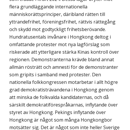
flera grund­läggande internationella
människorättsprinciper, däribland rätten till
yttrandefrihet, föreningsfrihet, rättvis rättegång
och skydd mot godtyckligt frihetsberövande.
Hundra­tusentals invånare i Hongkong deltog i
omfattande protester mot nya lagförslag som
riskerade att ytterligare stärka Kinas kontroll över
regionen. Demonstranterna krävde bland annat
allmän rösträtt och amnesti för de demonstranter
som gripits i samband med protester. Den
nationella folkkongressen motarbetar i allt högre
grad demokrati­strävan­dena i Hongkong genom
att minska de folkvalda kandidaternas, och då
särskilt demo­krati­förespråkarnas, inflytande över
styret av Hongkong. Pekings inflytande över
Hongkong är något som många Hongkongbor
motsätter sig. Det är något som inte heller Sverige