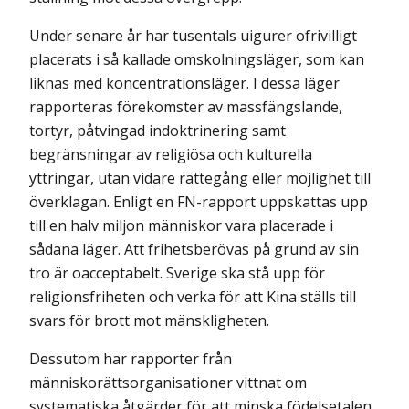
Under senare år har tusentals uigurer ofrivilligt
placerats i så kallade omskolnings­läger, som kan
liknas med koncentrationsläger. I dessa läger
rapporteras förekomster av massfängslande,
tortyr, påtvingad indoktrinering samt
begränsningar av religiösa och kulturella
yttringar, utan vidare rättegång eller möjlighet till
överklagan. Enligt en FN-rapport uppskattas upp
till en halv miljon människor vara placerade i
sådana läger. Att frihetsberövas på grund av sin
tro är oacceptabelt. Sverige ska stå upp för
religionsfriheten och verka för att Kina ställs till
svars för brott mot mänskligheten.
Dessutom har rapporter från
människorättsorganisationer vittnat om
systematiska åtgärder för att minska födelsetalen