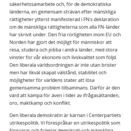
säkerhetssamarbete och, för de demokratiska
länderna, en gemensam strävan efter mänskliga
rättigheter ytterst manifesterad i FN:s deklaration
om de mänskliga rättigheterna som alla FN-länder
har skrivit under. Den fria rörligheten inom EU och
Norden har gjort det möjligt för män­niskor att
resa, studera och jobba i andra länder, med stora
vinster för vår ekonomi och livskvalitet som följd.
Den liberala världsordningen är inte utan brister
men har likväl skapat välstånd, stabilitet och
möjligheter för världens stater att lösa
gemensamma problem tillsammans. Därför är den
värd att kämpa för även i tider av ifrågasättanden,
oro, maktkamp och konflikt.
Den liberala demokratin är kärnan i Centerpartiets
utrikespolitik. Vi förespråkar en utrikespolitik som
försvarar och främjar demokrati och mänskliga