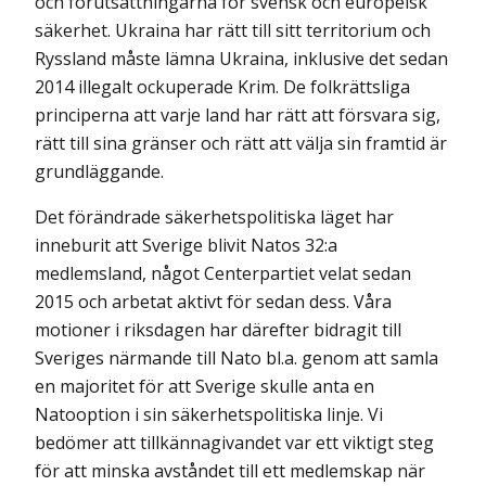
och förutsättningarna för svensk och europeisk
säkerhet. Ukraina har rätt till sitt territorium och
Ryssland måste lämna Ukraina, inklusive det sedan
2014 illegalt ockuperade Krim. De folkrättsliga
principerna att varje land har rätt att försvara sig,
rätt till sina gränser och rätt att välja sin framtid är
grundläggande.
Det förändrade säkerhetspolitiska läget har
inneburit att Sverige blivit Natos 32:a
medlemsland, något Centerpartiet velat sedan
2015 och arbetat aktivt för sedan dess. Våra
motioner i riksdagen har därefter bidragit till
Sveriges närmande till Nato bl.a. genom att samla
en majoritet för att Sverige skulle anta en
Natooption i sin säkerhets­politiska linje. Vi
bedömer att tillkännagivandet var ett viktigt steg
för att minska av­ståndet till ett medlemskap när