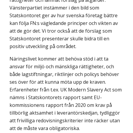
rättigheter och lämnat förslag på åtgärder.
Vänsterpartiet instäm­mer i den bild som
Statskontoret ger av hur svenska företag bättre
kan följa FN:s väg­ledande principer och vikten av
att de gör det. Vi tror också att de förslag som
Stats­kontoret presenterar skulle bidra till en
positiv utveckling på området.
Näringslivet kommer att behöva stöd i att ta
ansvar för miljö och mänskliga rättig­heter, och
både lagstiftningar, riktlinjer och policys behöver
ses över för att kunna möta upp de kraven.
Erfarenheter från t.ex. UK Modern Slavery Act som
nämns i Statskontorets rapport samt EU-
kommissionens rapport från 2020 om krav på
tillbörlig aktsamhet i leverantörskedjan, tydliggör
att frivilliga redovisningskriterier inte räcker utan
att de måste vara obligatoriska.