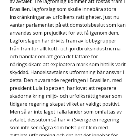
av avtalet. Tre lagförslag kommer att röstas fram i
Brasilien, lagförslag som skulle innebära stora
inskränkningar av urfolkens rättigheter. Just nu
väntar parlamentet på ett domstolsbeslut som kan
användas som prejudikat för att få igenom dem.
Lag­förslagen har drivits fram av lobbygrupper
från framför allt kött- och jordbruksindu­strierna
och handlar om att göra det lättare för
näringsidkare att exploatera mark som hittills varit
skyddad. Handelsavtalens utformning bär ansvar i
detta. Den nuvarande regeringen i Brasilien, med
president Lula i spetsen, har lovat att reparera
skadorna kring miljö- och urfolksrättigheter som
tidigare regering skapat vilket är väldigt positivt.
Men så är inte läget i alla länder som omfattas av
avtalet, dessutom så har vi i Sverige en regering
som inte ser några som helst problem med
avtalets utformning och det hot det innebär för