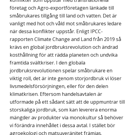
konflikter som uppstår med transnationella
företag och Agro-exportföretagen länkade till
småbrukares tillgång till land och vatten. Det är
vanligt med hot och våld mot små­brukares ledare
när dessa konflikter uppstår. Enligt IPCC-
rapporten Climate Change and Land från 2019 så
krävs en global jordbruksrevolution och ändrad
kosthållning för att rädda planeten och undvika
framtida svältkriser. I den globala
jordbruksrevolutionen spelar småbrukare en
viktig roll, det är inte genom storjordbruk vi löser
livsmedelsförsörj­ningen, eller för den delen
klimatkrisen. Eftersom handelsavtalen är
utformade på ett sådant sätt att de uppmuntrar till
storskaliga jordbruk, som kan leverera enorma
mängder av produkter via monokultur så behöver
vi förändra innehållet i dessa avtal. I stället bör
agroekologi och matsuveränitet främjas.