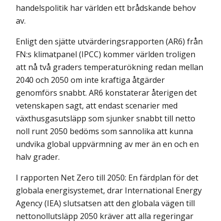
handelspolitik har världen ett brådskande behov
av.
Enligt den sjätte utvärderingsrapporten (AR6) från
FN:s klimatpanel (IPCC) kommer världen troligen
att nå två graders temperaturökning redan mellan
2040 och 2050 om inte kraftiga åtgärder
genomförs snabbt. AR6 konstaterar återigen det
veten­skapen sagt, att endast scenarier med
växthusgasutsläpp som sjunker snabbt till netto
noll runt 2050 bedöms som sannolika att kunna
undvika global uppvärmning av mer än en och en
halv grader.
I rapporten Net Zero till 2050: En färdplan för det
globala energisystemet, drar International Energy
Agency (IEA) slutsatsen att den globala vägen till
nettonollutsläpp 2050 kräver att alla regeringar