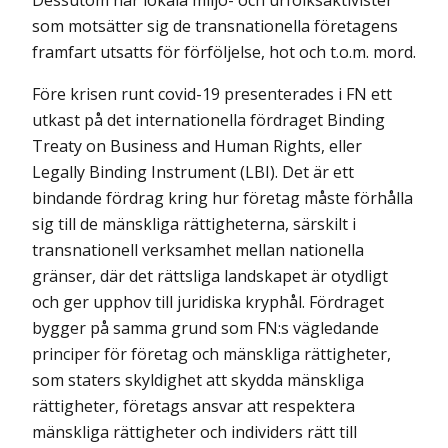
Dessutom har lokala miljö- och urfolksaktivister
som motsätter sig de transnationella företagens
framfart utsatts för förföljelse, hot och t.o.m. mord.
Före krisen runt covid-19 presenterades i FN ett
utkast på det internationella för­draget Binding
Treaty on Business and Human Rights, eller
Legally Binding Instrument (LBI). Det är ett
bindande fördrag kring hur företag måste förhålla
sig till de mänskliga rättigheterna, särskilt i
transnationell verksamhet mellan nationella
gränser, där det rättsliga landskapet är otydligt
och ger upphov till juridiska kryphål. Fördraget
bygger på samma grund som FN:s vägledande
principer för företag och mänskliga rättigheter,
som staters skyldighet att skydda mänskliga
rättigheter, företags ansvar att respektera
mänskliga rättigheter och individers rätt till