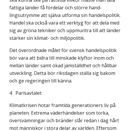
ska kunna ske på rättvisa villkor måste man låta
fattiga länder få fördelar och större hand­
lingsutrymme att själva utforma sin handelspolitik.
Handel ska också vara ett verktyg för att dela med
sig av gröna tekniker och uppmuntra till att länder
stärker sin klimat- och miljöpolitik.
Det överordnade målet för svensk handelspolitik
bör vara att bidra till minskade klyftor inom och
mellan länder samt ökad jämställdhet och hållbar
utveckling. Detta bör riksdagen ställa sig bakom
och ge regeringen till känna.
4
Parisavtalet
Klimatkrisen hotar framtida generationers liv på
planeten. Extrema väderhändelser som torka,
översvämningar och bränder slår redan i dag hårt
mot människor i stora delar av världen. Eftersom