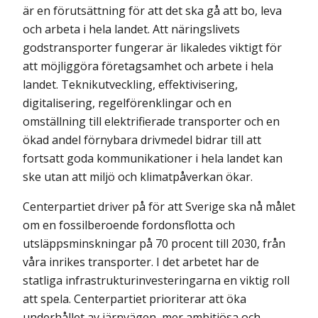
är en förutsättning för att det ska gå att bo, leva
och arbeta i hela landet. Att näringslivets
godstransporter fungerar är likaledes viktigt för
att möjliggöra företagsamhet och arbete i hela
landet. Teknikutveckling, effektivisering,
digitalisering, regelförenklingar och en
omställning till elektrifierade transporter och en
ökad andel förnybara drivmedel bidrar till att
fortsatt goda kommuni­kationer i hela landet kan
ske utan att miljö och klimatpåverkan ökar.
Centerpartiet driver på för att Sverige ska nå målet
om en fossilberoende fordons­flotta och
utsläppsminskningar på 70 procent till 2030, från
våra inrikes transporter. I det arbetet har de
statliga infrastrukturinvesteringarna en viktig roll
att spela. Center­partiet prioriterar att öka
underhållet av järnvägen, mer ambitiösa och