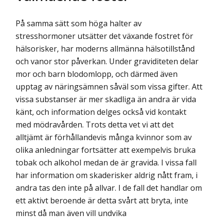
På samma sätt som höga halter av
stresshormoner utsätter det växande fostret för
hälsorisker, har moderns allmänna hälsotillstånd
och vanor stor påverkan. Under graviditeten delar
mor och barn blodomlopp, och därmed även
upptag av näringsämnen såväl som vissa gifter. Att
vissa substanser är mer skadliga än andra är vida
känt, och information delges också vid kontakt
med mödravården. Trots detta vet vi att det
alltjämt är förhållandevis många kvinnor som av
olika anledningar fortsätter att exempelvis bruka
tobak och alkohol medan de är gravida. I vissa fall
har information om skaderisker aldrig nått fram, i
andra tas den inte på allvar. I de fall det handlar om
ett aktivt beroende är detta svårt att bryta, inte
minst då man även vill undvika