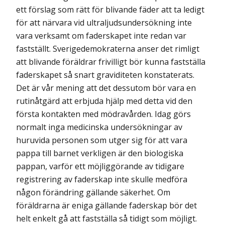
ett förslag som rätt för blivande fäder att ta ledigt
för att närvara vid ultraljudsundersökning inte
vara verksamt om faderskapet inte redan var
fastställt. Sverigedemokraterna anser det rimligt
att blivande föräldrar frivilligt bör kunna fastställa
faderskapet så snart graviditeten konstaterats.
Det är vår mening att det dessutom bör vara en
rutinåtgärd att erbjuda hjälp med detta vid den
första kontakten med mödravården. Idag görs
normalt inga medicinska undersökningar av
huruvida personen som utger sig för att vara
pappa till barnet verkligen är den biologiska
pappan, varför ett möjliggörande av tidigare
registrering av faderskap inte skulle medföra
någon förändring gällande säkerhet. Om
föräldrarna är eniga gällande faderskap bör det
helt enkelt gå att fastställa så tidigt som möjligt.