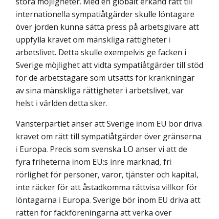
stora möjligheter. Med en globalt erkänd rätt till
internationella sympatiåtgärder skulle löntagare
över jorden kunna sätta press på arbetsgivare att
uppfylla kravet om mänskliga rättigheter i
arbetslivet. Detta skulle exempelvis ge facken i
Sverige möjlighet att vidta sympatiåtgärder till stöd
för de arbetstagare som utsätts för kränkningar
av sina mänskliga rättigheter i arbetslivet, var
helst i världen detta sker.
Vänsterpartiet anser att Sverige inom EU bör driva
kravet om rätt till sympatiåtgärder över gränserna
i Europa. Precis som svenska LO anser vi att de
fyra friheterna inom EU:s inre marknad, fri
rörlighet för personer, varor, tjänster och kapital,
inte räcker för att åstadkomma rättvisa villkor för
löntagarna i Europa. Sverige bör inom EU driva att
rätten för fackföreningarna att verka över