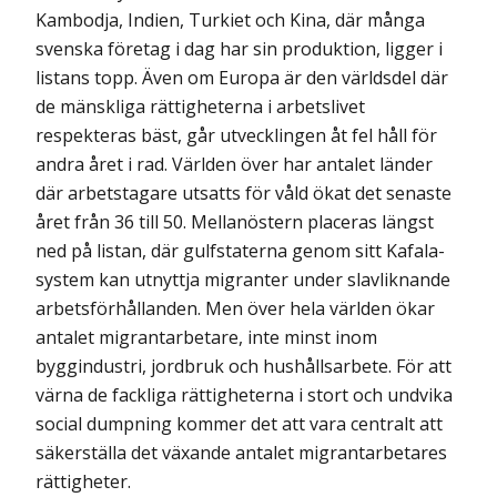
Kambodja, Indien, Turkiet och Kina, där många
svenska företag i dag har sin produktion, ligger i
listans topp. Även om Europa är den världsdel där
de mänskliga rättigheterna i arbetslivet
respekteras bäst, går utvecklingen åt fel håll för
andra året i rad. Världen över har antalet länder
där arbetstagare utsatts för våld ökat det senaste
året från 36 till 50. Mellanöstern placeras längst
ned på listan, där gulfstaterna genom sitt Kafala-
system kan utnyttja migranter under slavliknande
arbetsförhållanden. Men över hela världen ökar
antalet migrantarbetare, inte minst inom
byggindustri, jordbruk och hushållsarbete. För att
värna de fackliga rättigheterna i stort och undvika
social dumpning kommer det att vara centralt att
säkerställa det växande antalet migrantarbetares
rättigheter.