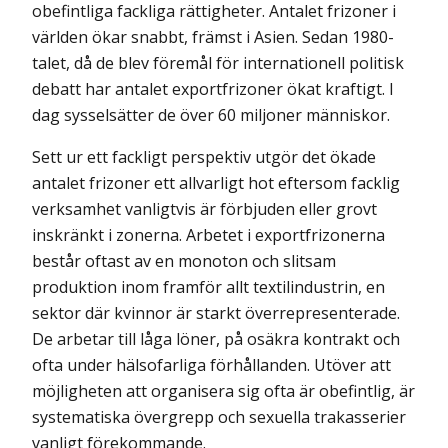
obefintliga fackliga rättigheter. Antalet frizoner i
världen ökar snabbt, främst i Asien. Sedan 1980-
talet, då de blev föremål för internationell politisk
debatt har antalet exportfrizoner ökat kraftigt. I
dag sysselsätter de över 60 miljoner människor.
Sett ur ett fackligt perspektiv utgör det ökade
antalet frizoner ett allvarligt hot eftersom facklig
verksamhet vanligtvis är förbjuden eller grovt
inskränkt i zonerna. Arbetet i exportfrizonerna
består oftast av en monoton och slitsam
produktion inom framför allt textilindustrin, en
sektor där kvinnor är starkt överrepresenterade.
De arbetar till låga löner, på osäkra kontrakt och
ofta under hälsofarliga förhållanden. Utöver att
möjligheten att organisera sig ofta är obefintlig, är
systematiska övergrepp och sexuella trakasserier
vanligt förekommande.