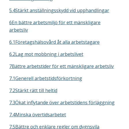
5.4Stärkt anställningsskydd vid upphandlingar
6En bättre arbetsmiljö för ett mänskligare
arbetsliv
6.1Företagshälsovård åt alla arbetstagare
6.2Lag mot mobbning i arbetslivet
7Bättre arbetstider för ett mänskligare arbetsliv
7.1Generell arbetstidsförkortning
7.2Stärkt rätt till heltid
7.3Ökat inflytande över arbetstidens förläggning
7.4Minska övertidsarbetet
7.5Bättre och enklare regler om dygnsvila