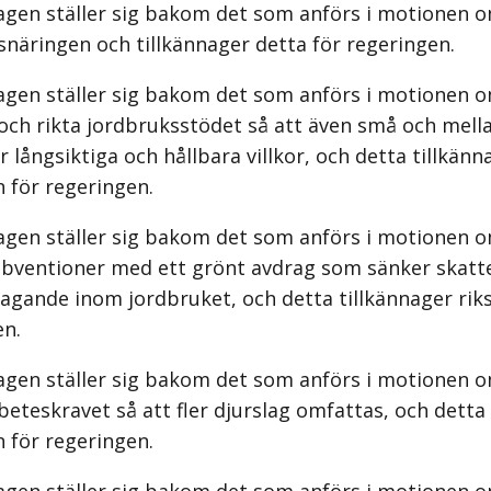
agen ställer sig bakom det som anförs i motionen o
näringen och tillkännager detta för regeringen.
agen ställer sig bakom det som anförs i motionen o
och rikta jordbruksstödet så att även små och mell
r långsiktiga och hållbara villkor, och detta tillkänn
 för regeringen.
agen ställer sig bakom det som anförs i motionen o
subventioner med ett grönt avdrag som sänker skatt
tagande inom jordbruket, och detta tillkännager rik
en.
agen ställer sig bakom det som anförs i motionen o
beteskravet så att fler djurslag omfattas, och detta
 för regeringen.