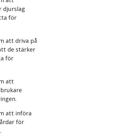
m att
r djurslag
tta för
m att driva på
att de stärker
a för
m att
tbrukare
ringen.
m att införa
årdar för
.