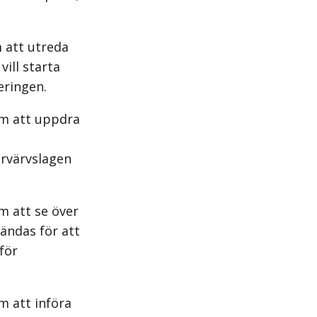
 att utreda
vill starta
eringen.
om att uppdra
örvärvslagen
m att se över
ändas för att
för
m att införa