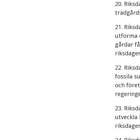
Riksd
trädgårds
Riksd
utforma 
gårdar få
riksdagen
Riksd
fossila 
och före
regering
Riksd
utveckla 
riksdagen