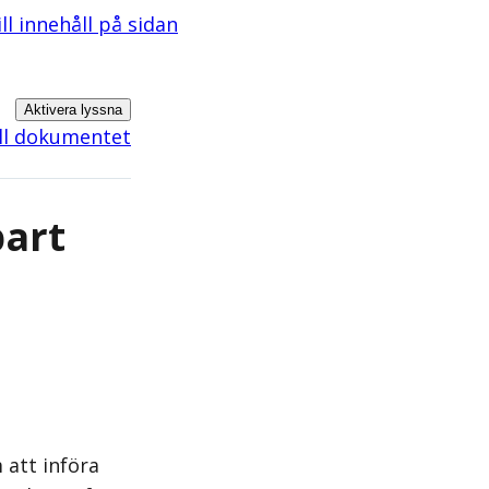
ill innehåll på sidan
Aktivera lyssna
ill dokumentet
bart
 att införa