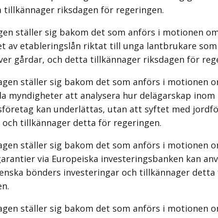
 tillkännager riksdagen för regeringen.
gen ställer sig bakom det som anförs i motionen om
t av etableringslån riktat till unga lantbrukare som 
över gårdar, och detta tillkännager riksdagen för reg
agen ställer sig bakom det som anförs i motionen 
da myndigheter att analysera hur delägarskap inom
företag kan underlättas, utan att syftet med jordf
 och tillkännager detta för regeringen.
agen ställer sig bakom det som anförs i motionen o
garantier via Europeiska investeringsbanken kan anv
enska bönders investeringar och tillkännager detta 
en.
agen ställer sig bakom det som anförs i motionen o