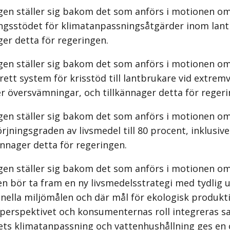
gen ställer sig bakom det som anförs i motionen om
ingsstödet för klimatanpassningsåtgärder inom lan
ger detta för regeringen.
gen ställer sig bakom det som anförs i motionen om
rett system för krisstöd till lantbrukare vid extre
er översvämningar, och tillkännager detta för regeri
gen ställer sig bakom det som anförs i motionen om
örjningsgraden av livsmedel till 80 procent, inklusive
ännager detta för regeringen.
gen ställer sig bakom det som anförs i motionen om
en bör ta fram en ny livsmedelsstrategi med tydlig
onella miljömålen och där mål för ekologisk produkti
operspektivet och konsumenternas roll integreras s
ts klimatanpassning och vattenhushållning ges en c