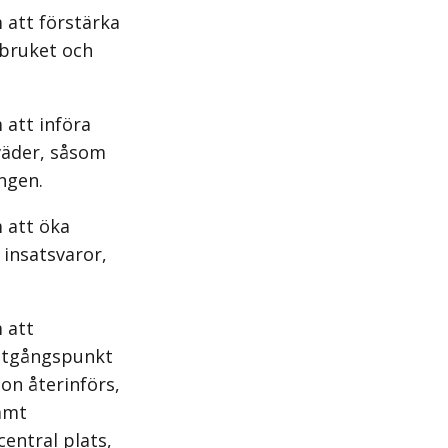
 att förstärka
tbruket och
 att införa
mväder, såsom
ngen.
 att öka
 insatsvaror,
 att
 utgångspunkt
on återinförs,
amt
entral plats,