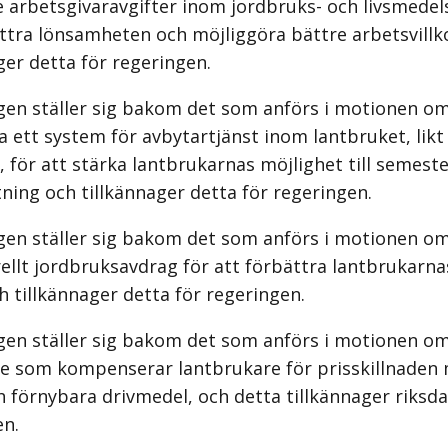
 arbetsgivaravgifter inom jordbruks- och livsmedel
ättra lönsamheten och möjliggöra bättre arbetsvillk
ger detta för regeringen.
gen ställer sig bakom det som anförs i motionen om
a ett system för avbytartjänst inom lantbruket, likt
 för att stärka lantbrukarnas möjlighet till semest
ing och tillkännager detta för regeringen.
gen ställer sig bakom det som anförs i motionen om
rellt jordbruksavdrag för att förbättra lantbrukarn
ch tillkännager detta för regeringen.
gen ställer sig bakom det som anförs i motionen om
e som kompenserar lantbrukare för prisskillnaden m
h förnybara drivmedel, och detta tillkännager riksd
en.