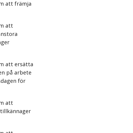
m att främja
m att
anstora
ager
m att ersätta
en på arbete
sdagen för
m att
 tillkännager