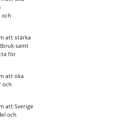
h
e och
m att stärka
rdbruk samt
ta för
m att öka
r och
m att Sverige
del och