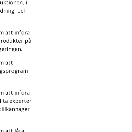
uktionen, i
ndning, och
m att införa
produkter på
geringen.
m att
ingsprogram
m att införa
ita experter
tillkännager
m att låta