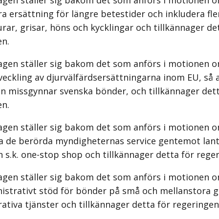
agen ställer sig bakom det som anförs i motionen o
a ersättning för längre betestider och inkludera fle
rar, grisar, höns och kycklingar och tillkännager de
en.
agen ställer sig bakom det som anförs i motionen o
veckling av djurvälfärdsersättningarna inom EU, så 
än missgynnar svenska bönder, och tillkännager dett
en.
agen ställer sig bakom det som anförs i motionen o
 de berörda myndigheternas service gentemot lan
s.k. one-stop shop och tillkännager detta för rege
agen ställer sig bakom det som anförs i motionen o
nistrativt stöd för bönder på små och mellanstora g
ativa tjänster och tillkännager detta för regeringen