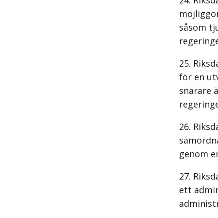
Riksd
möjliggör
såsom tju
regering
Riksd
för en ut
snarare 
regering
Riksd
samordna
genom en 
Riksd
ett admi
administr