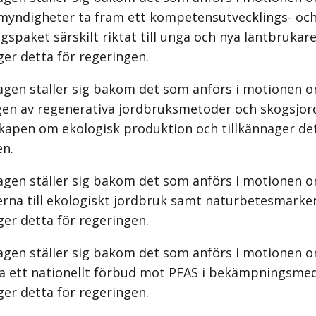
myndigheter ta fram ett kompetensutvecklings- oc
gspaket särskilt riktat till unga och nya lantbrukar
ger detta för regeringen.
agen ställer sig bakom det som anförs i motionen o
gen av regenerativa jordbruksmetoder och skogsjo
kapen om ekologisk produktion och tillkännager det
en.
agen ställer sig bakom det som anförs i motionen o
erna till ekologiskt jordbruk samt naturbetesmarke
ger detta för regeringen.
agen ställer sig bakom det som anförs i motionen o
ra ett nationellt förbud mot PFAS i bekämpningsme
ger detta för regeringen.