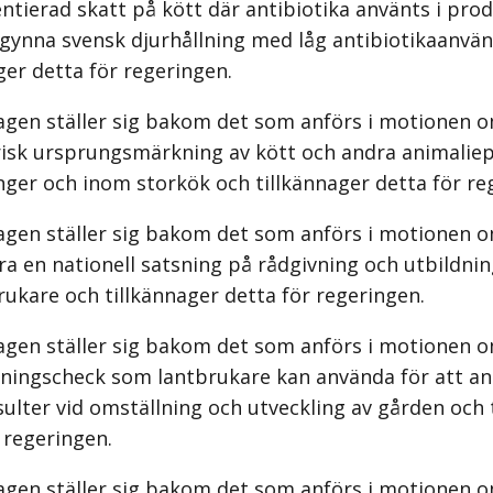
entierad skatt på kött där antibiotika använts i prod
 gynna svensk djurhållning med låg antibiotikaanvä
ger detta för regeringen.
agen ställer sig bakom det som anförs i motionen o
risk ursprungsmärkning av kött och andra animalie
ger och inom storkök och tillkännager detta för re
agen ställer sig bakom det som anförs i motionen o
a en nationell satsning på rådgivning och utbildn
rukare och tillkännager detta för regeringen.
agen ställer sig bakom det som anförs i motionen o
vningscheck som lantbrukare kan använda för att anl
sulter vid omställning och utveckling av gården och 
 regeringen.
agen ställer sig bakom det som anförs i motionen o