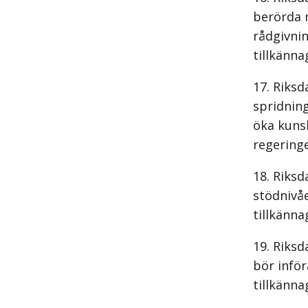
berörda 
rådgivnin
tillkänna
Riksd
spridnin
öka kuns
regering
Riksd
stödnivå
tillkänna
Riksd
bör infö
tillkänna