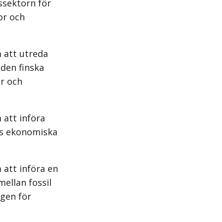
ssektorn för
or och
 att utreda
 den finska
er och
 att införa
as ekonomiska
 att införa en
ellan fossil
agen för