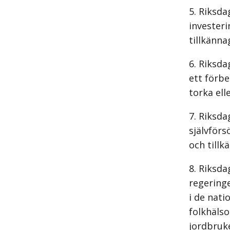
Riksda
invester
tillkänna
Riksda
ett förbe
torka ell
Riksda
självförs
och tillk
Riksda
regering
i de nati
folkhäls
jordbruke