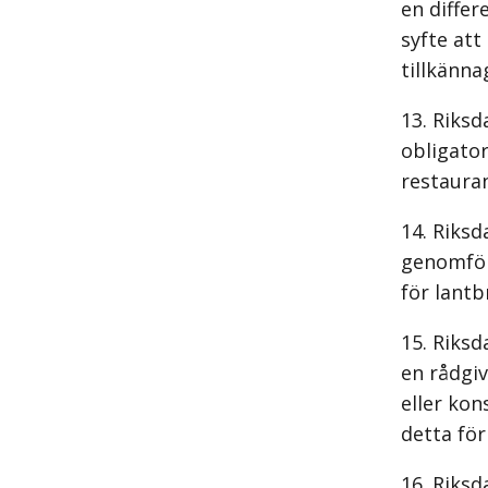
en differ
syfte att
tillkänna
Riksd
obligato
restauran
Riksd
genomför
för lantb
Riksd
en rådgi
eller kon
detta för
Riksd