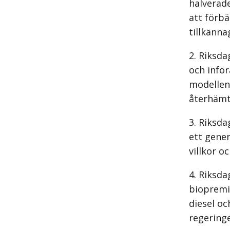
halverade
att förb
tillkänna
Riksda
och inför
modellen,
återhämtn
Riksda
ett gene
villkor o
Riksda
biopremi
diesel oc
regering