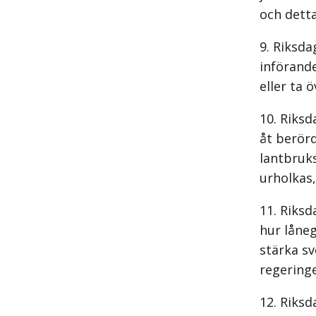
och detta
Riksda
införande
eller ta 
Riksd
åt berör
lantbruks
urholkas,
Riksd
hur låne
stärka sv
regering
Riksd