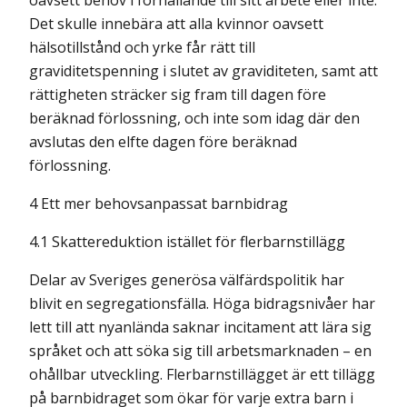
oavsett behov i förhållande till sitt arbete eller inte.
Det skulle innebära att alla kvinnor oavsett
hälsotillstånd och yrke får rätt till
graviditetspenning i slutet av graviditeten, samt att
rättigheten sträcker sig fram till dagen före
beräknad för­lossning, och inte som idag där den
avslutas den elfte dagen före beräknad
förlossning.
4 Ett mer behovsanpassat barnbidrag
4.1 Skattereduktion istället för flerbarnstillägg
Delar av Sveriges generösa välfärdspolitik har
blivit en segregationsfälla. Höga bidrags­nivåer har
lett till att nyanlända saknar incitament att lära sig
språket och att söka sig till arbetsmarknaden – en
ohållbar utveckling. Flerbarnstillägget är ett tillägg
på barn­bidraget som ökar för varje extra barn i