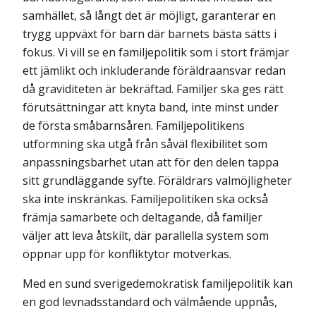
samhället, så långt det är möjligt, garanterar en
trygg uppväxt för barn där barnets bästa sätts i
fokus. Vi vill se en familjepolitik som i stort främjar
ett jämlikt och inklu­derande föräldraansvar redan
då graviditeten är bekräftad. Familjer ska ges rätt
förut­sättningar att knyta band, inte minst under
de första småbarnsåren. Familjepolitikens
utformning ska utgå från såväl flexibilitet som
anpassningsbarhet utan att för den delen tappa
sitt grundläggande syfte. Föräldrars valmöjligheter
ska inte inskränkas. Familje­politiken ska också
främja samarbete och deltagande, då familjer
väljer att leva åtskilt, där parallella system som
öppnar upp för konfliktytor motverkas.
Med en sund sverigedemokratisk familjepolitik kan
en god levnadsstandard och välmående uppnås,