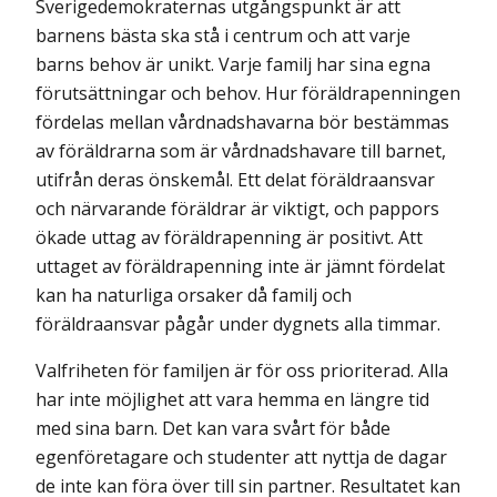
Sverigedemokraternas utgångspunkt är att
barnens bästa ska stå i centrum och att varje
barns behov är unikt. Varje familj har sina egna
förutsättningar och behov. Hur föräldrapenningen
fördelas mellan vårdnads­havarna bör bestämmas
av föräldrarna som är vårdnadshavare till barnet,
utifrån deras önskemål. Ett delat föräldraansvar
och närvarande föräldrar är viktigt, och pappors
ökade uttag av föräldrapenning är positivt. Att
uttaget av föräldrapenning inte är jämnt fördelat
kan ha naturliga orsaker då familj och
föräldraansvar pågår under dygnets alla timmar.
Valfriheten för familjen är för oss prioriterad. Alla
har inte möjlighet att vara hemma en längre tid
med sina barn. Det kan vara svårt för både
egenföretagare och studenter att nyttja de dagar
de inte kan föra över till sin partner. Resultatet kan