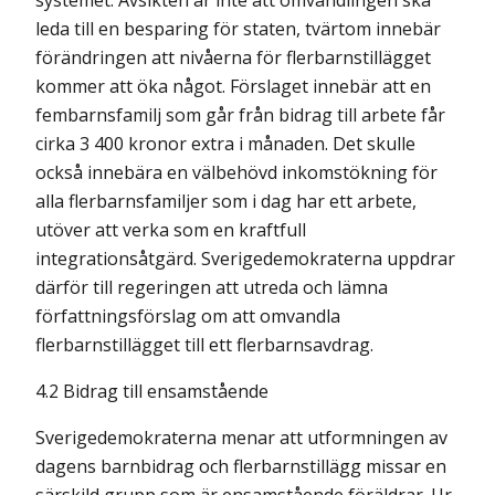
systemet. Avsikten är inte att omvandlingen ska
leda till en besparing för staten, tvärtom innebär
förändringen att nivåerna för flerbarnstillägget
kommer att öka något. Förslaget innebär att en
fembarnsfamilj som går från bidrag till arbete får
cirka 3 400 kronor extra i månaden. Det skulle
också innebära en välbehövd inkomstökning för
alla flerbarns­familjer som i dag har ett arbete,
utöver att verka som en kraftfull
integrationsåtgärd. Sverigedemokraterna uppdrar
därför till regeringen att utreda och lämna
författnings­förslag om att omvandla
flerbarnstillägget till ett flerbarnsavdrag.
4.2 Bidrag till ensamstående
Sverigedemokraterna menar att utformningen av
dagens barnbidrag och flerbarnstillägg missar en