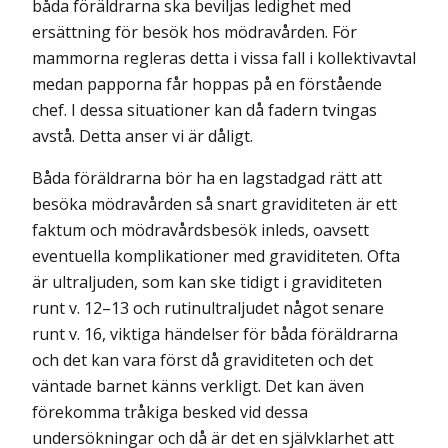
båda föräldrarna ska beviljas ledighet med
ersättning för besök hos mödravården. För
mammorna regleras detta i vissa fall i kollektivavtal
medan papporna får hoppas på en förstående
chef. I dessa situationer kan då fadern tvingas
avstå. Detta anser vi är dåligt.
Båda föräldrarna bör ha en lagstadgad rätt att
besöka mödravården så snart gravidi­teten är ett
faktum och mödravårdsbesök inleds, oavsett
eventuella komplikationer med graviditeten. Ofta
är ultraljuden, som kan ske tidigt i graviditeten
runt v. 12–13 och rutinultraljudet något senare
runt v. 16, viktiga händelser för båda föräldrarna
och det kan vara först då graviditeten och det
väntade barnet känns verkligt. Det kan även
förekomma tråkiga besked vid dessa
undersökningar och då är det en självklarhet att