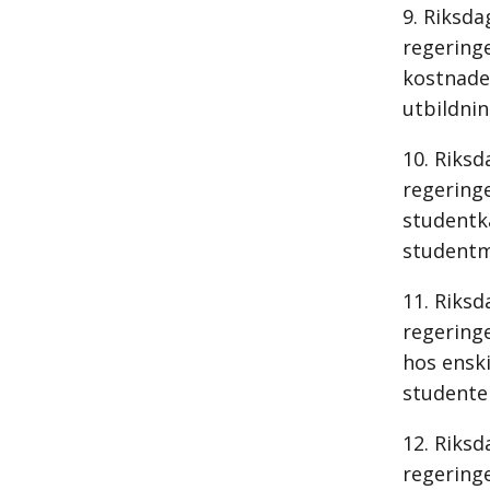
Riksda
regeringe
kostnade
utbildnin
Riksd
regeringe
studentk
studentme
Riksd
regeringe
hos ensk
studenter
Riksd
regeringe