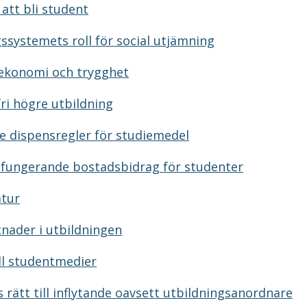
 att bli student
gssystemets roll för social utjämning
 ekonomi och trygghet
fri högre utbildning
e dispensregler för studiemedel
e fungerande bostadsbidrag för studenter
atur
tnader i utbildningen
ill studentmedier
 rätt till inflytande oavsett utbildningsanordnare