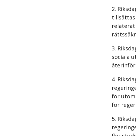
Riksda
tillsätta
relaterat
rättssäkr
Riksda
sociala 
återinför
Riksda
regeringe
för utom
för reger
Riksda
regering
fler stud