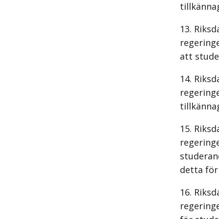
tillkänna
Riksd
regering
att stude
Riksd
regeringe
tillkänna
Riksd
regering
studeran
detta för
Riksd
regering