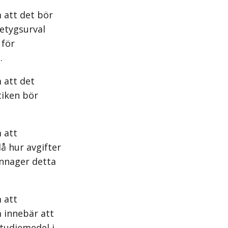
 att det bör
betygsurval
 för
.
 att det
tiken bör
 att
å hur avgifter
ännager detta
 att
 innebär att
studiemedel i