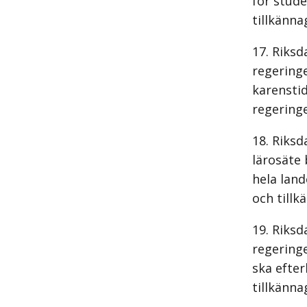
för stude
tillkänna
Riksd
regeringe
karenstid
regering
Riksd
lärosäte
hela land
och tillk
Riksd
regeringe
ska efter
tillkänna