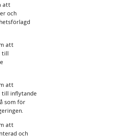
 att
ter och
hetsförlagd
m att
till
de
m att
ill inflytande
vå som för
geringen.
m att
anterad och