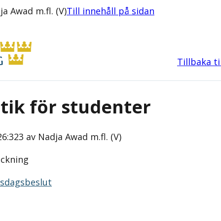
a Awad m.fl. (V)
Till innehåll på sidan
Tillbaka t
itik för studenter
6:323 av Nadja Awad m.fl. (V)
eckning
iksdagsbeslut