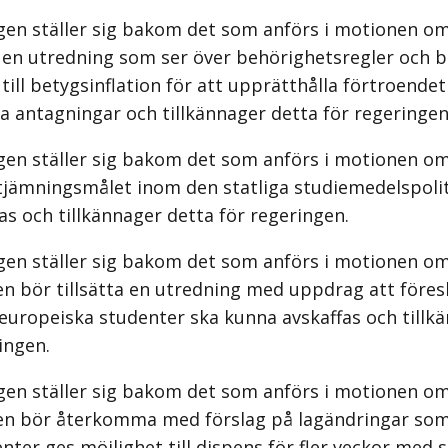
gen ställer sig bakom det som anförs i motionen om
s en utredning som ser över behörighetsregler och 
 till betygsinflation för att upprätthålla förtroendet
a antagningar och tillkännager detta för regeringen
gen ställer sig bakom det som anförs i motionen om
utjämningsmålet inom den statliga studiemedelspoli
as och tillkännager detta för regeringen.
gen ställer sig bakom det som anförs i motionen om
n bör tillsätta en utredning med uppdrag att föresl
europeiska studenter ska kunna avskaffas och tillk
ingen.
gen ställer sig bakom det som anförs i motionen om
en bör återkomma med förslag på lagändringar som
enter ges möjlighet till dispens för fler veckor med 