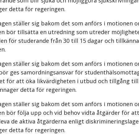
rande som blir sjuka och möjliggöra sjukskrivningar
ger detta för regeringen.
agen ställer sig bakom det som anförs i motionen o
n bör tillsätta en utredning som utreder möjlighete
en för studerande från 30 till 15 dagar och tillkänn
en.
agen ställer sig bakom det som anförs i motionen o
 bör ges samordningsansvar för studenthälsomottag
et för att öka likvärdigheten i utbud och tillgång til
ännager detta för regeringen.
agen ställer sig bakom det som anförs i motionen o
n bör följa upp och vid behov vidta åtgärder för at
leva de aktiva åtgärderna enligt diskrimineringslag
ger detta för regeringen.