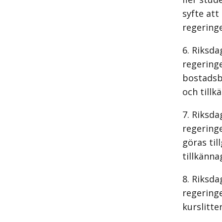
syfte att
regering
Riksda
regeringe
bostadsbi
och tillk
Riksda
regeringe
göras til
tillkänna
Riksda
regering
kurslitte