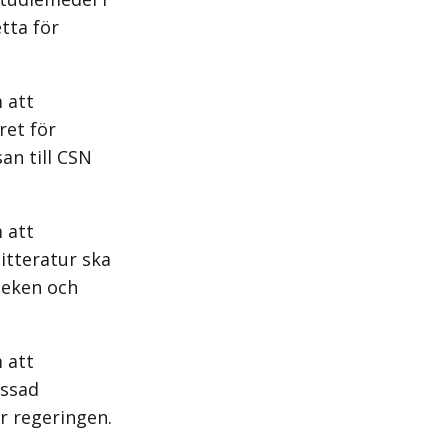
tta för
 att
ret för
an till CSN
 att
litteratur ska
oteken och
 att
assad
ör regeringen.