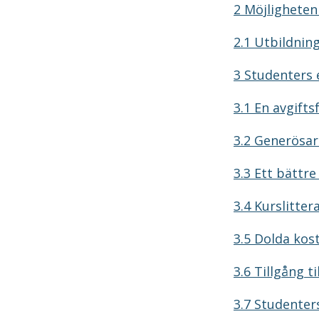
2 Möjligheten
2.1 Utbildnin
3 Studenters
3.1 En avgifts
3.2 Generösar
3.3 Ett bättr
3.4 Kurslitter
3.5 Dolda kos
3.6 Tillgång t
3.7 Studenters