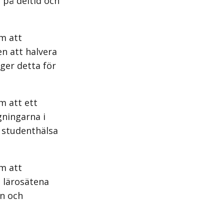
 på deltid och
m att
n att halvera
ager detta för
m att ett
ningarna i
l studenthälsa
m att
t lärosätena
en och