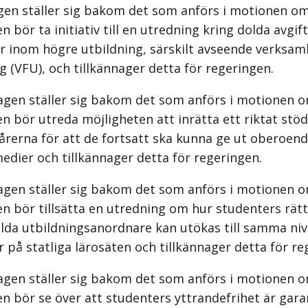
gen ställer sig bakom det som anförs i motionen om
n bör ta initiativ till en utredning kring dolda avgif
r inom högre utbildning, särskilt avseende verksam
g (VFU), och tillkännager detta för regeringen.
agen ställer sig bakom det som anförs i motionen o
n bör utreda möjligheten att inrätta ett riktat stöd 
årerna för att de fortsatt ska kunna ge ut oberoen
dier och tillkännager detta för regeringen.
agen ställer sig bakom det som anförs i motionen o
n bör tillsätta en utredning om hur studenters rätt t
ilda utbildningsanordnare kan utökas till samma ni
 på statliga lärosäten och tillkännager detta för re
agen ställer sig bakom det som anförs i motionen o
n bör se över att studenters yttrandefrihet är gar