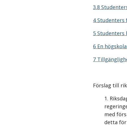
3.8 Studenter
4 Studenters f
5 Studenters 
6 En högskola 
7 Tillgängligh
Förslag till r
Riksda
regeringe
med försl
detta för