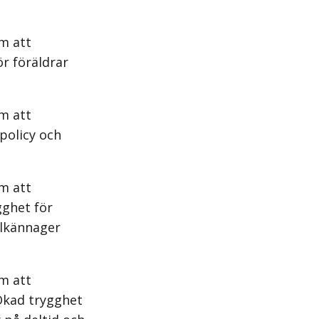
m att
r föräldrar
m att
policy och
m att
gghet för
llkännager
m att
Ökad trygghet