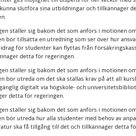
 kunna slutföra sina utbildningar och tillkännager de
en.
gen ställer sig bakom det som anförs i motionen om
n bör tillsätta en utredning som ser över hur ansva
drag för studenter kan flyttas från Försäkringskass
ännager detta för regeringen.
gen ställer sig bakom det som anförs i motionen om
n bör utreda om det ska ställas krav på att all kurs
lgänglig digitalt via högskole- och universitetsbibli
ger detta för regeringen.
gen ställer sig bakom det som anförs i motionen om
en bör utreda hur alla studenter med behov av anp
ratur ska få tillgång till det och tillkännager detta f