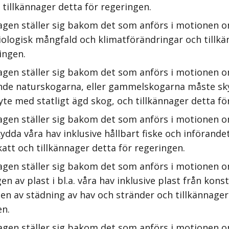
 tillkännager detta för regeringen.
agen ställer sig bakom det som anförs i motionen 
biologisk mångfald och klimatförändringar och tillk
ingen.
agen ställer sig bakom det som anförs i motionen o
nde naturskogarna, eller gammelskogarna måste sky
e med statligt ägd skog, och tillkännager detta fö
agen ställer sig bakom det som anförs i motionen 
kydda våra hav inklusive hållbart fiske och införande
att och tillkännager detta för regeringen.
agen ställer sig bakom det som anförs i motionen 
en av plast i bl.a. våra hav inklusive plast från kon
en av städning av hav och stränder och tillkännager
en.
agen ställer sig bakom det som anförs i motionen o