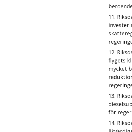
beroende 
Riksd
investeri
skattereg
regering
Riksd
flygets k
mycket b
reduktion
regering
Riksd
dieselsub
för reger
Riksd
likvärdig