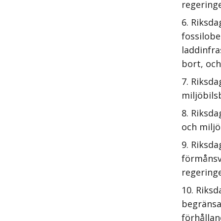
regering
Riksda
fossilobe
laddinfra
bort, och
Riksda
miljöbils
Riksda
och miljö
Riksda
förmånsvä
regering
Riksd
begränsa 
förhållan