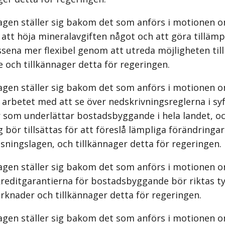
agen ställer sig bakom det som anförs i motionen o
att höja mineralavgiften något och att göra tilläm
ssena mer flexibel genom att utreda möjligheten till
e och tillkännager detta för regeringen.
agen ställer sig bakom det som anförs i motionen o
 arbetet med att se över nedskrivningsreglerna i syf
 som underlättar bostads­byggande i hela landet, oc
 bör tillsättas för att föreslå lämpliga förändringar
sningslagen, och tillkännager detta för regeringen.
agen ställer sig bakom det som anförs i motionen o
kredit­garantierna för bostadsbyggande bör riktas t
rknader och tillkännager detta för regeringen.
agen ställer sig bakom det som anförs i motionen o