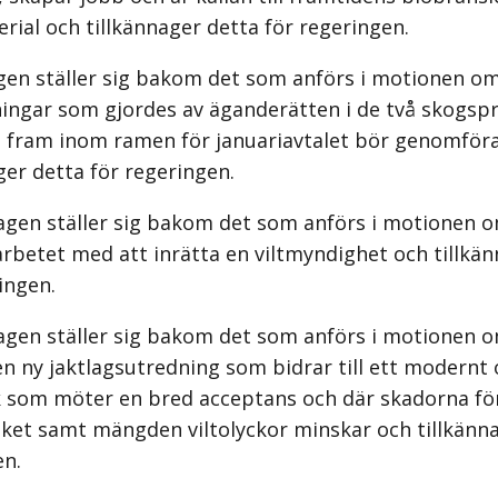
ial och tillkännager detta för regeringen.
gen ställer sig bakom det som anförs i motionen om
ningar som gjordes av äganderätten i de två skogsp
 fram inom ramen för januariavtalet bör genomföras
ger detta för regeringen.
agen ställer sig bakom det som anförs i motionen o
rbetet med att inrätta en viltmyndighet och tillkä
ingen.
agen ställer sig bakom det som anförs i motionen o
 en ny jaktlagsutredning som bidrar till ett modernt
k som möter en bred acceptans och där skadorna för
ket samt mängden viltolyckor minskar och tillkänna
en.