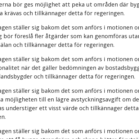
na bör ges möjlighet att peka ut områden där byg
a krävas och tillkännager detta för regeringen.
agen ställer sig bakom det som anförs i motionen o
g bör föreslå fler åtgärder som kan genomföras uta
an och tillkänna­ger detta för regeringen.
agen ställer sig bakom det som anförs i motionen 
onalitet när det gäller bedömningen av bostadsbyg
landsbygder och tillkännager detta för regeringen.
agen ställer sig bakom det som anförs i motionen o
 möjlig­heten till en lägre avstyckningsavgift om de
s understiger ett visst värde och tillkännager detta
en.
agen ställer sig bakom det som anförs i motionen o