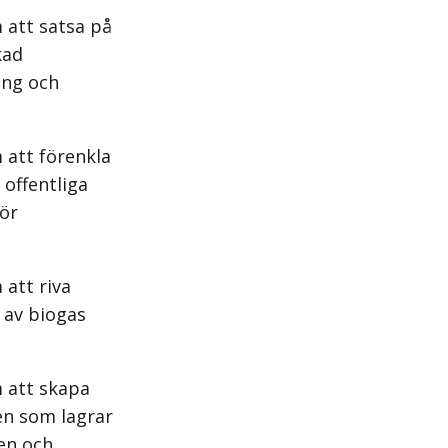
 att satsa på
kad
ing och
 att förenkla
 offentliga
för
att riva
 av biogas
 att skapa
en som lagrar
len och