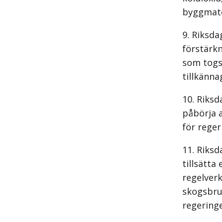
byggmater
Riksda
förstärk
som togs
tillkänna
Riksd
påbörja a
för reger
Riksd
tillsätta
regelver
skogsbru
regering