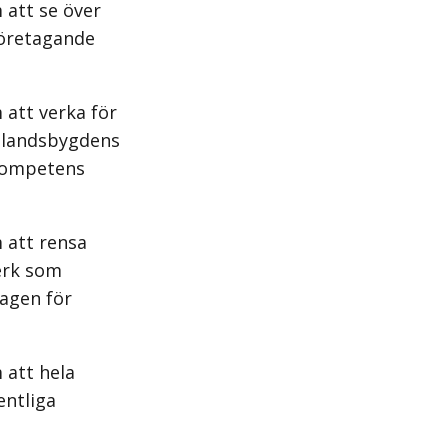
 att se över
företagande
 att verka för
t landsbygdens
 kompetens
 att rensa
erk som
dagen för
 att hela
entliga