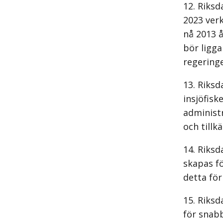
Riksd
2023 verk
nå 2013 
bör ligga
regering
Riksd
insjöfisk
administr
och tillk
Riksd
skapas fö
detta för
Riksd
för snabb