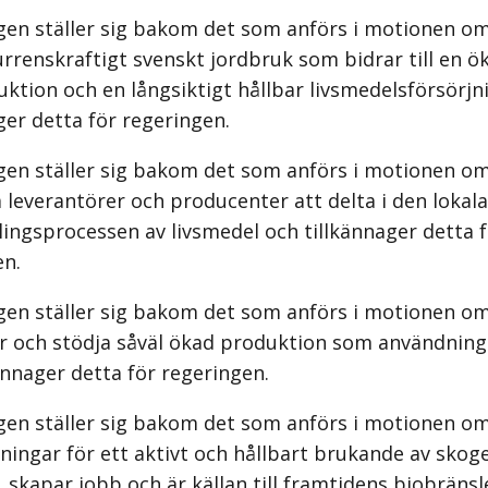
gen ställer sig bakom det som anförs i motionen om
urrenskraftigt svenskt jordbruk som bidrar till en ö
ktion och en långsiktigt hållbar livsmedelsförsörjn
ger detta för regeringen.
gen ställer sig bakom det som anförs i motionen om
a leverantörer och producenter att delta i den lokala
ingsprocessen av livsmedel och tillkännager detta 
en.
gen ställer sig bakom det som anförs i motionen om 
ör och stödja såväl ökad produktion som användning
ännager detta för regeringen.
gen ställer sig bakom det som anförs i motionen om
ningar för ett aktivt och hållbart brukande av skog
, skapar jobb och är källan till framtidens biobräns