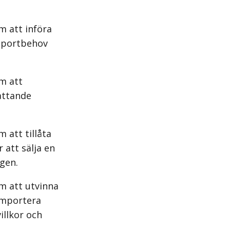
m att införa
nsportbehov
m att
attande
 att tillåta
 att sälja en
ngen.
m att utvinna
 importera
illkor och