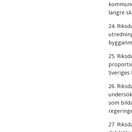
kommuner
längre sk
Riksd
utrednin
bygganmäl
Riksd
proporti
Sveriges 
Riksd
undersöka
som bilda
regering
Riksd