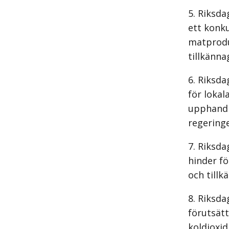
Riksda
ett kon­k
matprodu
tillkänna
Riksda
för lokal
upphandl
regering
Riksda
hinder f
och tillk
Riksda
förutsätt
koldioxid