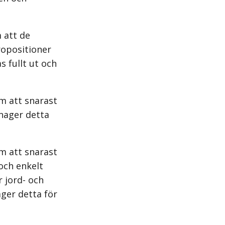
 att de
ropositioner
 fullt ut och
m att snarast
nnager detta
m att snarast
 och enkelt
 jord- och
ger detta för