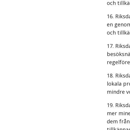
och tillk
Riksd
en genom
och tillk
Riksd
besöksnä
regelföre
Riksd
lokala pr
mindre vo
Riksd
mer miner
dem från
tillkänna