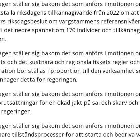
agen ställer sig bakom det som anförs i motionen 
ställa riksdagens tillkännagivande från 2022 om att 
års riksdags­beslut om vargstammens referensnivåer
 i det nedre spannet om 170 individer och tillkännag
en.
agen ställer sig bakom det som anförs i motionen o
ets och det kustnära och regionala fiskets regler och
ation bör ställas i proportion till den verksamhet 
ännager detta för regeringen.
agen ställer sig bakom det som anförs i motionen o
rut­sättningar för en ökad jakt på säl och skarv och
 regeringen.
agen ställer sig bakom det som anförs i motionen o
are tillståndsprocesser för att starta och bedriva 