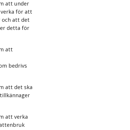
om att under
verka för att
 och att det
er detta för
m att
som bedrivs
m att det ska
 tillkännager
m att verka
vattenbruk