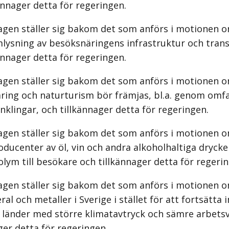
ännager detta för regeringen.
agen ställer sig bakom det som anförs i motionen o
­lysning av besöksnäringens infrastruktur och tra
ännager detta för regeringen.
agen ställer sig bakom det som anförs i motionen o
ring och naturturism bör främjas, bl.a. genom omf
nklingar, och tillkännager detta för regeringen.
agen ställer sig bakom det som anförs i motionen om
odu­center av öl, vin och andra alkoholhaltiga drycker
lym till besökare och tillkännager detta för regeri
agen ställer sig bakom det som anförs i motionen o
al och metaller i Sverige i stället för att fortsätta
 länder med större klimatavtryck och sämre arbetsv
ger detta för regeringen.