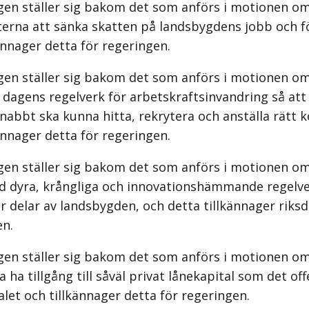
gen ställer sig bakom det som anförs i motionen om
terna att sänka skatten på landsbygdens jobb och 
ännager detta för regeringen.
gen ställer sig bakom det som anförs i motionen om
 dagens regelverk för arbetskraftsinvandring så at
nabbt ska kunna hitta, rekrytera och anställa rätt
ännager detta för regeringen.
gen ställer sig bakom det som anförs i motionen om
d dyra, krångliga och innovationshämmande regelv
 delar av lands­bygden, och detta tillkännager riks
en.
gen ställer sig bakom det som anförs i motionen om
a ha tillgång till såväl privat lånekapital som det off
alet och tillkännager detta för regeringen.