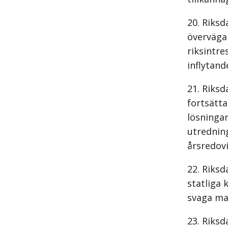
Riksd
överväga 
riksintre
inflytand
Riksd
fortsätta
lösningar
utredning
årsredovi
Riksd
statliga 
svaga ma
Riksd