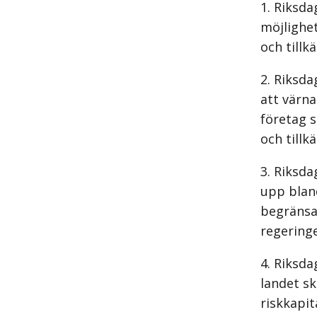
Riksda
möjlighe
och tillk
Riksda
att värna
företag s
och tillk
Riksda
upp blan
begränsar
regering
Riksda
landet sk
riskkapit