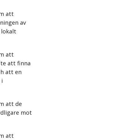
m att
pningen av
 lokalt
m att
te att finna
h att en
 i
m att de
ydligare mot
m att