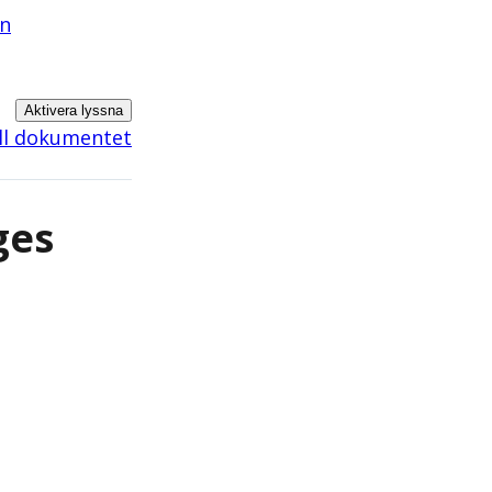
an
Aktivera lyssna
ill dokumentet
ges