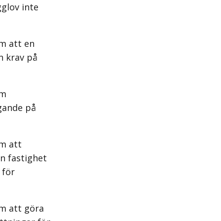
glov inte
m att en
n krav på
om
gande på
m att
n fastighet
 för
m att göra