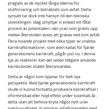
präglats av de mycket långa tiderna för
slutförvaring och betraktats som avfall. Detta
synsätt tar dock inte hänsyn till den tekniska
utvecklingen. Idag utnyttjar vi endast ett fåtal
procent av potentialen i det uran som grävts upp
medan återstoden avses att grävas ned som avfall.
Flera lovande projekt med olika typer av snabba
kärnkraftsreaktorer, som även kallas för fjärde
generationens kärnkraft, pågår just nu. I denna
typ av reaktorer kan det sedan tidigare använda
kärnbränslet istället återanvändas.
Detta är något som öppnar för helt nya
perspektiv. Med fjärde generationens kärnkraft
skulle vi kunna fortsätta producera kärnkraftsel i
oförminskad eller höjd effekt under tusentals år,
detta utan att behöva bryta något nytt uran
överhuvudtaget. Vi minskar avfallsmängden med