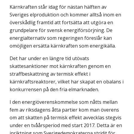
Kärnkraften står idag för nästan hälften av
Sveriges elproduktion och kommer alltså inom en
överskådlig framtid att fortsätta att utgöra en
grundpelare för svensk energiförsörjning. De
energialternativ som regeringen föreslår kan
omöjligen ersätta kärnkraften som energikälla.
Det har under en längre tid utövats
skattesanktioner mot kärnkraften genom en
straffbeskattning av termisk effekt i
kärnkraftsreaktorer, vilket har skapat en obalans i
konkurrensen på den fria elmarknaden.
I den energiöverenskommelse som nåtts mellan
fem av riksdagens åtta partier kom man överens
om att skatten på termisk effekt avvecklas stegvis
under en tvåårsperiod med start 2017. Detta är en
inriktning som Sverigedemokraterna stridit för