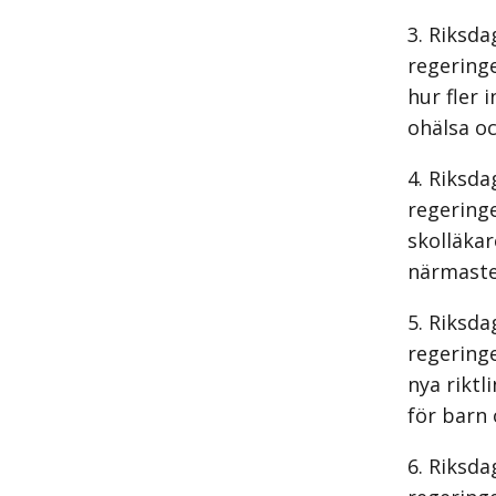
Riksda
regeringe
hur fler 
ohälsa oc
Riksda
regering
skolläkar
närmaste 
Riksda
regeringe
nya rikt
för barn 
Riksda