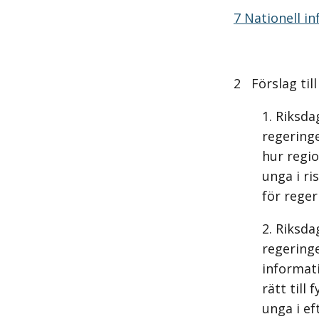
7 Nationell i
2 Förslag til
Riksda
regeringe
hur regi
unga i ri
för reger
Riksda
regering
informat
rätt till
unga i ef