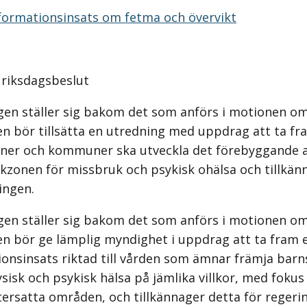
nformationsinsats om fetma och övervikt
l riksdagsbeslut
gen ställer sig bakom det som anförs i motionen om
n bör tillsätta en utredning med uppdrag att ta fr
oner och kommuner ska utveckla det förebyggande a
skzonen för missbruk och psykisk ohälsa och tillkän
ingen.
gen ställer sig bakom det som anförs i motionen om
en bör ge lämplig myndighet i uppdrag att ta fram e
ionsinsats riktad till vården som ämnar främja bar
 fysisk och psykisk hälsa på jämlika villkor, med foku
tersatta områden, och tillkännager detta för regeri