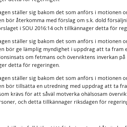
agen ställer sig bakom det som anförs i motionen o
en bör återkomma med förslag om s.k. dold försäljn
örslaget i SOU 2016:14 och tillkännager detta för re
agen ställer sig bakom det som anförs i motionen o
en bör ge lämplig myndighet i uppdrag att ta fram e
ionsinsats om fetmans och överviktens inverkan på 
ger detta för regeringen.
agen ställer sig bakom det som anförs i motionen o
n bör tillsätta en utredning med uppdrag att ta fr
 som krävs för att såväl motverka ohälsosam övervik
soner, och detta tillkännager riksdagen för regerin