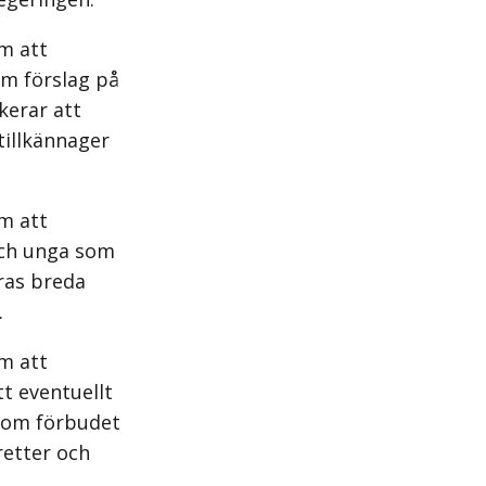
m att
am förslag på
kerar att
tillkännager
m att
och unga som
ras breda
.
m att
t eventuellt
 som förbudet
etter och