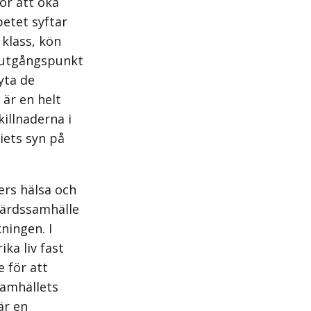
ör att öka
betet syftar
 klass, kön
n utgångspunkt
yta de
 är en helt
killnaderna i
iets syn på
ers hälsa och
färdssamhälle
ningen. I
ka liv fast
e för att
samhällets
är en