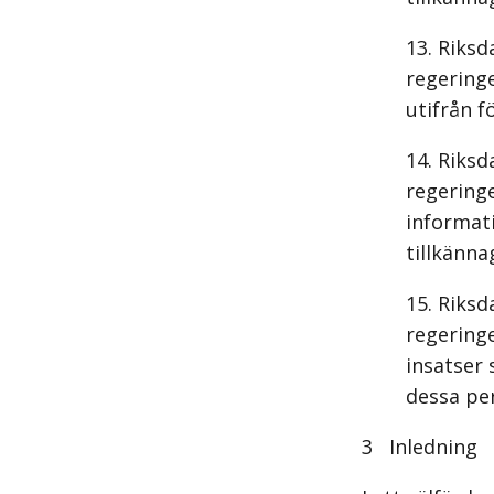
Riksd
regering
utifrån f
Riksd
regering
informat
tillkänna
Riksd
regeringe
insatser
dessa per
3 Inledning