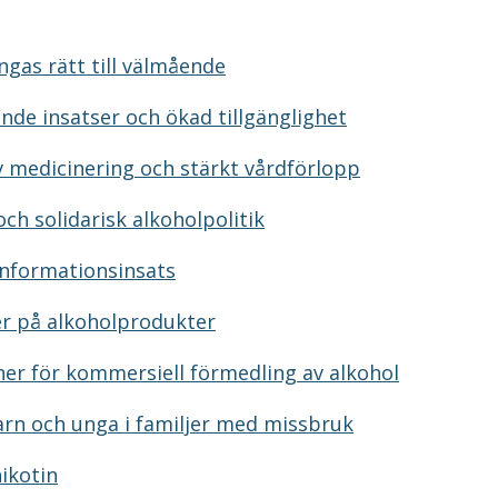
ngas rätt till välmående
nde insatser och ökad tillgänglighet
v medicinering och stärkt vårdförlopp
och solidarisk alkoholpolitik
 informationsinsats
er på alkoholprodukter
oner för kommersiell förmedling av alkohol
 barn och unga i familjer med missbruk
ikotin