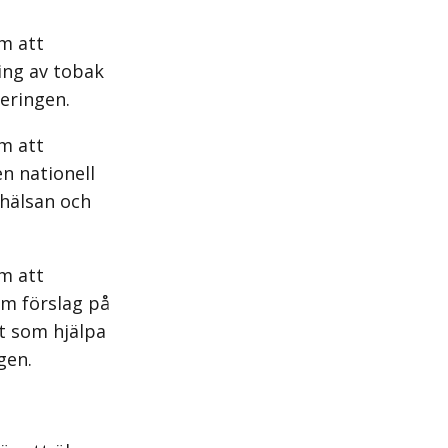
m att
ing av tobak
geringen.
m att
n nationell
hälsan och
m att
am förslag på
t som hjälpa
gen.