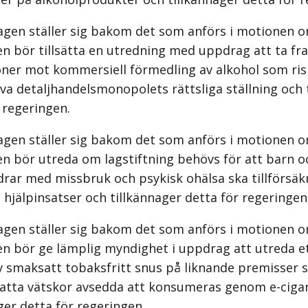
agen ställer sig bakom det som anförs i motionen o
n bör tillsätta en utredning med uppdrag att ta fr
oner mot kommersiell förmedling av alkohol som ris
a detaljhandelsmonopolets rättsliga ställning och 
 regeringen.
agen ställer sig bakom det som anförs i motionen o
en bör utreda om lagstiftning behövs för att barn 
drar med missbruk och psykisk ohälsa ska tillförsäk
 hjälpinsatser och tillkännager detta för regeringen
agen ställer sig bakom det som anförs i motionen o
en bör ge lämplig myndighet i uppdrag att utreda et
v smaksatt tobaksfritt snus på liknande premisser
atta vätskor avsedda att konsumeras genom e-cigar
ger detta för regeringen.