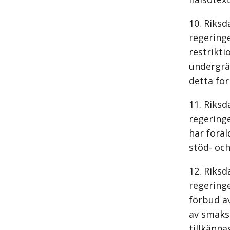
Riksd
regeringe
restrikti
undergräv
detta för
Riksd
regering
har föräl
stöd- och
Riksd
regering
förbud a
av smaks
tillkänna