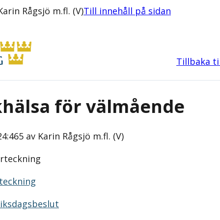
rin Rågsjö m.fl. (V)
Till innehåll på sidan
Tillbaka t
khälsa för välmående
4:465 av Karin Rågsjö m.fl. (V)
rteckning
rteckning
 riksdagsbeslut