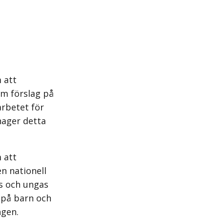
 att
am förslag på
rbetet för
nager detta
 att
n nationell
ns och ungas
s på barn och
ngen.