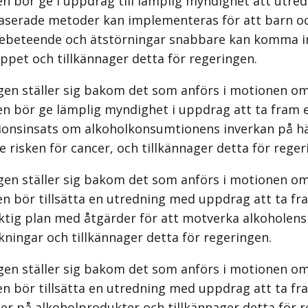
n bör ge i uppdrag till lämplig myndighet att utred
aserade metoder kan implementeras för att barn 
debeteende och ätstörningar snabbare kan komma in
ppet och tillkännager detta för regeringen.
gen ställer sig bakom det som anförs i motionen om
en bör ge lämplig myndighet i uppdrag att ta fram e
ionsinsats om alkoholkonsumtionens inverkan på h
 risken för cancer, och tillkännager detta för reger
gen ställer sig bakom det som anförs i motionen om
n bör tillsätta en utredning med uppdrag att ta fr
iktig plan med åtgärder för att motverka alkoholens
ningar och tillkännager detta för regeringen.
gen ställer sig bakom det som anförs i motionen om
n bör tillsätta en utredning med uppdrag att ta fra
er på alkoholprodukter och tillkännager detta för r