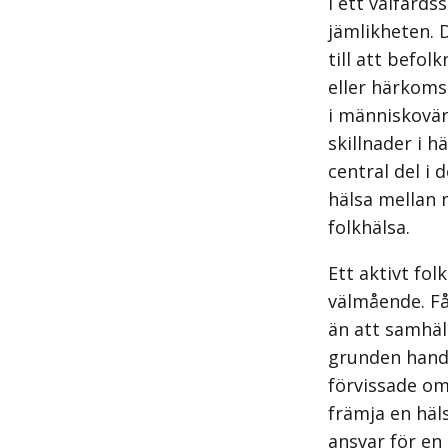
I ett välfärd
jämlikheten. 
till att befol
eller härkoms
i människovärd
skillnader i h
central del i 
hälsa mellan 
folkhälsa.
Ett aktivt fo
välmående. Få
än att samhäl
grunden handla
förvissade om 
främja en häl
ansvar för e