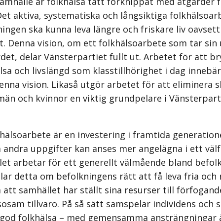
ssamhälle är folkhälsa tätt förknippat med åtgärder f
Det aktiva, systematiska och långsiktiga folkhälsoar
kningen ska kunna leva längre och friskare liv oavsett
t. Denna vision, om ett folkhälsoarbete som tar si
et, delar Vänsterpartiet fullt ut. Arbetet för att br
älsa och livslängd som klasstillhörighet i dag innebär
denna vision. Likaså utgör arbetet för att eliminera s
män och kvinnor en viktig grundpelare i Vänsterpart
lkhälsoarbete är en investering i framtida generation
 andra uppgifter kan anses mer angelägna i ett väl
let arbetar för ett generellt välmående bland befolk
r detta om befolkningens rätt att få leva fria och ri
att samhället har ställt sina resurser till förfogand
sosam tillvaro. På så sätt samspelar individens och 
n god folkhälsa – med gemensamma ansträngningar 