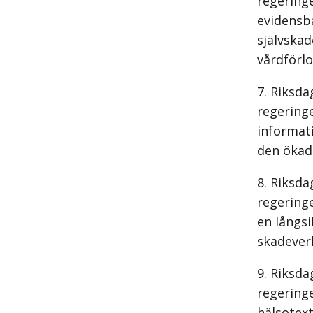
regeringe
evidensb
självska
vårdförlo
Riksda
regering
informat
den ökade
Riksda
regeringe
en långs
skadeverk
Riksda
regeringe
hälsotext