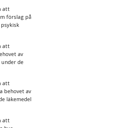
 att
am förslag på
 psykisk
 att
ehovet av
r under de
 att
da behovet av
nde läkemedel
 att