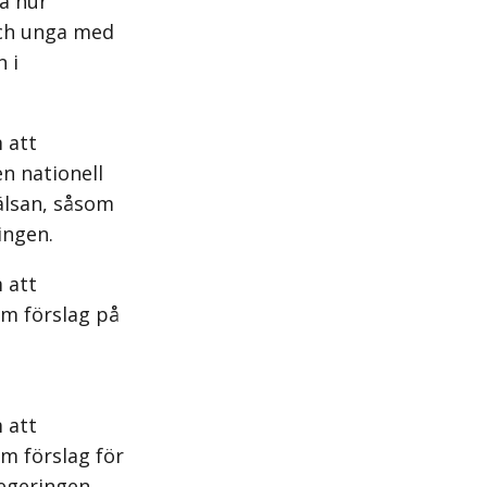
a hur
och unga med
 i
 att
n nationell
älsan, såsom
ingen.
 att
am förslag på
 att
m förslag för
egeringen.