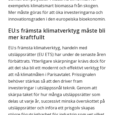
exempelvis klimatsmart biomassa från skogen.
Mer måste göras för att öka investe­ringarna och
innovationsgraden i den europeiska bioekonomin.
EU:s främsta klimatverktyg måste bli
mer kraftfullt
EU:s främsta klimatverktyg, handeln med
utsläppsrätter (EU ETS) har under de senaste åren
förbättrats. Ytterligare skärpningar krävs dock för
att det ska bli ett modernt och effektivt verktyg för
att nå klimatmålen i Parisavtalet. Prissignalen
behöver stärkas så att den driver fram
investeringar i utsläppssnål teknik. Genom att
skärpa taket för hur många utsläppsrätter som
delas ut varje år, successivt minska överskottet på
utsläpps­rätter och införa ett prisgolv skapas
större förutsägbarhet för industrin som vet vilket