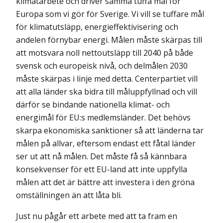
klimatarbete och driver samma tuffa mål för
Europa som vi gör för Sverige. Vi vill se tuffare mål
för klimatutsläpp, energieffek­tivisering och
andelen förnybar energi. Målen måste skärpas till
att motsvara noll nettoutsläpp till 2040 på både
svensk och europeisk nivå, och delmålen 2030
måste skärpas i linje med detta. Centerpartiet vill
att alla länder ska bidra till måluppfyllnad och vill
därför se bindande nationella klimat- och
energimål för EU:s medlemsländer. Det behövs
skarpa ekonomiska sanktioner så att länderna tar
målen på allvar, eftersom endast ett fåtal länder
ser ut att nå målen. Det måste få så kännbara
konsekvenser för ett EU-land att inte uppfylla
målen att det är bättre att investera i den gröna
omställningen än att låta bli.
Just nu pågår ett arbete med att ta fram en