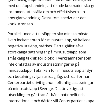
med utsläppshandeln, att ökade kostnader ska ge
incitament att ställa om och effektivi­sera sin
energianvändning. Dessutom snedvrider det
konkurrensen.
Parallellt med att utsläppen ska minska måste
även incitamenten för minusutsläpp, så kallade
negativa utsläpp, stärkas. Detta gäller såväl
storskaliga satsningar på minus­utsläpp som
småskalig teknik för biokol i verksamheter som
inte omfattas av industri­satsningarna på
minusutsläpp. Tekniken för minusutsläpp är dyr
och betalningsviljan är idag låg, och därför har
Centerpartiet drivit igenom offentliga satsningar
på minus­utsläpp i Sverige. Det är viktigt att
utvecklingen går framåt både nationellt och
interna­tionellt och därför vill Centerpartiet skapa