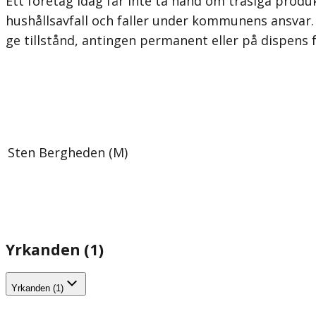
Ett företag idag får inte ta hand om trasiga prod
hushållsavfall och faller under kommunens ansvar.
ge tillstånd, antingen permanent eller på dispens f
Sten Bergheden (M)
Yrkanden (1)
Yrkanden (1)