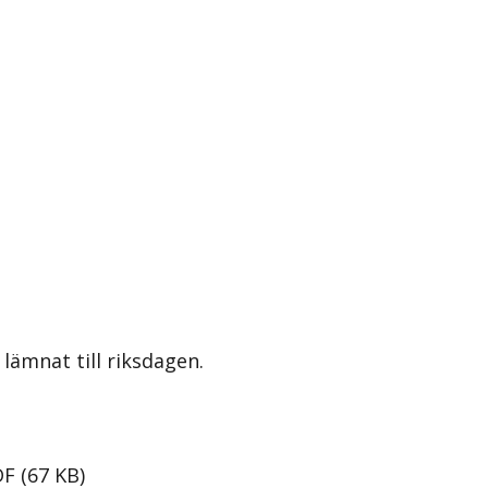
lämnat till riksdagen.
DF
(
67
KB
)