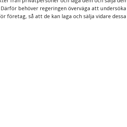
ukter från privatpersoner och laga dem och sälja de
 Därför behöver regeringen överväga att undersöka m
ör företag, så att de kan laga och sälja vidare dessa