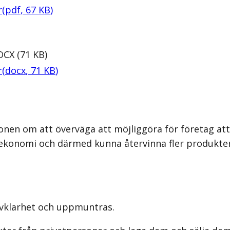
r
(
pdf
,
67
KB
)
OCX
(
71
KB
)
r
(
docx
,
71
KB
)
nen om att överväga att möjliggöra för företag att 
r ekonomi och därmed kunna återvinna fler produkter
lvklarhet och uppmuntras.