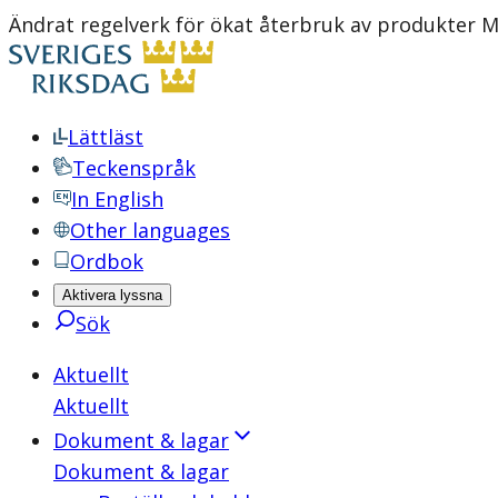
Ändrat regelverk för ökat återbruk av produkter 
Lättläst
Teckenspråk
In English
Other languages
Ordbok
Aktivera lyssna
Sök
Aktuellt
Aktuellt
Dokument & lagar
Dokument & lagar