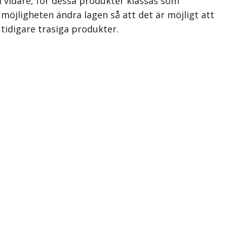
m vidare, för dessa produkter klassas som
öjligheten ändra lagen så att det är möjligt att
 tidigare trasiga produkter.