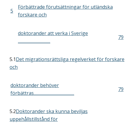
Förbättrade förutsättningar för utländska
5
forskare och
doktorander att verka i Sverige
79
....................................
5.1
Det migrationsrättsliga regelverket för forskare
och
doktorander behöver
79
förbättras.............................................
5.2
Doktorander ska kunna beviljas
uppehållstillstånd för