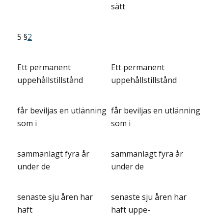
sätt
5 §
2
Ett permanent
Ett permanent
uppehållstillstånd
uppehållstillstånd
får beviljas en utlänning
får beviljas en utlänning
som i
som i
sammanlagt fyra år
sammanlagt fyra år
under de
under de
senaste sju åren har
senaste sju åren har
haft
haft uppe-