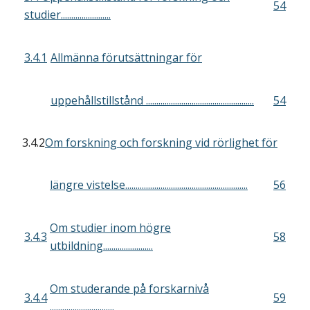
54
studier........................
3.4.1
Allmänna förutsättningar för
uppehållstillstånd ....................................................
54
3.4.2
Om forskning och forskning vid rörlighet för
längre vistelse...........................................................
56
Om studier inom högre
3.4.3
58
utbildning........................
Om studerande på forskarnivå
3.4.4
59
...............................