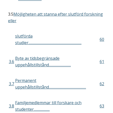
3.5
Möjligheten att stanna efter slutförd forskning
eller
slutförda
60
studier......................................................................
Byte av tidsbegränsade
3.6
61
uppehållstillstånd.............................
Permanent
3.7
62
uppehållstillstånd.................................................
Familjemedlemmar till forskare och
3.8
63
studenter.....................