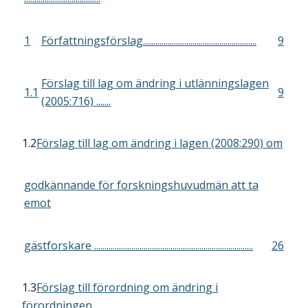
1
Författningsförslag.......................................................
9
Förslag till lag om ändring i utlänningslagen
1.1
9
(2005:716) .......
1.2
Förslag till lag om ändring i lagen (2008:290) om
godkännande för forskningshuvudmän att ta
emot
gästforskare .............................................................................
26
1.3
Förslag till förordning om ändring i
förordningen