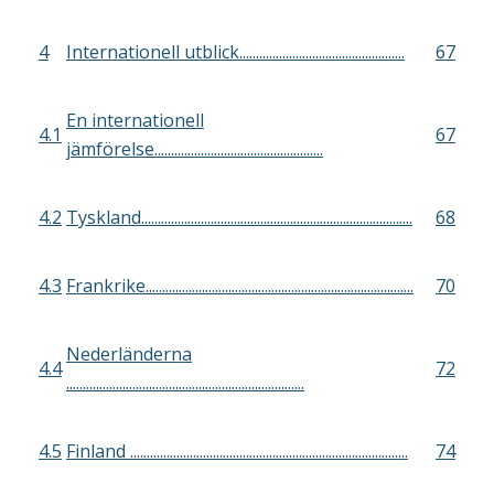
4
Internationell utblick..................................................
67
En internationell
4.1
67
jämförelse...................................................
4.2
Tyskland..................................................................................
68
4.3
Frankrike.................................................................................
70
Nederländerna
4.4
72
........................................................................
4.5
Finland ....................................................................................
74