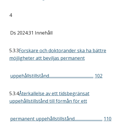
4
Ds 2024:31
Innehåll
5.3.3
Forskare och doktorander ska ha bättre
möjligheter att beviljas permanent
uppehållstillstånd...................................................
102
5.3.4
Återkallelse av ett tidsbegränsat
uppehållstillstånd till förmån för ett
permanent uppehållstillstånd................................
110