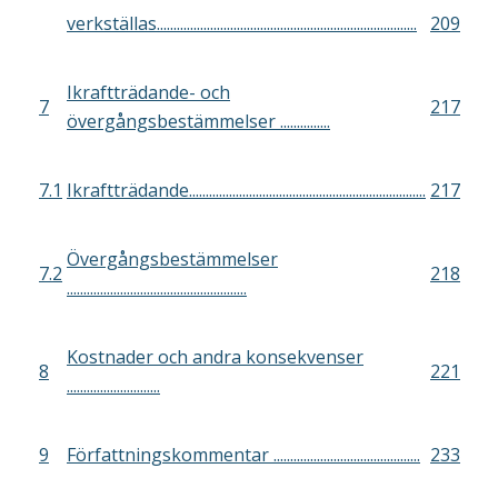
verkställas..............................................................................
209
Ikraftträdande- och
7
217
övergångsbestämmelser ...............
7.1
Ikraftträdande.......................................................................
217
Övergångsbestämmelser
7.2
218
......................................................
Kostnader och andra konsekvenser
8
221
............................
9
Författningskommentar ............................................
233