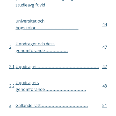
studieavgift vid
universitet och
44
högskolor.......................................................
Uppdraget och dess
2
47
genomförande..............................
2.1
Uppdraget................................................................................
47
Uppdragets
2.2
48
genomförande.....................................................
3
Gällande rätt.............................................................
51