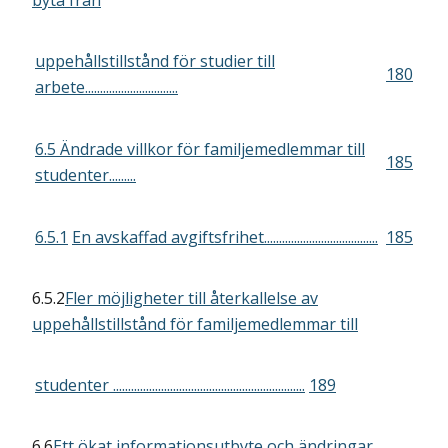
byta från
uppehållstillstånd för studier till
180
arbete...............................
6.5 Ändrade villkor för familjemedlemmar till
185
studenter.........
6.5.1
En avskaffad avgiftsfrihet......................................
185
6.5.2
Fler möjligheter till återkallelse av
uppehållstillstånd för familjemedlemmar till
studenter ................................................................
189
6.6
Ett ökat informationsutbyte och ändringar