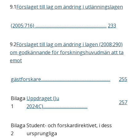
9.1
Förslaget till lag om ändring i utlänningslagen
(2005:716) .............................................................................
233
9.2
Förslaget till lag om ändring i lagen (2008:290)
om godkännande för forskningshuvudmän att ta
emot
gästforskare...........................................................................
255
Bilaga
Uppdraget (Ju
257
1
2024:C)................................................
Bilaga
Student- och forskardirektivet, i dess
2
ursprungliga