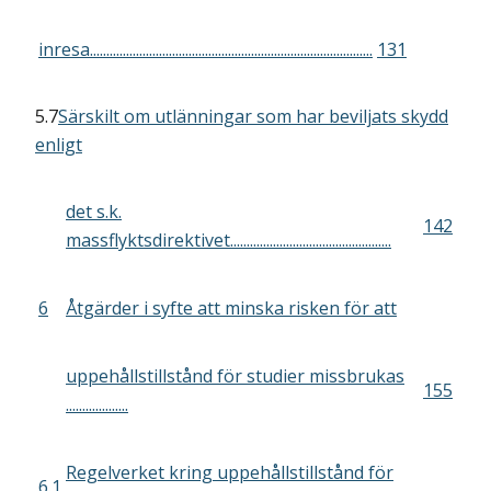
inresa......................................................................................
131
5.7
Särskilt om utlänningar som har beviljats skydd
enligt
det s.k.
142
massflyktsdirektivet.................................................
6
Åtgärder i syfte att minska risken för att
uppehållstillstånd för studier missbrukas
155
...................
Regelverket kring uppehållstillstånd för
6.1