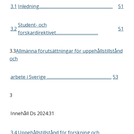
3.1
Inledning..................................................................................
51
Student- och
3.2
51
forskardirektivet...............................................
3.3
Allmänna förutsättningar för uppehållstillstånd
och
arbete i Sverige ........................................................................
53
3
Innehåll
Ds 2024:31
3.4 Uppehållstillstånd för forskning och