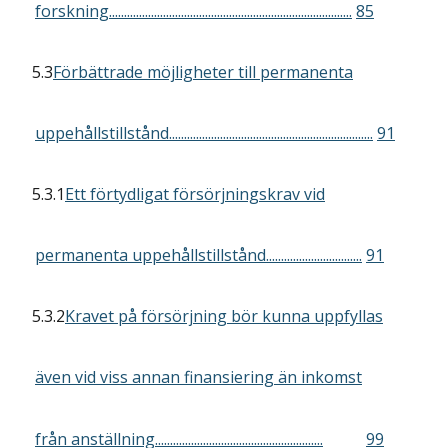
forskning.................................................................................
85
5.3
Förbättrade möjligheter till permanenta
uppehållstillstånd....................................................................
91
5.3.1
Ett förtydligat försörjningskrav vid
permanenta uppehållstillstånd................................
91
5.3.2
Kravet på försörjning bör kunna uppfyllas
även vid viss annan finansiering än inkomst
från anställning........................................................
99