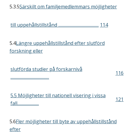
5.3.5
Särskilt om familjemedlemmars möjligheter
till uppehållstillstånd .............................................
114
5.4
Längre uppehållstillstånd efter slutförd
forskning eller
slutförda studier på forskarnivå
116
...........................................
5.5 Möjligheter till nationell visering i vissa
121
fall........................
5.6
Fler möjligheter till byte av uppehållstillstånd
efter