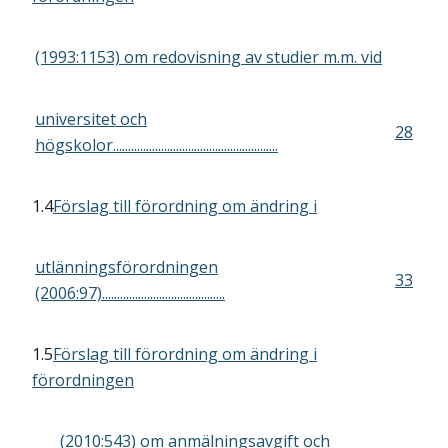
(1993:1153) om redovisning av studier m.m. vid
universitet och
28
högskolor.......................................................
1.4
Förslag till förordning om ändring i
utlänningsförordningen
33
(2006:97).........................................
1.5
Förslag till förordning om ändring i
förordningen
(2010:543) om anmälningsavgift och