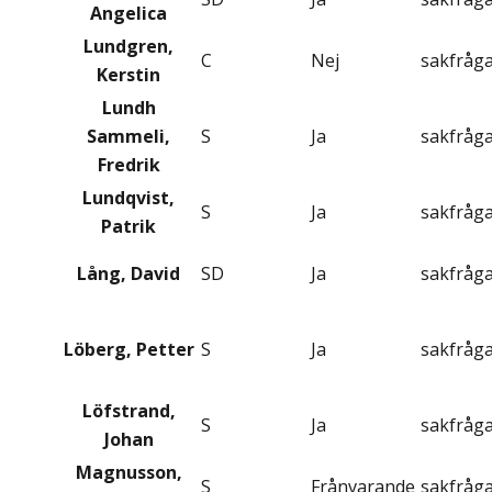
Angelica
Lundgren,
C
Nej
sakfråg
Kerstin
Lundh
Sammeli,
S
Ja
sakfråg
Fredrik
Lundqvist,
S
Ja
sakfråg
Patrik
Lång, David
SD
Ja
sakfråg
Löberg, Petter
S
Ja
sakfråg
Löfstrand,
S
Ja
sakfråg
Johan
Magnusson,
S
Frånvarande
sakfråg