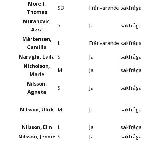
Morell,
SD
Frånvarande
sakfråg
Thomas
Muranovic,
S
Ja
sakfråg
Azra
Mårtensen,
L
Frånvarande
sakfråg
Camilla
Naraghi, Laila
S
Ja
sakfråg
Nicholson,
M
Ja
sakfråg
Marie
Nilsson,
S
Ja
sakfråg
Agneta
Nilsson, Ulrik
M
Ja
sakfråg
Nilsson, Elin
L
Ja
sakfråg
Nilsson, Jennie
S
Ja
sakfråg