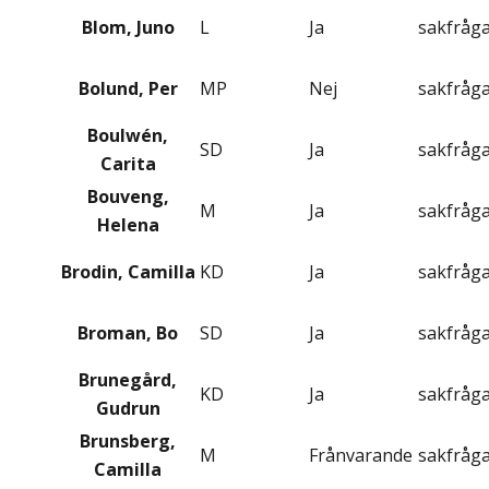
Blom, Juno
L
Ja
sakfråg
Bolund, Per
MP
Nej
sakfråg
Boulwén,
SD
Ja
sakfråg
Carita
Bouveng,
M
Ja
sakfråg
Helena
Brodin, Camilla
KD
Ja
sakfråg
Broman, Bo
SD
Ja
sakfråg
Brunegård,
KD
Ja
sakfråg
Gudrun
Brunsberg,
M
Frånvarande
sakfråg
Camilla