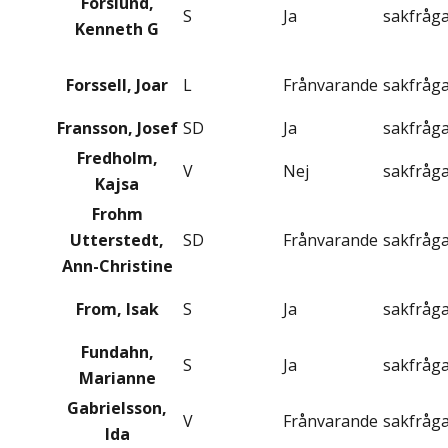
Forslund,
S
Ja
sakfråg
Kenneth G
Forssell, Joar
L
Frånvarande
sakfråg
Fransson, Josef
SD
Ja
sakfråg
Fredholm,
V
Nej
sakfråg
Kajsa
Frohm
Utterstedt,
SD
Frånvarande
sakfråg
Ann-Christine
From, Isak
S
Ja
sakfråg
Fundahn,
S
Ja
sakfråg
Marianne
Gabrielsson,
V
Frånvarande
sakfråg
Ida