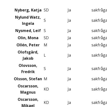
Nyberg, Katja
SD
Ja
sakfråg
Nylund Watz,
S
Ja
sakfråg
Ingela
Nysmed, Leif
S
Ja
sakfråg
Olin, Mona
SD
Ja
sakfråg
Ollén, Peter
M
Ja
sakfråg
Olofsgård,
L
Ja
sakfråg
Jakob
Olovsson,
S
Ja
sakfråg
Fredrik
Olsson, Stefan
M
Ja
sakfråg
Oscarsson,
KD
Ja
sakfråg
Magnus
Oscarsson,
KD
Ja
sakfråg
Mikael