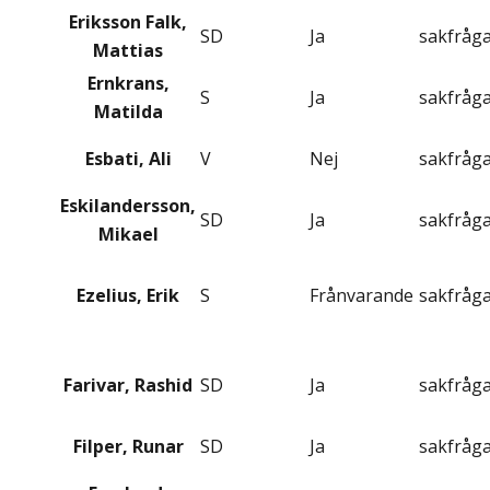
Eriksson Falk,
SD
Ja
sakfråg
Mattias
Ernkrans,
S
Ja
sakfråg
Matilda
Esbati, Ali
V
Nej
sakfråg
Eskilandersson,
SD
Ja
sakfråg
Mikael
Ezelius, Erik
S
Frånvarande
sakfråg
Farivar, Rashid
SD
Ja
sakfråg
Filper, Runar
SD
Ja
sakfråg