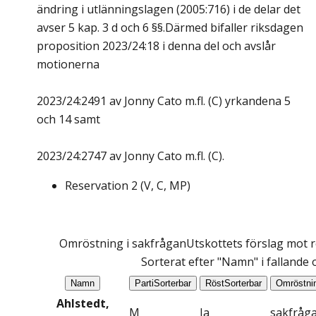
ändring i utlänningslagen (2005:716) i de delar det
avser 5 kap. 3 d och 6 §§.Därmed bifaller riksdagen
proposition 2023/24:18 i denna del och avslår
motionerna
2023/24:2491 av Jonny Cato m.fl. (C) yrkandena 5
och 14 samt
2023/24:2747 av Jonny Cato m.fl. (C).
Reservation
2
(
V, C, MP
)
Omröstning i sakfrågan
Utskottets förslag mot r
Sorterat efter "Namn" i fallande
Namn
Parti
Sorterbar
Röst
Sorterbar
Omröstni
Ahlstedt,
M
Ja
sakfråg