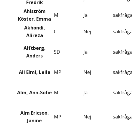
Fredrik
Ahlström
M
Ja
sakfråg
Köster, Emma
Akhondi,
C
Nej
sakfråg
Alireza
Alftberg,
SD
Ja
sakfråg
Anders
Ali Elmi, Leila
MP
Nej
sakfråg
Alm, Ann-Sofie
M
Ja
sakfråg
Alm Ericson,
MP
Nej
sakfråg
Janine