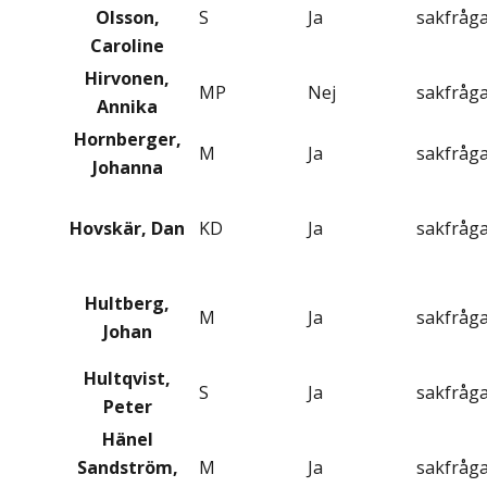
Olsson,
S
Ja
sakfråg
Caroline
Hirvonen,
MP
Nej
sakfråg
Annika
Hornberger,
M
Ja
sakfråg
Johanna
Hovskär, Dan
KD
Ja
sakfråg
Hultberg,
M
Ja
sakfråg
Johan
Hultqvist,
S
Ja
sakfråg
Peter
Hänel
Sandström,
M
Ja
sakfråg