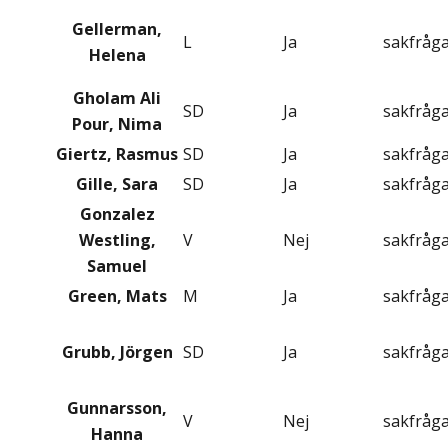
Gellerman,
L
Ja
sakfråg
Helena
Gholam Ali
SD
Ja
sakfråg
Pour, Nima
Giertz, Rasmus
SD
Ja
sakfråg
Gille, Sara
SD
Ja
sakfråg
Gonzalez
Westling,
V
Nej
sakfråg
Samuel
Green, Mats
M
Ja
sakfråg
Grubb, Jörgen
SD
Ja
sakfråg
Gunnarsson,
V
Nej
sakfråg
Hanna