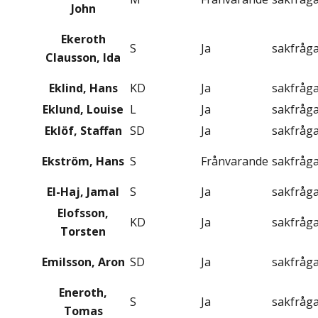
John
Ekeroth
S
Ja
sakfråg
Clausson, Ida
Eklind, Hans
KD
Ja
sakfråg
Eklund, Louise
L
Ja
sakfråg
Eklöf, Staffan
SD
Ja
sakfråg
Ekström, Hans
S
Frånvarande
sakfråg
El-Haj, Jamal
S
Ja
sakfråg
Elofsson,
KD
Ja
sakfråg
Torsten
Emilsson, Aron
SD
Ja
sakfråg
Eneroth,
S
Ja
sakfråg
Tomas