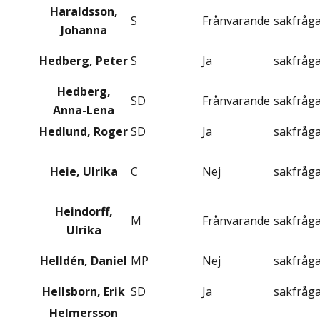
Haraldsson,
S
Frånvarande
sakfråg
Johanna
Hedberg, Peter
S
Ja
sakfråg
Hedberg,
SD
Frånvarande
sakfråg
Anna-Lena
Hedlund, Roger
SD
Ja
sakfråg
Heie, Ulrika
C
Nej
sakfråg
Heindorff,
M
Frånvarande
sakfråg
Ulrika
Helldén, Daniel
MP
Nej
sakfråg
Hellsborn, Erik
SD
Ja
sakfråg
Helmersson