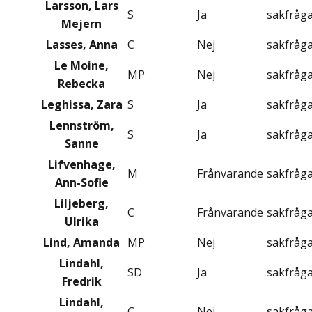
Larsson, Lars
S
Ja
sakfråg
Mejern
Lasses, Anna
C
Nej
sakfråg
Le Moine,
MP
Nej
sakfråg
Rebecka
Leghissa, Zara
S
Ja
sakfråg
Lennström,
S
Ja
sakfråg
Sanne
Lifvenhage,
M
Frånvarande
sakfråg
Ann-Sofie
Liljeberg,
C
Frånvarande
sakfråg
Ulrika
Lind, Amanda
MP
Nej
sakfråg
Lindahl,
SD
Ja
sakfråg
Fredrik
Lindahl,
C
Nej
sakfråg