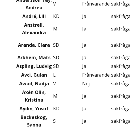
Andersson Tay,
V
Frånvarande
sakfråg
Andrea
André, Lili
KD
Ja
sakfråg
Anstrell,
M
Ja
sakfråg
Alexandra
Aranda, Clara
SD
Ja
sakfråg
Arkhem, Mats
SD
Ja
sakfråg
Aspling, Ludvig
SD
Ja
sakfråg
Avci, Gulan
L
Frånvarande
sakfråg
Awad, Nadja
V
Nej
sakfråg
Axén Olin,
M
Ja
sakfråg
Kristina
Aydin, Yusuf
KD
Ja
sakfråg
Backeskog,
S
Ja
sakfråg
Sanna