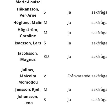
Marie-Louise
Håkansson,
S
Ja
sakfråg
Per-Arne
Höglund, Malin
M
Ja
sakfråg
Högström,
M
Ja
sakfråg
Caroline
Isacsson, Lars
S
Ja
sakfråg
Jacobsson,
KD
Ja
sakfråg
Magnus
Jallow,
Malcolm
V
Frånvarande
sakfråg
Momodou
Jansson, Kjell
M
Ja
sakfråg
Johansson,
S
Ja
sakfråg
Lena