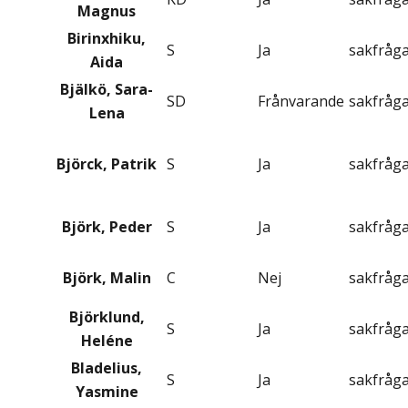
Magnus
Birinxhiku,
S
Ja
sakfråg
Aida
Bjälkö, Sara-
SD
Frånvarande
sakfråg
Lena
Björck, Patrik
S
Ja
sakfråg
Björk, Peder
S
Ja
sakfråg
Björk, Malin
C
Nej
sakfråg
Björklund,
S
Ja
sakfråg
Heléne
Bladelius,
S
Ja
sakfråg
Yasmine