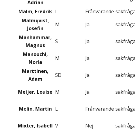
Adrian
Malm, Fredrik
L
Frånvarande
sakfråg
Malmqvist,
M
Ja
sakfråg
Josefin
Manhammar,
S
Ja
sakfråg
Magnus
Manouchi,
M
Ja
sakfråg
Noria
Marttinen,
SD
Ja
sakfråg
Adam
Meijer, Louise
M
Ja
sakfråg
Melin, Martin
L
Frånvarande
sakfråg
Mixter, Isabell
V
Nej
sakfråg