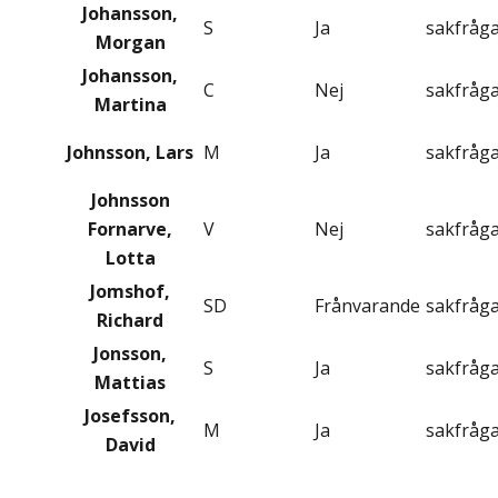
Johansson,
S
Ja
sakfråg
Morgan
Johansson,
C
Nej
sakfråg
Martina
Johnsson, Lars
M
Ja
sakfråg
Johnsson
Fornarve,
V
Nej
sakfråg
Lotta
Jomshof,
SD
Frånvarande
sakfråg
Richard
Jonsson,
S
Ja
sakfråg
Mattias
Josefsson,
M
Ja
sakfråg
David