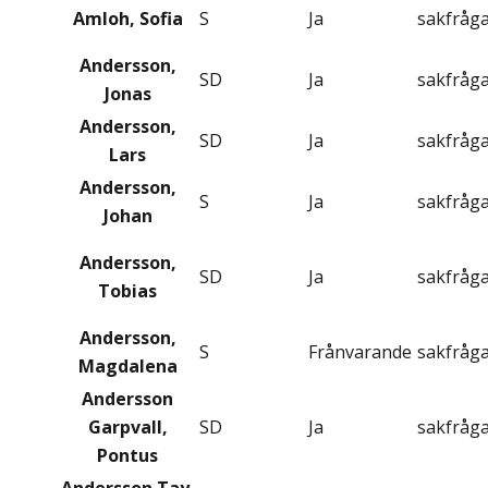
Amloh, Sofia
S
Ja
sakfråg
Andersson,
SD
Ja
sakfråg
Jonas
Andersson,
SD
Ja
sakfråg
Lars
Andersson,
S
Ja
sakfråg
Johan
Andersson,
SD
Ja
sakfråg
Tobias
Andersson,
S
Frånvarande
sakfråg
Magdalena
Andersson
Garpvall,
SD
Ja
sakfråg
Pontus