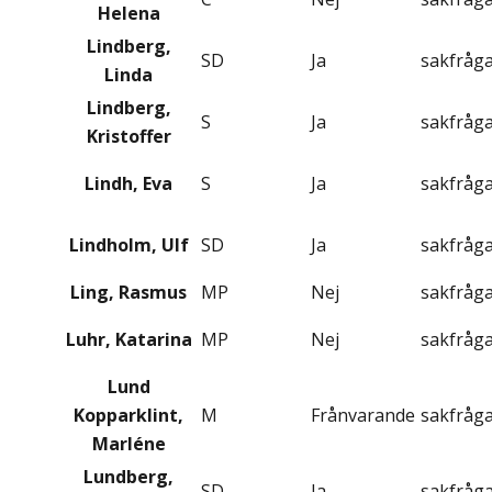
Helena
Lindberg,
SD
Ja
sakfråg
Linda
Lindberg,
S
Ja
sakfråg
Kristoffer
Lindh, Eva
S
Ja
sakfråg
Lindholm, Ulf
SD
Ja
sakfråg
Ling, Rasmus
MP
Nej
sakfråg
Luhr, Katarina
MP
Nej
sakfråg
Lund
Kopparklint,
M
Frånvarande
sakfråg
Marléne
Lundberg,
SD
Ja
sakfråg