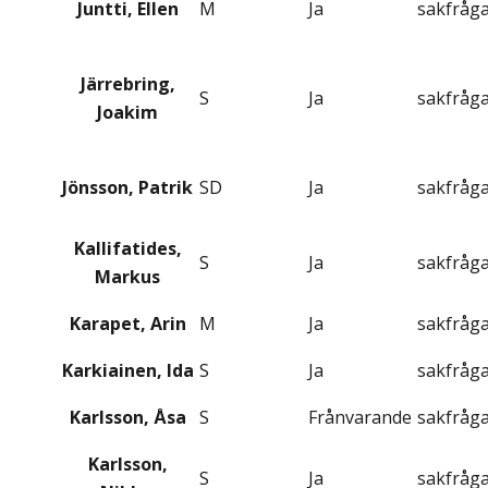
Juntti, Ellen
M
Ja
sakfråg
Järrebring,
S
Ja
sakfråg
Joakim
Jönsson, Patrik
SD
Ja
sakfråg
Kallifatides,
S
Ja
sakfråg
Markus
Karapet, Arin
M
Ja
sakfråg
Karkiainen, Ida
S
Ja
sakfråg
Karlsson, Åsa
S
Frånvarande
sakfråg
Karlsson,
S
Ja
sakfråg