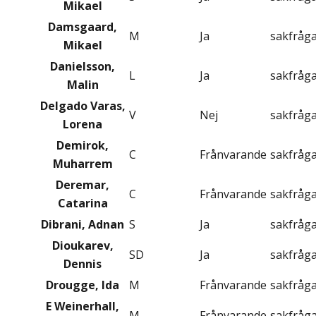
Mikael
Damsgaard,
M
Ja
sakfråg
Mikael
Danielsson,
L
Ja
sakfråg
Malin
Delgado Varas,
V
Nej
sakfråg
Lorena
Demirok,
C
Frånvarande
sakfråg
Muharrem
Deremar,
C
Frånvarande
sakfråg
Catarina
Dibrani, Adnan
S
Ja
sakfråg
Dioukarev,
SD
Ja
sakfråg
Dennis
Drougge, Ida
M
Frånvarande
sakfråg
E Weinerhall,
M
Frånvarande
sakfråg