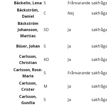
Bäckelin, Lena
S
Frånvarande
sakfråg
Bäckström,
C
Nej
sakfråg
Daniel
Bäckström
Johansson,
SD
Ja
sakfråg
Mattias
Büser, Johan
S
Ja
sakfråg
Carlsson,
KD
Ja
sakfråg
Christian
Carlsson, Rose-
S
Frånvarande
sakfråg
Marie
Carlsson,
M
Ja
sakfråg
Crister
Carlsson,
S
Ja
sakfråg
Gunilla