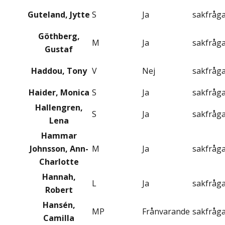
Guteland, Jytte
S
Ja
sakfråg
Göthberg,
M
Ja
sakfråg
Gustaf
Haddou, Tony
V
Nej
sakfråg
Haider, Monica
S
Ja
sakfråg
Hallengren,
S
Ja
sakfråg
Lena
Hammar
Johnsson, Ann-
M
Ja
sakfråg
Charlotte
Hannah,
L
Ja
sakfråg
Robert
Hansén,
MP
Frånvarande
sakfråg
Camilla