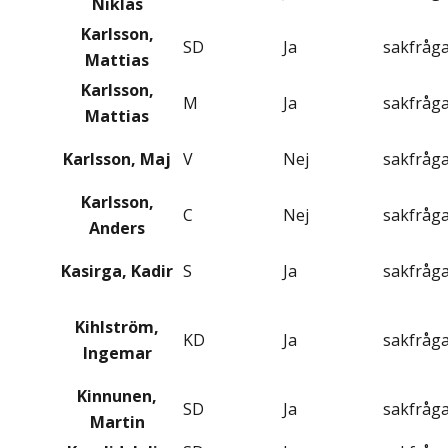
Niklas
Karlsson,
SD
Ja
sakfråg
Mattias
Karlsson,
M
Ja
sakfråg
Mattias
Karlsson, Maj
V
Nej
sakfråg
Karlsson,
C
Nej
sakfråg
Anders
Kasirga, Kadir
S
Ja
sakfråg
Kihlström,
KD
Ja
sakfråg
Ingemar
Kinnunen,
SD
Ja
sakfråg
Martin