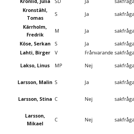
Kronlid, Julia
SD
Ja
sakfråg
Kronståhl,
S
Ja
sakfråg
Tomas
Kärrholm,
M
Ja
sakfråg
Fredrik
Köse, Serkan
S
Ja
sakfråg
Lahti, Birger
V
Frånvarande
sakfråg
Lakso, Linus
MP
Nej
sakfråg
Larsson, Malin
S
Ja
sakfråg
Larsson, Stina
C
Nej
sakfråg
Larsson,
C
Nej
sakfråg
Mikael