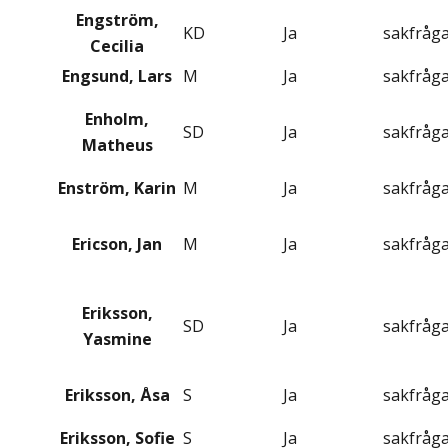
Engström,
KD
Ja
sakfråg
Cecilia
Engsund, Lars
M
Ja
sakfråg
Enholm,
SD
Ja
sakfråg
Matheus
Enström, Karin
M
Ja
sakfråg
Ericson, Jan
M
Ja
sakfråg
Eriksson,
SD
Ja
sakfråg
Yasmine
Eriksson, Åsa
S
Ja
sakfråg
Eriksson, Sofie
S
Ja
sakfråg