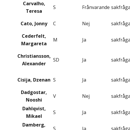
Carvalho,
S
Frånvarande
sakfråg
Teresa
Cato, Jonny
C
Nej
sakfråg
Cederfelt,
M
Ja
sakfråg
Margareta
Christiansson,
SD
Ja
sakfråg
Alexander
Cisija, Dzenan
S
Ja
sakfråg
Dadgostar,
V
Nej
sakfråg
Nooshi
Dahlqvist,
S
Ja
sakfråg
Mikael
Damberg,
S
Ja
sakfråg