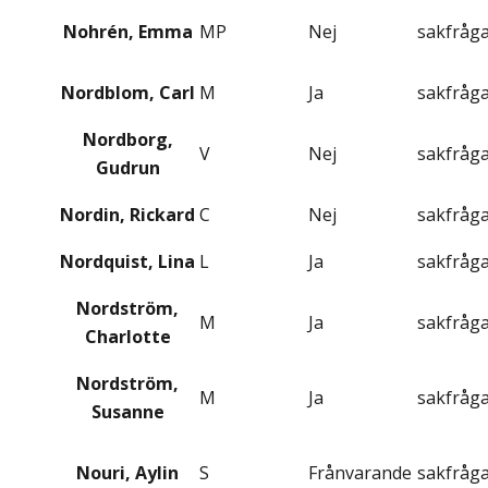
Nohrén, Emma
MP
Nej
sakfråg
Nordblom, Carl
M
Ja
sakfråg
Nordborg,
V
Nej
sakfråg
Gudrun
Nordin, Rickard
C
Nej
sakfråg
Nordquist, Lina
L
Ja
sakfråg
Nordström,
M
Ja
sakfråg
Charlotte
Nordström,
M
Ja
sakfråg
Susanne
Nouri, Aylin
S
Frånvarande
sakfråg