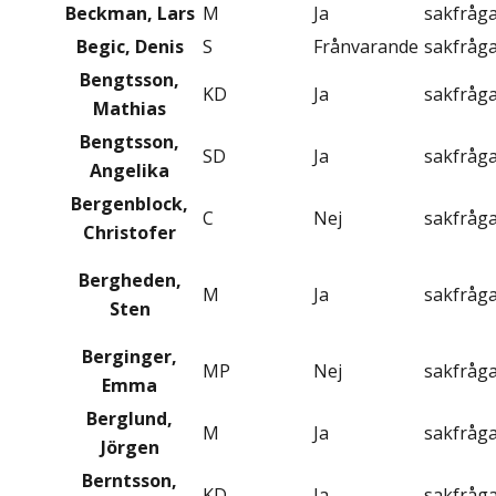
Beckman, Lars
M
Ja
sakfråg
Begic, Denis
S
Frånvarande
sakfråg
Bengtsson,
KD
Ja
sakfråg
Mathias
Bengtsson,
SD
Ja
sakfråg
Angelika
Bergenblock,
C
Nej
sakfråg
Christofer
Bergheden,
M
Ja
sakfråg
Sten
Berginger,
MP
Nej
sakfråg
Emma
Berglund,
M
Ja
sakfråg
Jörgen
Berntsson,
KD
Ja
sakfråg