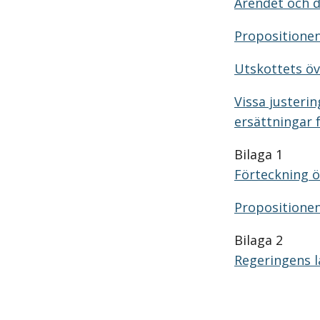
Ärendet och 
Propositionen
Utskottets ö
Vissa justeri
ersättningar 
Bilaga 1
Förteckning ö
Propositione
Bilaga 2
Regeringens l