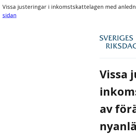
Vissa justeringar i inkomstskattelagen med anled
sidan
Vissa j
inkom
av för
nyanl