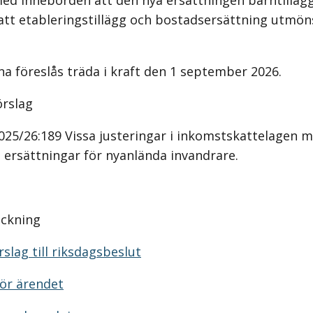
ed innebörden att den nya ersättningen barntillägg
 att etableringstillägg och bostadsersättning utmön
a föreslås träda i kraft den 1 september 2026.
örslag
025/26:189 Vissa justeringar i inkomstskattelagen 
 ersättningar för nyanlända invandrare.
eckning
slag till riksdagsbeslut
ör ärendet