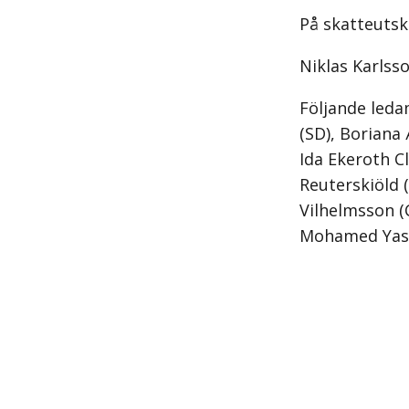
På skatteutsk
Niklas Karlss
Följande ledam
(SD), Boriana 
Ida Ekeroth C
Reuterskiöld 
Vilhelmsson (C
Mohamed Yass