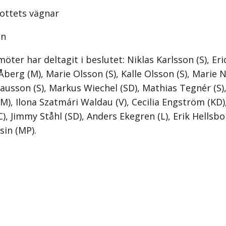
ottets vägnar
on
öter har deltagit i beslutet: Niklas Karlsson (S), Er
Åberg (M), Marie Olsson (S), Kalle Olsson (S), Marie 
lausson (S), Markus Wiechel (SD), Mathias Tegnér (S
(M), Ilona Szatmári Waldau (V), Cecilia Engström (KD)
), Jimmy Ståhl (SD), Anders Ekegren (L), Erik Hellsbo
in (MP).