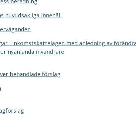
dess beredning
s huvudsakliga innehåll
verväganden
ngar i inkomstskattelagen med anledning av förändr
för nyanlända invandrare
ver behandlade förslag
n
agförslag