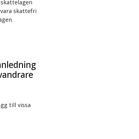
tskattelagen
vara skattefri
agen.
anledning
nvandrare
g till vissa