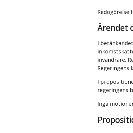
Redogörelse f
Ärendet 
I betänkandet
inkomstskatte
invandrare. Re
Regeringens la
I proposition
regeringens b
Inga motioner
Propositi