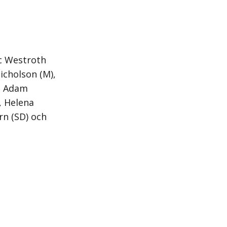
ic Westroth
Nicholson (M),
), Adam
, Helena
rn (SD) och