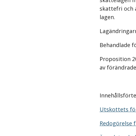
skattelagen m
skattefri och
lagen.
Lagändringarn
Behandlade f
Proposition 2
av förändrade
Innehållsfört
Utskottets för
Redogörelse f