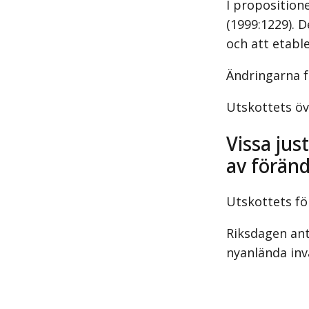
I proposition
(1999:1229). D
och att etabl
Ändringarna f
Utskottets ö
Vissa jus
av föränd
Utskottets fö
Riksdagen anta
nyanlända inv