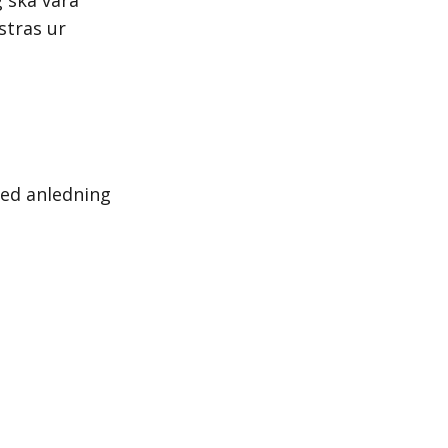
 ska vara
stras ur
med anledning