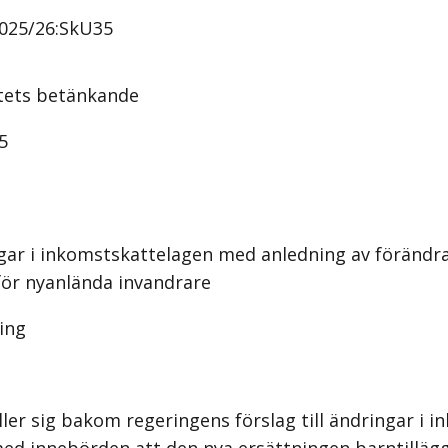
025/26:SkU35
tets
betänkande
5
ngar i inkomstskattelagen med anledning av förändr
för nyanlända invandrare
ing
ller sig bakom regeringens förslag till ändringar i i