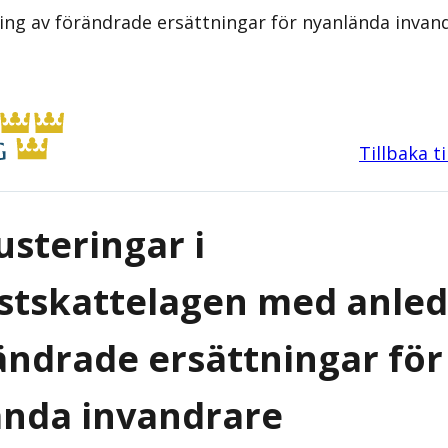
ning av förändrade ersättningar för nyanlända inva
Tillbaka t
usteringar i
stskattelagen med anled
ändrade ersättningar för
ända invandrare