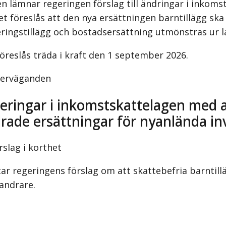
en lämnar regeringen förslag till ändringar i inkoms
et föreslås att den nya ersättningen barntillägg ska 
eringstillägg och bostadsersättning utmönstras ur l
öreslås träda i kraft den 1 september 2026.
verväganden
teringar i inkomstskattelagen med 
rade ersättningar för nyanlända i
rslag i korthet
r regeringens förslag om att skattebefria barntilläg
andrare.