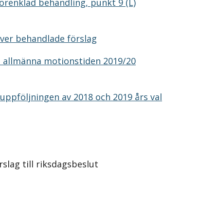
förenklad behandling, punkt 9 (L)
ver behandlade förslag
n allmänna motionstiden 2019/20
uppföljningen av 2018 och 2019 års val
slag till riksdagsbeslut