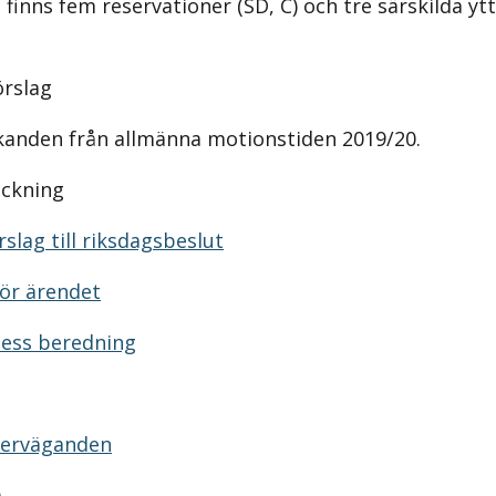
finns fem reservationer (SD, C) och tre särskilda yt
örslag
kanden från allmänna motionstiden 2019/20.
eckning
slag till riksdagsbeslut
ör ärendet
dess beredning
verväganden
.