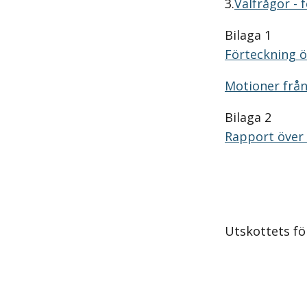
3.
Valfrågor - 
Bilaga 1
Förteckning ö
Motioner frå
Bilaga 2
Rapport över 
Utskottets för