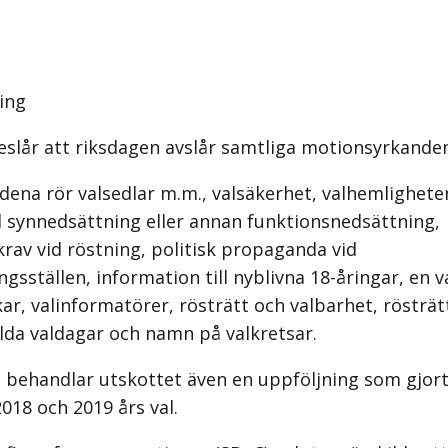
ing
eslår att riksdagen avslår samtliga motionsyrkande
ena rör valsedlar m.m., valsäkerhet, valhemlighete
synnedsättning eller annan funktionsnedsättning,
krav vid röstning, politisk propaganda vid
sställen, information till nyblivna 18-åringar, en v
ar, valinformatörer, rösträtt och valbarhet, rösträt
ilda valdagar och namn på valkretsar.
 behandlar utskottet även en uppföljning som gjor
018 och 2019 års val.