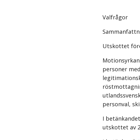
Valfrågor
Sammanfattn
Utskottet för
Motionsyrkand
personer med 
legitimations
röstmottagning
utlandssvensk
personval, sk
I betänkandet
utskottet av 2