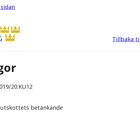
 sidan
Tillbaka t
gor
019/20:KU12
sutskottets
betänkande