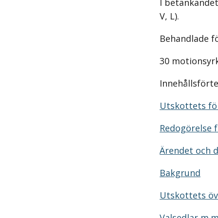
I betänkandet 
V, L).
Behandlade f
30 motionsyr
Innehållsfört
Utskottets för
Redogörelse f
Ärendet och 
Bakgrund
Utskottets ö
Valsedlar m.m