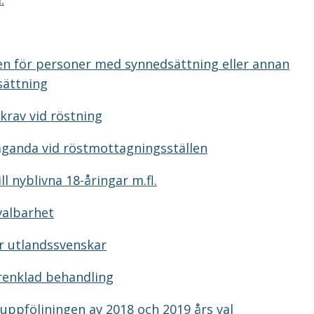
n för personer med synnedsättning eller annan
sättning
krav vid röstning
aganda vid röstmottagningsställen
ll nyblivna 18-åringar m.fl.
valbarhet
ör utlandssvenskar
örenklad behandling
uppföljningen av 2018 och 2019 års val