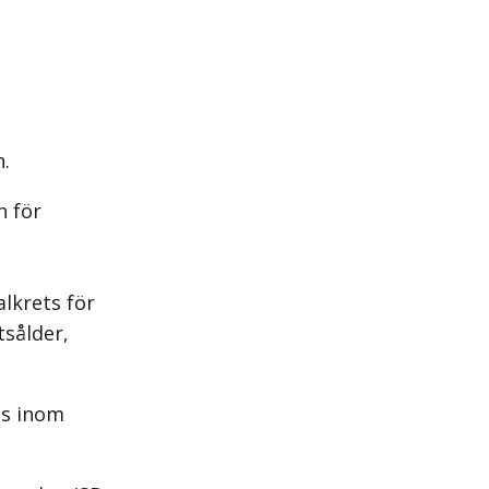
n.
n för
alkrets för
tsålder,
ts inom