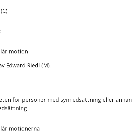
(C)
t
lår motion
av Edward Riedl (M).
eten för personer med synnedsättning eller annan
edsättning
slår motionerna