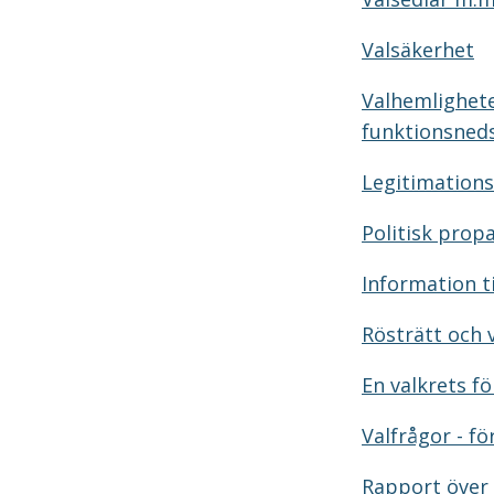
Valsäkerhet
Valhemlighete
funktionsned
Legitimations
Politisk prop
Information ti
Rösträtt och 
En valkrets f
Valfrågor - f
Rapport över 