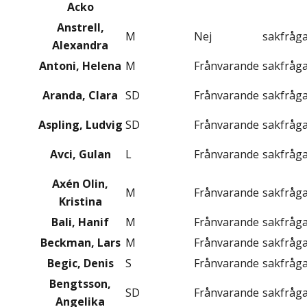
Acko
Anstrell,
M
Nej
sakfråg
Alexandra
Antoni, Helena
M
Frånvarande
sakfråg
Aranda, Clara
SD
Frånvarande
sakfråg
Aspling, Ludvig
SD
Frånvarande
sakfråg
Avci, Gulan
L
Frånvarande
sakfråg
Axén Olin,
M
Frånvarande
sakfråg
Kristina
Bali, Hanif
M
Frånvarande
sakfråg
Beckman, Lars
M
Frånvarande
sakfråg
Begic, Denis
S
Frånvarande
sakfråg
Bengtsson,
SD
Frånvarande
sakfråg
Angelika