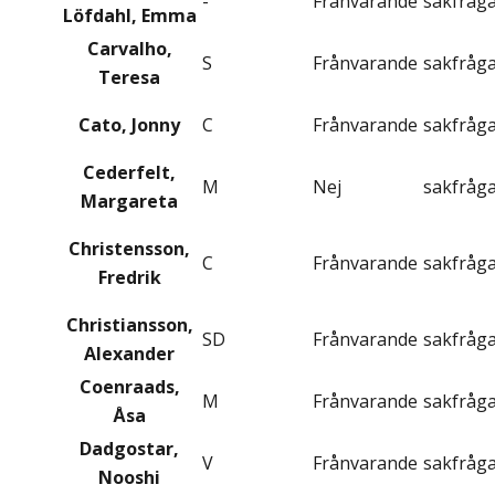
-
Frånvarande
sakfråg
Löfdahl, Emma
Carvalho,
S
Frånvarande
sakfråg
Teresa
Cato, Jonny
C
Frånvarande
sakfråg
Cederfelt,
M
Nej
sakfråg
Margareta
Christensson,
C
Frånvarande
sakfråg
Fredrik
Christiansson,
SD
Frånvarande
sakfråg
Alexander
Coenraads,
M
Frånvarande
sakfråg
Åsa
Dadgostar,
V
Frånvarande
sakfråg
Nooshi