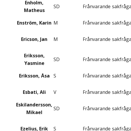
Enholm,
SD
Frånvarande
sakfråg
Matheus
Enström, Karin
M
Frånvarande
sakfråg
Ericson, Jan
M
Frånvarande
sakfråg
Eriksson,
SD
Frånvarande
sakfråg
Yasmine
Eriksson, Åsa
S
Frånvarande
sakfråg
Esbati, Ali
V
Frånvarande
sakfråg
Eskilandersson,
SD
Frånvarande
sakfråg
Mikael
Ezelius, Erik
S
Frånvarande
sakfråg