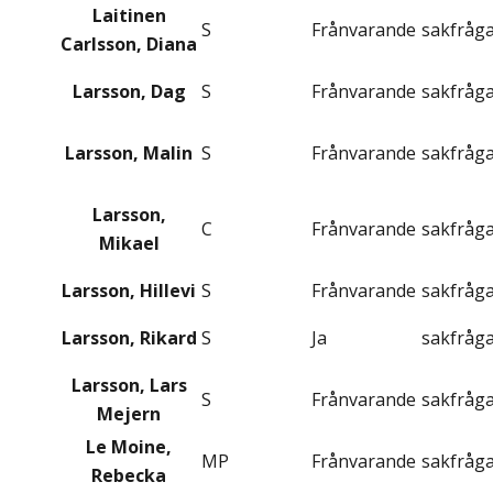
Laitinen
S
Frånvarande
sakfråg
Carlsson, Diana
Larsson, Dag
S
Frånvarande
sakfråg
Larsson, Malin
S
Frånvarande
sakfråg
Larsson,
C
Frånvarande
sakfråg
Mikael
Larsson, Hillevi
S
Frånvarande
sakfråg
Larsson, Rikard
S
Ja
sakfråg
Larsson, Lars
S
Frånvarande
sakfråg
Mejern
Le Moine,
MP
Frånvarande
sakfråg
Rebecka