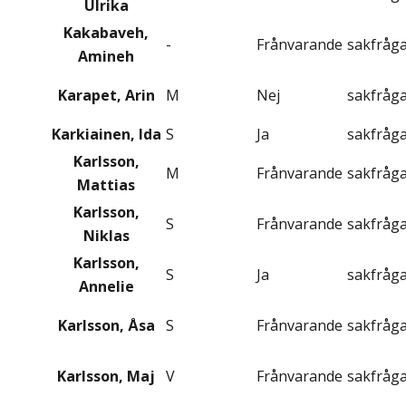
Ulrika
Kakabaveh,
-
Frånvarande
sakfråg
Amineh
Karapet, Arin
M
Nej
sakfråg
Karkiainen, Ida
S
Ja
sakfråg
Karlsson,
M
Frånvarande
sakfråg
Mattias
Karlsson,
S
Frånvarande
sakfråg
Niklas
Karlsson,
S
Ja
sakfråg
Annelie
Karlsson, Åsa
S
Frånvarande
sakfråg
Karlsson, Maj
V
Frånvarande
sakfråg