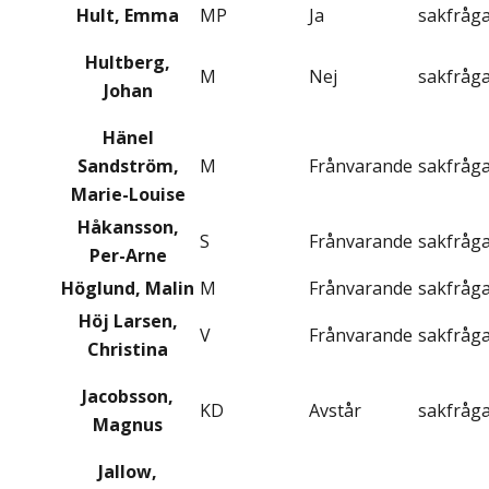
Hult, Emma
MP
Ja
sakfråg
Hultberg,
M
Nej
sakfråg
Johan
Hänel
Sandström,
M
Frånvarande
sakfråg
Marie-Louise
Håkansson,
S
Frånvarande
sakfråg
Per-Arne
Höglund, Malin
M
Frånvarande
sakfråg
Höj Larsen,
V
Frånvarande
sakfråg
Christina
Jacobsson,
KD
Avstår
sakfråg
Magnus
Jallow,