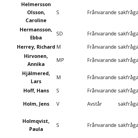
Helmersson
Olsson,
S
Frånvarande
sakfråg
Caroline
Hermansson,
SD
Frånvarande
sakfråg
Ebba
Herrey, Richard
M
Frånvarande
sakfråg
Hirvonen,
MP
Frånvarande
sakfråg
Annika
Hjälmered,
M
Frånvarande
sakfråg
Lars
Hoff, Hans
S
Frånvarande
sakfråg
Holm, Jens
V
Avstår
sakfråg
Holmqvist,
S
Frånvarande
sakfråg
Paula