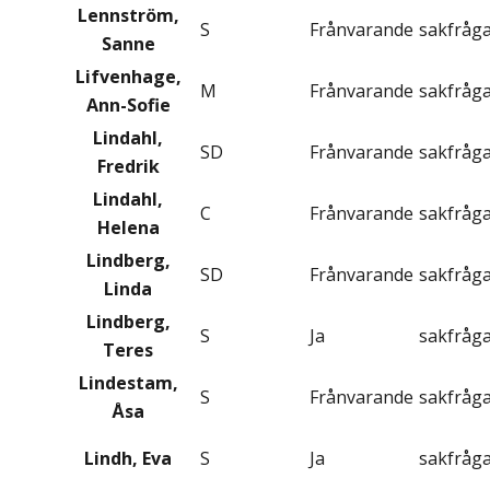
Lennström,
S
Frånvarande
sakfråg
Sanne
Lifvenhage,
M
Frånvarande
sakfråg
Ann-Sofie
Lindahl,
SD
Frånvarande
sakfråg
Fredrik
Lindahl,
C
Frånvarande
sakfråg
Helena
Lindberg,
SD
Frånvarande
sakfråg
Linda
Lindberg,
S
Ja
sakfråg
Teres
Lindestam,
S
Frånvarande
sakfråg
Åsa
Lindh, Eva
S
Ja
sakfråg