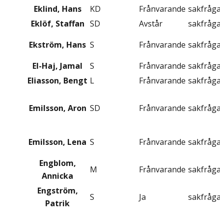
Eklind, Hans
KD
Frånvarande
sakfråg
Eklöf, Staffan
SD
Avstår
sakfråg
Ekström, Hans
S
Frånvarande
sakfråg
El-Haj, Jamal
S
Frånvarande
sakfråg
Eliasson, Bengt
L
Frånvarande
sakfråg
Emilsson, Aron
SD
Frånvarande
sakfråg
Emilsson, Lena
S
Frånvarande
sakfråg
Engblom,
M
Frånvarande
sakfråg
Annicka
Engström,
S
Ja
sakfråg
Patrik