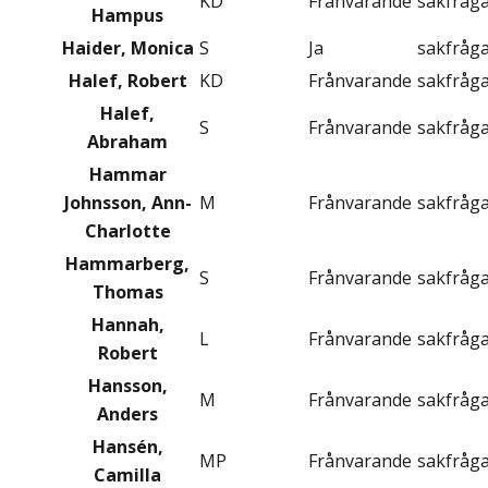
KD
Frånvarande
sakfråg
Hampus
Haider, Monica
S
Ja
sakfråg
Halef, Robert
KD
Frånvarande
sakfråg
Halef,
S
Frånvarande
sakfråg
Abraham
Hammar
Johnsson, Ann-
M
Frånvarande
sakfråg
Charlotte
Hammarberg,
S
Frånvarande
sakfråg
Thomas
Hannah,
L
Frånvarande
sakfråg
Robert
Hansson,
M
Frånvarande
sakfråg
Anders
Hansén,
MP
Frånvarande
sakfråg
Camilla