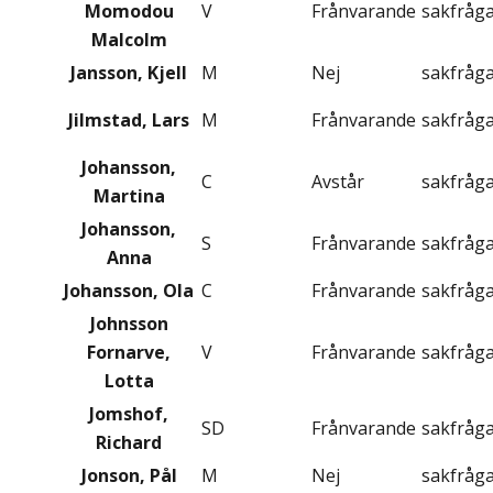
Momodou
V
Frånvarande
sakfråg
Malcolm
Jansson, Kjell
M
Nej
sakfråg
Jilmstad, Lars
M
Frånvarande
sakfråg
Johansson,
C
Avstår
sakfråg
Martina
Johansson,
S
Frånvarande
sakfråg
Anna
Johansson, Ola
C
Frånvarande
sakfråg
Johnsson
Fornarve,
V
Frånvarande
sakfråg
Lotta
Jomshof,
SD
Frånvarande
sakfråg
Richard
Jonson, Pål
M
Nej
sakfråg