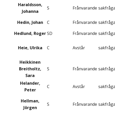
Haraldsson,
S
Frånvarande
sakfråg
Johanna
Hedin, Johan
C
Frånvarande
sakfråg
Hedlund, Roger
SD
Frånvarande
sakfråg
Heie, Ulrika
C
Avstår
sakfråg
Heikkinen
Breitholtz,
S
Frånvarande
sakfråg
Sara
Helander,
C
Avstår
sakfråg
Peter
Hellman,
S
Frånvarande
sakfråg
Jörgen