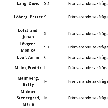
Lång, David
SD
Frånvarande
sakfråg
Löberg, Petter
S
Frånvarande
sakfråg
Löfstrand,
S
Frånvarande
sakfråg
Johan
Lövgren,
SD
Frånvarande
sakfråg
Monika
Lööf, Annie
C
Frånvarande
sakfråg
Malm, Fredrik
L
Frånvarande
sakfråg
Malmberg,
M
Frånvarande
sakfråg
Betty
Malmer
Stenergard,
M
Frånvarande
sakfråg
Maria