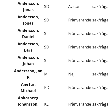
Andersson,
SD
Avstår
sakfråg
Jonas
Andersson,
SD
Frånvarande
sakfråg
Jonas
Andersson,
S
Frånvarande
sakfråg
Daniel
Andersson,
SD
Frånvarande
sakfråg
Lars
Andersson,
S
Frånvarande
sakfråg
Johan
Andersson, Jan
M
Nej
sakfråg
R
Anefur,
KD
Frånvarande
sakfråg
Michael
Ankarberg
Johansson,
KD
Frånvarande
sakfråg