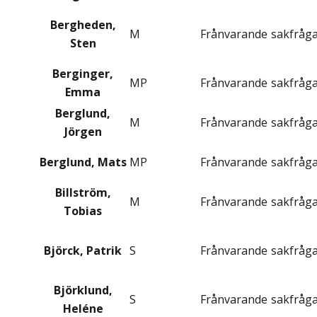
Bergheden,
M
Frånvarande
sakfråg
Sten
Berginger,
MP
Frånvarande
sakfråg
Emma
Berglund,
M
Frånvarande
sakfråg
Jörgen
Berglund, Mats
MP
Frånvarande
sakfråg
Billström,
M
Frånvarande
sakfråg
Tobias
Björck, Patrik
S
Frånvarande
sakfråg
Björklund,
S
Frånvarande
sakfråg
Heléne