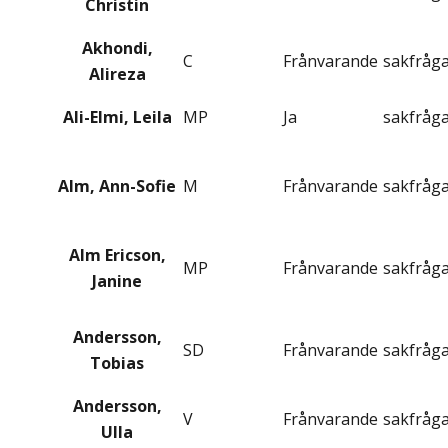
Christin
Akhondi,
C
Frånvarande
sakfråg
Alireza
Ali-Elmi, Leila
MP
Ja
sakfråg
Alm, Ann-Sofie
M
Frånvarande
sakfråg
Alm Ericson,
MP
Frånvarande
sakfråg
Janine
Andersson,
SD
Frånvarande
sakfråg
Tobias
Andersson,
V
Frånvarande
sakfråg
Ulla