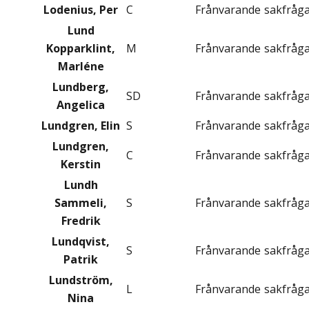
Lodenius, Per
C
Frånvarande
sakfråg
Lund
Kopparklint,
M
Frånvarande
sakfråg
Marléne
Lundberg,
SD
Frånvarande
sakfråg
Angelica
Lundgren, Elin
S
Frånvarande
sakfråg
Lundgren,
C
Frånvarande
sakfråg
Kerstin
Lundh
Sammeli,
S
Frånvarande
sakfråg
Fredrik
Lundqvist,
S
Frånvarande
sakfråg
Patrik
Lundström,
L
Frånvarande
sakfråg
Nina