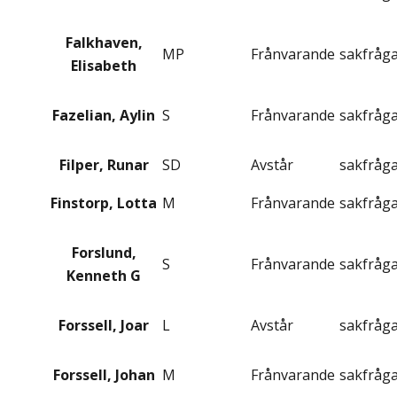
Falkhaven,
MP
Frånvarande
sakfråg
Elisabeth
Fazelian, Aylin
S
Frånvarande
sakfråg
Filper, Runar
SD
Avstår
sakfråg
Finstorp, Lotta
M
Frånvarande
sakfråg
Forslund,
S
Frånvarande
sakfråg
Kenneth G
Forssell, Joar
L
Avstår
sakfråg
Forssell, Johan
M
Frånvarande
sakfråg