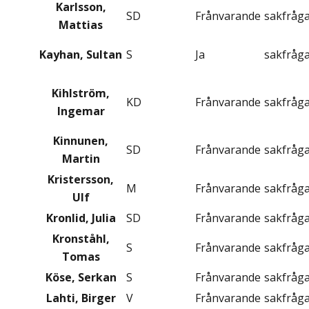
Karlsson,
SD
Frånvarande
sakfråg
Mattias
Kayhan, Sultan
S
Ja
sakfråg
Kihlström,
KD
Frånvarande
sakfråg
Ingemar
Kinnunen,
SD
Frånvarande
sakfråg
Martin
Kristersson,
M
Frånvarande
sakfråg
Ulf
Kronlid, Julia
SD
Frånvarande
sakfråg
Kronståhl,
S
Frånvarande
sakfråg
Tomas
Köse, Serkan
S
Frånvarande
sakfråg
Lahti, Birger
V
Frånvarande
sakfråg