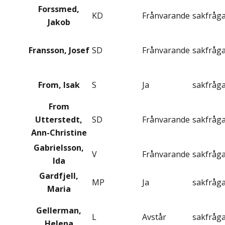
Forssmed,
KD
Frånvarande
sakfråg
Jakob
Fransson, Josef
SD
Frånvarande
sakfråg
From, Isak
S
Ja
sakfråg
From
Utterstedt,
SD
Frånvarande
sakfråg
Ann-Christine
Gabrielsson,
V
Frånvarande
sakfråg
Ida
Gardfjell,
MP
Ja
sakfråg
Maria
Gellerman,
L
Avstår
sakfråg
Helena