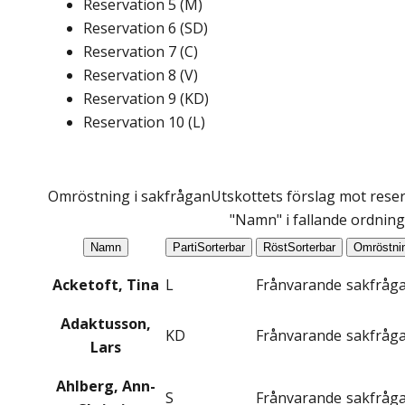
Reservation
5
(
M
)
Reservation
6
(
SD
)
Reservation
7
(
C
)
Reservation
8
(
V
)
Reservation
9
(
KD
)
Reservation
10
(
L
)
Omröstning i sakfrågan
Utskottets förslag mot reser
"Namn" i fallande ordning
Namn
Parti
Sorterbar
Röst
Sorterbar
Omröstni
Acketoft, Tina
L
Frånvarande
sakfråg
Adaktusson,
KD
Frånvarande
sakfråg
Lars
Ahlberg, Ann-
S
Frånvarande
sakfråg