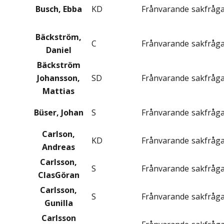
Busch, Ebba
KD
Frånvarande
sakfråg
Bäckström,
C
Frånvarande
sakfråg
Daniel
Bäckström
Johansson,
SD
Frånvarande
sakfråg
Mattias
Büser, Johan
S
Frånvarande
sakfråg
Carlson,
KD
Frånvarande
sakfråg
Andreas
Carlsson,
S
Frånvarande
sakfråg
ClasGöran
Carlsson,
S
Frånvarande
sakfråg
Gunilla
Carlsson