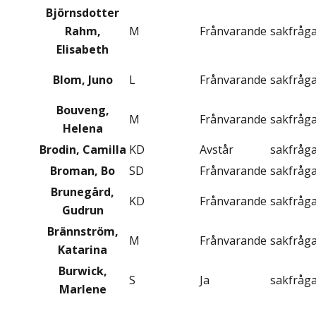
Björnsdotter
Rahm,
M
Frånvarande
sakfråg
Elisabeth
Blom, Juno
L
Frånvarande
sakfråg
Bouveng,
M
Frånvarande
sakfråg
Helena
Brodin, Camilla
KD
Avstår
sakfråg
Broman, Bo
SD
Frånvarande
sakfråg
Brunegård,
KD
Frånvarande
sakfråg
Gudrun
Brännström,
M
Frånvarande
sakfråg
Katarina
Burwick,
S
Ja
sakfråg
Marlene