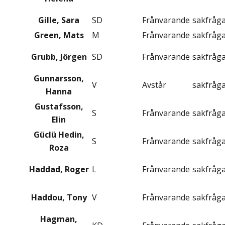
Gille, Sara
SD
Frånvarande
sakfråg
Green, Mats
M
Frånvarande
sakfråg
Grubb, Jörgen
SD
Frånvarande
sakfråg
Gunnarsson,
V
Avstår
sakfråg
Hanna
Gustafsson,
S
Frånvarande
sakfråg
Elin
Güclü Hedin,
S
Frånvarande
sakfråg
Roza
Haddad, Roger
L
Frånvarande
sakfråg
Haddou, Tony
V
Frånvarande
sakfråg
Hagman,