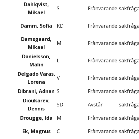
Dahlqvist,
S
Frånvarande
sakfråg
Mikael
Damm, Sofia
KD
Frånvarande
sakfråg
Damsgaard,
M
Frånvarande
sakfråg
Mikael
Danielsson,
L
Frånvarande
sakfråg
Malin
Delgado Varas,
V
Frånvarande
sakfråg
Lorena
Dibrani, Adnan
S
Frånvarande
sakfråg
Dioukarev,
SD
Avstår
sakfråg
Dennis
Drougge, Ida
M
Frånvarande
sakfråg
Ek, Magnus
C
Frånvarande
sakfråg