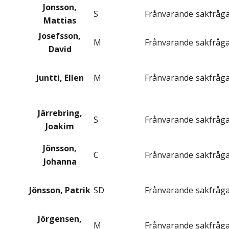
Jonsson,
S
Frånvarande
sakfråg
Mattias
Josefsson,
M
Frånvarande
sakfråg
David
Juntti, Ellen
M
Frånvarande
sakfråg
Järrebring,
S
Frånvarande
sakfråg
Joakim
Jönsson,
C
Frånvarande
sakfråg
Johanna
Jönsson, Patrik
SD
Frånvarande
sakfråg
Jörgensen,
M
Frånvarande
sakfråg