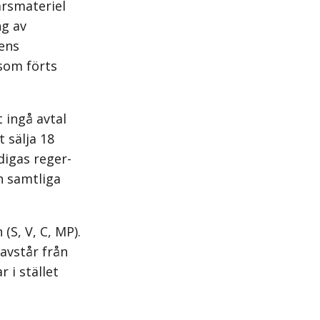
arsmateriel
ng av
tens
 som förts
 ingå avtal
 sälja 18
igas rege­r­
h samtliga
(S, V, C, MP).
avstår från
 i stället