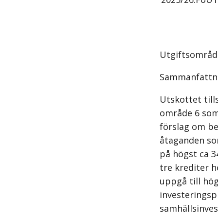
Utgiftsområde
Sammanfattn
Utskottet til
område 6 som 
förslag om b
åtaganden som
på högst ca 3
tre krediter h
uppgå till hö
investeringsp
samhällsinves