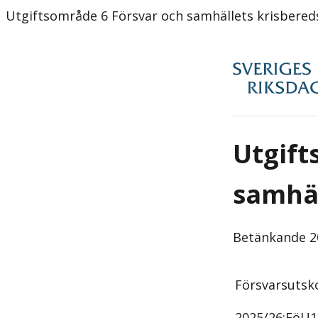
Utgiftsområde 6 Försvar och samhällets krisbere
Utgift
samhäl
Betänkande
2
Försvarsutsk
2025/26:
FöU1