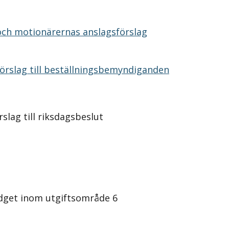
och motionärernas anslagsförslag
örslag till beställningsbemyndiganden
slag till riksdagsbeslut
dget inom utgiftsområde 6