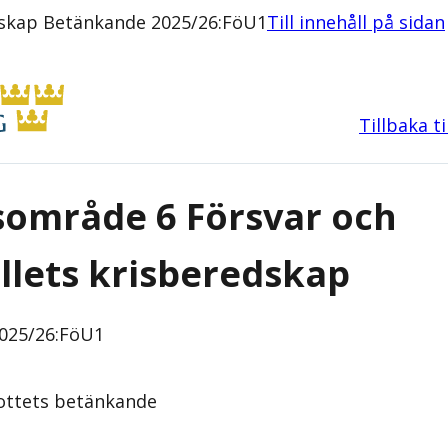
dskap Betänkande 2025/26:FöU1
Till innehåll på sidan
Tillbaka t
sområde 6 Försvar och
lets krisberedskap
025/26:FöU1
ottets
betänkande