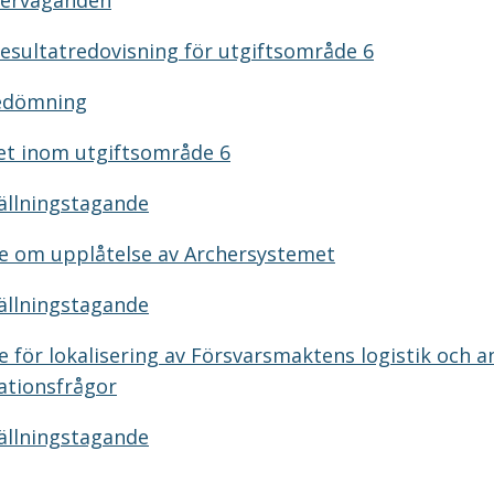
verväganden
esultatredovisning för utgiftsområde 6
edömning
et inom utgiftsområde 6
ällningstagande
 om upplåtelse av Archersystemet
ällningstagande
för lokalisering av Försvarsmaktens logistik och a
ationsfrågor
ällningstagande