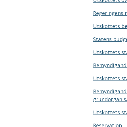
Utskottets ö
Regeringens r
Utskottets b
Statens budg
Utskottets st
Bemyndigande
Utskottets st
Bemyndigande 
grundorganis
Utskottets st
Reservation