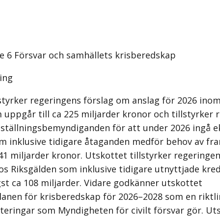
 6 Försvar och samhällets krisberedskap
ing
lstyrker regeringens förslag om anslag för 2026 inom
uppgår till ca 225 miljarder kronor och tillstyrker 
eställningsbemyndiganden för att under 2026 ingå 
 inklusive tidigare åtaganden medför behov av fra
41 miljarder kronor. Utskottet tillstyrker regeringe
os Riksgälden som inklusive tidigare utnyttjade kred
gst ca 108 miljarder. Vidare godkänner utskottet
lanen för krisberedskap för 2026–2028 som en riktli
teringar som Myndigheten för civilt försvar gör. Ut