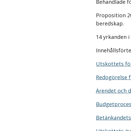
Behandlade f
Proposition 2
beredskap.
14 yrkanden i
Innehållsfört
Utskottets för
Redogörelse f
Ärendet och 
Budgetproces
Betänkandets