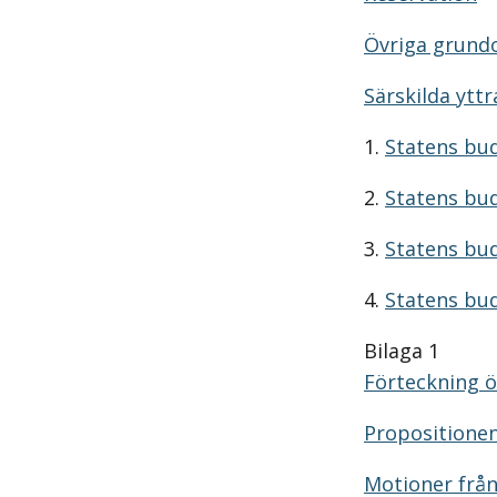
Övriga grundo
Särskilda ytt
1.
Statens bud
2.
Statens bud
3.
Statens bud
4.
Statens bud
Bilaga 1
Förteckning ö
Propositione
Motioner frå