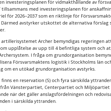
n investeringsplanen för vidmakthållande av försv
 tillsammans med investeringsplanen för anskaffni
iel för 2026–2037 som en riktlinje för Försvarsmak
. Därmed avstyrker utskottet de alternativa förslag
er.
r artillerisystemet Archer bemyndigas regeringen att
om upplåtelse av upp till 4 befintliga system och att
 Archersystem. I fråga om grundorganisation bemynd
alisera Försvarsmaktens logistik i Stockholms län oc
g om en utökad grundorganisation avstyrks.
finns en reservation (S) och fyra särskilda yttranden 
rån Vänsterpartiet, Centerpartiet och Miljöpartiet 
nde när det gäller anslagsfördelningen och redovisar
nden i särskilda yttranden.