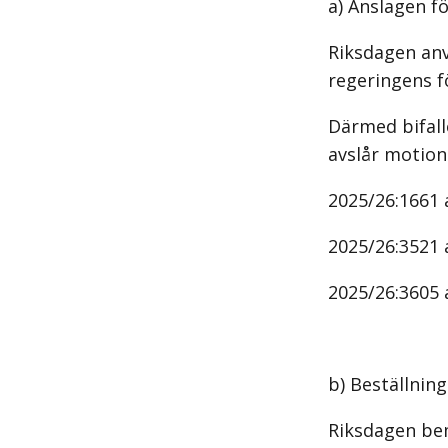
a) Anslagen f
Riksdagen anv
regeringens f
Därmed bifall
avslår motio
2025/26:1661 
2025/26:3521 
2025/26:3605 a
b) Beställni
Riksdagen be