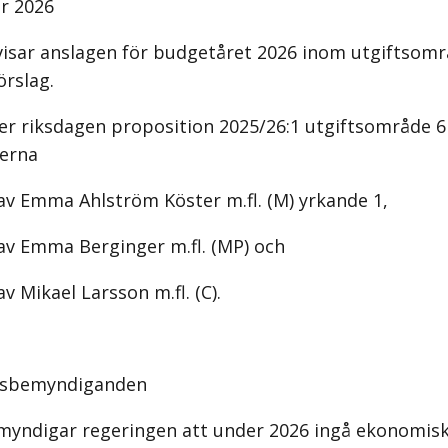
ör 2026
isar anslagen för budgetåret 2026 inom utgiftsområ
örslag.
er riksdagen proposition 2025/26:1 utgiftsområde 6
nerna
av Emma Ahlström Köster m.fl. (M) yrkande 1,
av Emma Berginger m.fl. (MP) och
v Mikael Larsson m.fl. (C).
ngsbemyndiganden
myndigar regeringen att under 2026 ingå ekonomis