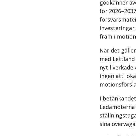
godkänner äve
för 2026–2037
försvarsmater
investeringar
fram i motion
När det gälle
med Lettland 
nytillverkade
ingen att lok
motionsförsla
I betänkandet 
Ledamöterna f
ställningstaga
sina överväga