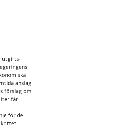
 utgifts­
regeringens
ekonomiska
mtida anslag
ns förslag om
iter får
nje för de
skottet