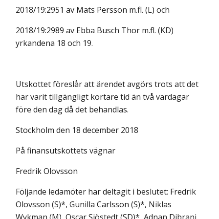
2018/19:2951 av Mats Persson m.fl. (L) och
2018/19:2989 av Ebba Busch Thor m.fl. (KD)
yrkandena 18 och 19.
Utskottet föreslår att ärendet avgörs trots att det
har varit tillgängligt kortare tid än två vardagar
före den dag då det behandlas.
Stockholm den 18 december 2018
På finansutskottets vägnar
Fredrik Olovsson
Följande ledamöter har deltagit i beslutet: Fredrik
Olovsson (S)*, Gunilla Carlsson (S)*, Niklas
Wykman (M), Oscar Sjöstedt (SD)*, Adnan Dibrani