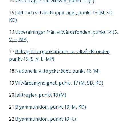
14.
Vissa frågor om vildsvin, punkt 12 (L)
15.
Jakt- och viltvårdsuppdraget, punkt 13 (M, SD,
KD)
16.
Utbetalningar från viltvårdsfonden, punkt 14 (S,
V, L, MP)
17.
Bidrag till organisationer ur viltvårdsfonden,
punkt 15 (S, V, L, MP)
18.
Nationella Viltolycksrådet, punkt 16 (M)
19.
Viltvårdsmyndighet, punkt 17 (M, SD, KD)
20.
Jaktregler, punkt 18 (M)
21.
Blyammunition, punkt 19 (M, KD)
22.
Blyammunition, punkt 19 (C)