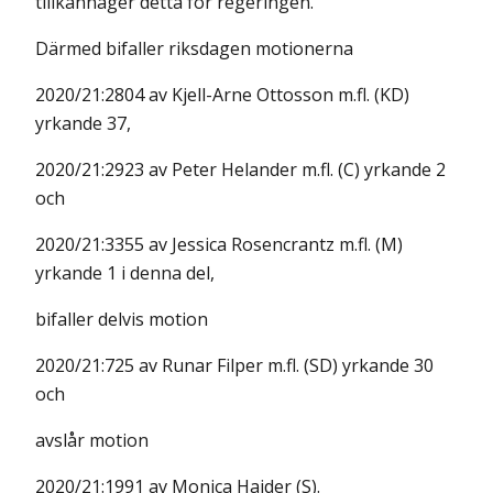
tillkännager detta för regeringen.
Därmed bifaller riksdagen motionerna
2020/21:2804 av Kjell-Arne Ottosson m.fl. (KD)
yrkande 37,
2020/21:2923 av Peter Helander m.fl. (C) yrkande 2
och
2020/21:3355 av Jessica Rosencrantz m.fl. (M)
yrkande 1 i denna del,
bifaller delvis motion
2020/21:725 av Runar Filper m.fl. (SD) yrkande 30
och
avslår motion
2020/21:1991 av Monica Haider (S).