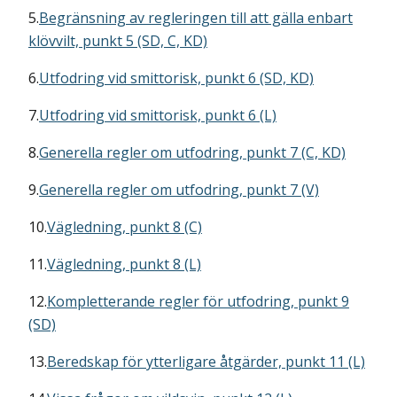
5.
Begränsning av regleringen till att gälla enbart
klövvilt, punkt 5 (SD, C, KD)
6.
Utfodring vid smittorisk, punkt 6 (SD, KD)
7.
Utfodring vid smittorisk, punkt 6 (L)
8.
Generella regler om utfodring, punkt 7 (C, KD)
9.
Generella regler om utfodring, punkt 7 (V)
10.
Vägledning, punkt 8 (C)
11.
Vägledning, punkt 8 (L)
12.
Kompletterande regler för utfodring, punkt 9
(SD)
13.
Beredskap för ytterligare åtgärder, punkt 11 (L)